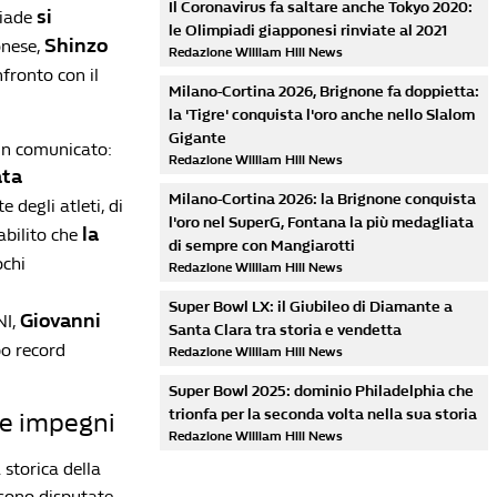
Il Coronavirus fa saltare anche Tokyo 2020:
si
piade
le Olimpiadi giapponesi rinviate al 2021
Shinzo
onese,
Redazione William Hill News
nfronto con il
Milano-Cortina 2026, Brignone fa doppietta:
la 'Tigre' conquista l'oro anche nello Slalom
Gigante
 un comunicato:
Redazione William Hill News
ata
Milano-Cortina 2026: la Brignone conquista
e degli atleti, di
l'oro nel SuperG, Fontana la più medagliata
la
tabilito che
di sempre con Mangiarotti
ochi
Redazione William Hill News
Super Bowl LX: il Giubileo di Diamante a
Giovanni
NI,
Santa Clara tra storia e vendetta
po record
Redazione William Hill News
Super Bowl 2025: dominio Philadelphia che
trionfa per la seconda volta nella sua storia
ne impegni
Redazione William Hill News
 storica della
 sono disputate