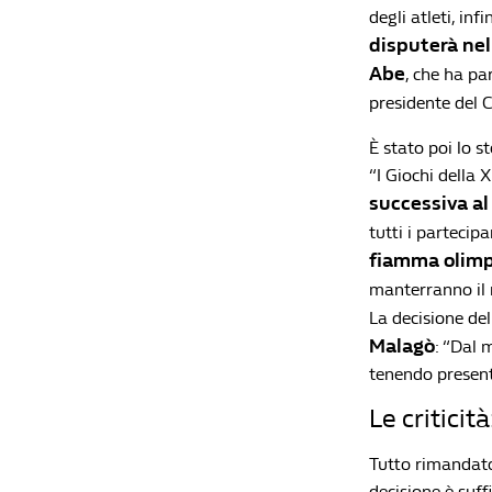
degli atleti, in
disputerà nel
Abe
, che ha pa
presidente del 
È stato poi lo 
“I Giochi della
successiva al
tutti i partecip
fiamma olimp
manterranno il 
La decisione de
Malagò
: “Dal 
tenendo presente
Le critici
Tutto rimandat
decisione è suff