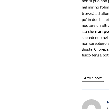
non si può non 
nel mirino l’ol
troverà ad allu
po’ in due binar
nuotare un altr
non po
sta che
succedendo nel 
non sarebbero ar
giusta. Ci prep
fisico tenga bo
Altri Sport
R
U