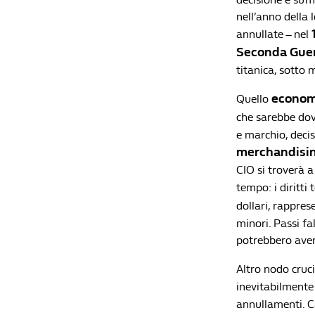
nell’anno della 
annullate – nel
Seconda Guer
titanica, sotto m
econom
Quello
che sarebbe dov
e marchio, decis
merchandisi
CIO si troverà a
tempo: i diritt
dollari, rappres
minori. Passi fa
potrebbero aver
Altro nodo cruci
inevitabilmente 
annullamenti. C