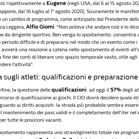
Eugene
isti rispettivamente a
(negli USA, dal 6 al 15 agosto 202
appone, dal 16 luglio al 1° agosto 2020). Sicuramente le manifes
 un cambio di programma, come anticipato dal Presidente dell
Alfio Giomi
tica Leggera,
: “Non poteva che andare così e lo dico
e da dirigente sportivo. Ben venga lo spostamento: consentirà ag
periodo difficile e di prepararsi nel modo che un evento come i G
i avvierà una reazione a catena nello spostamento di eventi all’
 fine dei conti di liberare uno spazio temporale vasto, utile agli a
ndere l’attività”.
 sugli atleti: qualificazioni e preparazione
qualificazioni
57%
nfine, la questione delle
: ad oggi il
degli at
rcorso di qualificazione ai giochi. Il CIO dovrà decidere quale st
guardo ai diritti acquisiti: la strada più probabile sembra essere
il mantenimento dei pass validi e il completamento dell’iter nel 
r tutte le posizioni vacanti.
spostamento rappresenta uno stravolgimento totale nei programm