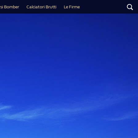
si Bomber
Calciatori Brutti
Le Firme