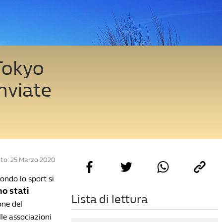
 Tokyo
nviate
to: 25 Marzo 2020
mondo lo sport si
no stati
Lista di lettura
one del
le associazioni