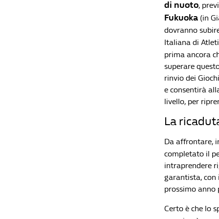
di nuoto
, prev
Fukuoka
(in Gi
dovranno subire
Italiana di Atle
prima ancora ch
superare questo 
rinvio dei Gioch
e consentirà alla
livello, per ripre
La ricaduta
Da affrontare, i
completato il pe
intraprendere ri
garantista, con 
prossimo anno pe
Certo è che lo 