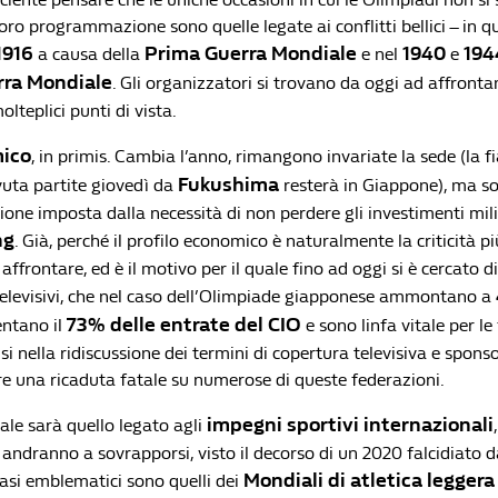
loro programmazione sono quelle legate ai conflitti bellici – in q
1916
Prima Guerra Mondiale
1940
194
a causa della
e nel
e
ra Mondiale
. Gli organizzatori si trovano da oggi ad affronta
olteplici punti di vista.
ico
, in primis. Cambia l’anno, rimangono invariate la sede (la f
Fukushima
uta partite giovedì da
resterà in Giappone), ma s
ione imposta dalla necessità di non perdere gli investimenti mili
ng
. Già, perché il profilo economico è naturalmente la criticità pi
 affrontare, ed è il motivo per il quale fino ad oggi si è cercato 
i televisivi, che nel caso dell’Olimpiade giapponese ammontano a
73% delle entrate del CIO
entano il
e sono linfa vitale per le
lsi nella ridiscussione dei termini di copertura televisiva e spon
e una ricaduta fatale su numerose di queste federazioni.
impegni sportivi internazionali
ale sarà quello legato agli
andranno a sovrapporsi, visto il decorso di un 2020 falcidiato da
Mondiali di atletica leggera
asi emblematici sono quelli dei