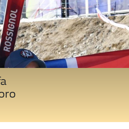
fa
'oro