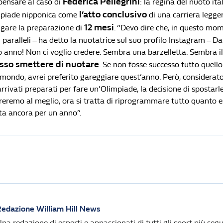
Federica Pellegrini
pensare al caso di
: la regina del nuoto it
l’atto conclusivo
impiade nipponica come
di una carriera legge
12 mesi
ngare la preparazione di
. “Devo dire che, in questo mo
i paralleli – ha detto la nuotatrice sul suo profilo Instagram – 
o anno! Non ci voglio credere. Sembra una barzelletta. Sembra il
sso smettere di nuotare
. Se non fosse successo tutto quello
mondo, avrei preferito gareggiare quest’anno. Però, considerato 
rivati preparati per fare un’Olimpiade, la decisione di spostarl
areremo al meglio, ora si tratta di riprogrammare tutto quanto e
tta ancora per un anno”.
edazione William Hill News
na redazione di esperti e appassionati di tutti gli sport più segui