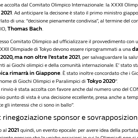
fine accolta dal Comitato Olimpico Internazionale: la XXXII Olim
 2021
. Ad anticipare la decisone è stato il primo ministro giapp
rlato di una: “decisione pienamente condivisa”, al termine del co
Thomas Bach
CIO,
.
stesso Comitato Olimpico ad ufficializzare il provvedimento con
d
 XXXII Olimpiade di Tokyo devono essere riprogrammati a una
 2020, ma non oltre l’estate 2021
, per salvaguardare la salut
anti ai Giochi olimpici e della comunità internazionale. E’ stato s
ica rimarrà in Giappone
. È stato inoltre concordato che i Gi
Tokyo 2020
nome di Giochi Olimpici e Paralimpici di
”.
l rinvio è stata accolta con favore anche dal numero uno del CO
mio punto di vista è una decisione eccellente, presa anche a tem
 gli interessi che ci sono in ballo”.
tà: rinegoziazione sponsor e sovrapposizio
2021
o al
quindi, un evento epocale: per avere idea della portata
iciente pensare che le uniche occasioni in cui le Olimpiadi non si