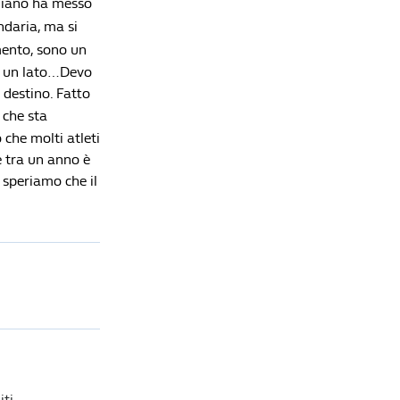
aliano ha messo
ndaria, ma si
mento, sono un
Da un lato…Devo
 destino. Fatto
 che sta
che molti atleti
e tra un anno è
 speriamo che il
ti.