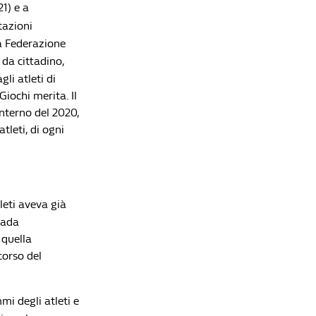
1) e a
Super Bowl 2025: dominio Philadelphia che
tazioni
trionfa per la seconda volta nella sua storia
Redazione William Hill News
a Federazione
 da cittadino,
li atleti di
iochi merita. Il
interno del 2020,
tleti, di ogni
leti aveva già
rada
 quella
corso del
i degli atleti e