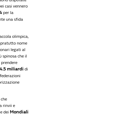
uei casi vennero
4
per la
Lista di lettura
nte una sfida
Il Coronavirus fa saltare anche Tokyo 2020: le
iaccola olimpica,
Olimpiadi giapponesi rinviate al 2021
Redazione William Hill News
opratutto nome
onari legati al
Milano-Cortina 2026, Brignone fa doppietta: la
ù spinosa che il
'Tigre' conquista l'oro anche nello Slalom
Gigante
di prendere
Redazione William Hill News
4.5 miliardi
di
 federazioni
Milano-Cortina 2026: la Brignone conquista l'oro
nel SuperG, Fontana la più medagliata di sempre
sorizzazione
con Mangiarotti
Redazione William Hill News
, che
Super Bowl LX: il Giubileo di Diamante a Santa
 rinvii e
Clara tra storia e vendetta
Mondiali
e dei
Redazione William Hill News