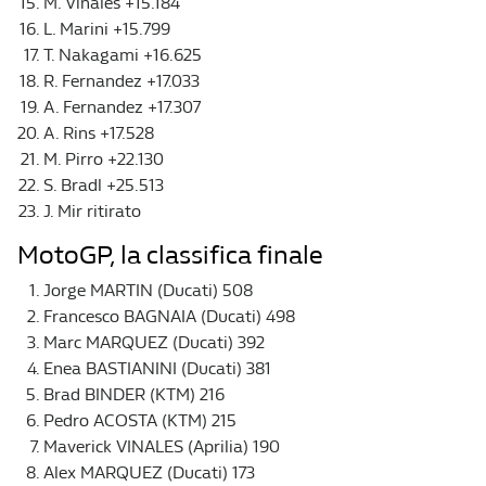
M. Viñales +15.184
L. Marini +15.799
T. Nakagami +16.625
R. Fernandez +17.033
A. Fernandez +17.307
A. Rins +17.528
M. Pirro +22.130
S. Bradl +25.513
J. Mir ritirato
MotoGP, la classifica finale
Jorge MARTIN (Ducati) 508
Francesco BAGNAIA (Ducati) 498
Marc MARQUEZ (Ducati) 392
Enea BASTIANINI (Ducati) 381
Brad BINDER (KTM) 216
Pedro ACOSTA (KTM) 215
Maverick VINALES (Aprilia) 190
Alex MARQUEZ (Ducati) 173