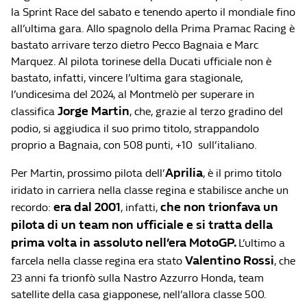
la Sprint Race del sabato e tenendo aperto il mondiale fino
all’ultima gara. Allo spagnolo della Prima Pramac Racing è
bastato arrivare terzo dietro Pecco Bagnaia e Marc
Marquez. Al pilota torinese della Ducati ufficiale non è
bastato, infatti, vincere l’ultima gara stagionale,
l’undicesima del 2024, al Montmelò per superare in
Jorge Martin
classifica
, che, grazie al terzo gradino del
podio, si aggiudica il suo primo titolo, strappandolo
proprio a Bagnaia, con 508 punti, +10 sull’italiano.
Aprilia
Per Martin, prossimo pilota dell’
, è il primo titolo
iridato in carriera nella classe regina e stabilisce anche un
era dal 2001
che non trionfava un
recordo:
, infatti,
pilota di un team non ufficiale e si tratta della
prima volta in assoluto nell’era MotoGP.
L’ultimo a
Valentino
Rossi
farcela nella classe regina era stato
, che
23 anni fa trionfò sulla Nastro Azzurro Honda, team
satellite della casa giapponese, nell’allora classe 500.