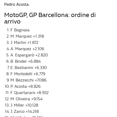
Pedro Acosta.
MotoGP, GP Barcellona: ordine di
arrivo
F. Bagnaia
M. Marquez +1.318
J. Martin +1.872
A. Marquez +2.106
A. Espargarò +2.820
B. Binder +6.884
E. Bastianini +6.330
F. Morbidelli +6.779
M. Bezzecchi +7.086
P. Acosta +8.826
F. Quartararo +8.932
M. Oliveira +9.154
J. Miller +10.128
J. Zarco +14.218