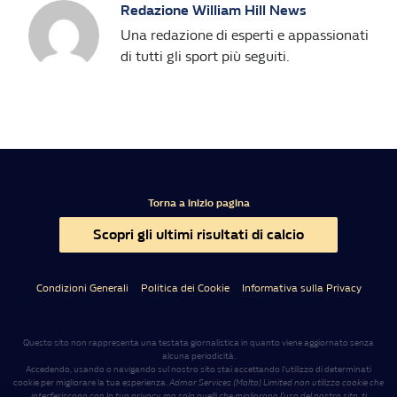
Redazione William Hill News
Una redazione di esperti e appassionati
di tutti gli sport più seguiti.
Torna a inizio pagina
Scopri gli ultimi risultati di calcio
Condizioni Generali
Politica dei Cookie
Informativa sulla Privacy
Questo sito non rappresenta una testata giornalistica in quanto viene aggiornato senza
alcuna periodicità.
Accedendo, usando o navigando sul nostro sito stai accettando l’utilizzo di determinati
cookie per migliorare la tua esperienza.
Admar Services (Malta) Limited non utilizza cookie che
interferiscono con la tua privacy, ma solo quelli che migliorano l’uso del nostro sito, ti