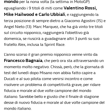
mondo
per la nona volta (la settima in MotoGP)
Valentino Rossi,
eguagliando i 9 titoli di miti come
Mike Hailwood e Carlo Ubbiali
, e raggiungendo la
terza posizione di sempre dietro a Giacomo Agostini (15) e
Angel Nieto (13). Marc Marquez, che ha già vinto tre titoli
sul circuito nipponico, raggiungerà l’obiettivo già
domenica, se riuscirà a guadagnare altri 3 punti su suo
fratello Alex, inclusa la Sprint Race.
L’anno scorso il gran premio nipponico venne vinto da
Francesco Bagnaia
, che però ora sta attraversando un
momento molto negativo. Chissà, però, che la giornata di
test del lunedì dopo Misano non abbia fatto capire a
Ducati e al suo pilota come venirsi incontro e come
risolvere un problema di competitività grave, per ridare
fiducia e morale al due volte campione del mondo
italiano. Sarebbe bello e giusto che il finale di stagione
desse di nuovo fiducia e morale al due volte campione del
mondo italiano.