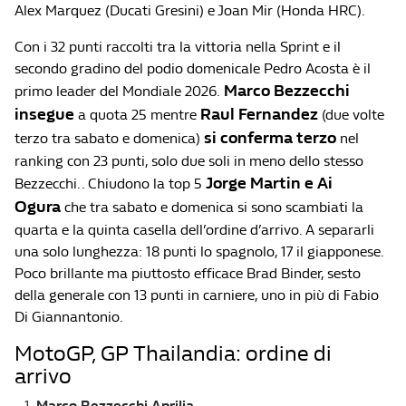
Alex Marquez (Ducati Gresini) e Joan Mir (Honda HRC).
Con i 32 punti raccolti tra la vittoria nella Sprint e il
secondo gradino del podio domenicale Pedro Acosta è il
Marco Bezzecchi
primo leader del Mondiale 2026.
insegue
Raul Fernandez
a quota 25 mentre
(due volte
si conferma terzo
terzo tra sabato e domenica)
nel
ranking con 23 punti, solo due soli in meno dello stesso
Jorge Martin e Ai
Bezzecchi.. Chiudono la top 5
Ogura
che tra sabato e domenica si sono scambiati la
quarta e la quinta casella dell’ordine d’arrivo. A separarli
una solo lunghezza: 18 punti lo spagnolo, 17 il giapponese.
Poco brillante ma piuttosto efficace Brad Binder, sesto
della generale con 13 punti in carniere, uno in più di Fabio
Di Giannantonio.
MotoGP, GP Thailandia: ordine di
arrivo
Marco Bezzecchi Aprilia