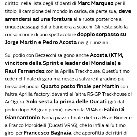
Marc Marquez
diritto nella lista degli sfidanti di
per il
deve
titolo. Il campione del mondo in carica, da parte sua,
arrendersi ad una foratura
alla ruota posteriore a
cinque passaggi dalla bandiera a scacchi. Gli resta solo la
doppio sorpasso su
consolazione di uno spettacolare
Jorge Martin e Pedro Acosta
nei giri iniziali.
Acosta (KTM,
Sul podio con Bezzecchi salgono anche
vincitore della Sprint e leader del Mondiale) e
Raul Fernandez
con la Aprilia Trackhouse. Quest’ultimo
cede nel finale di gara ma riesce a salvare il gradino più
Quarto posto finale per Martin
basso del podio.
con
l’altra Aprilia factory, davanti all’altra RS-GP Trackhouse di
Solo sesta la prima delle Ducati
Ai Ogura.
(giù dal
Fabio Di
podio dopo 88 gran premi), ovvero la VR46 di
Giannantonio
. Nona piazza finale dietro a Brad Binder e
a Franco Morbidelli (Ducati VR46), che lo infila all’ultimo
Francesco Bagnaia
giro, per
, che approfitta dei ritiri di