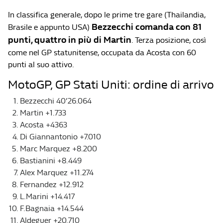
In classifica generale, dopo le prime tre gare (Thailandia,
Bezzecchi comanda con 81
Brasile e appunto USA)
punti, quattro in più di Martin
. Terza posizione, così
come nel GP statunitense, occupata da Acosta con 60
punti al suo attivo.
MotoGP, GP Stati Uniti: ordine di arrivo
Bezzecchi 40’26.064
Martin +1.733
Acosta +4363
Di Giannantonio +7.010
Marc Marquez +8.200
Bastianini +8.449
Alex Marquez +11.274
Fernandez +12.912
L.Marini +14.417
F.Bagnaia +14.544
Aldeguer +20.710