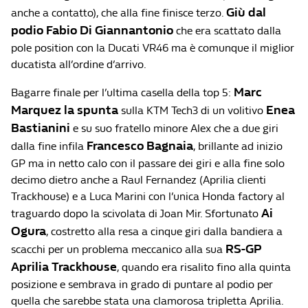
Giù dal
anche a contatto), che alla fine finisce terzo.
podio Fabio Di Giannantonio
che era scattato dalla
pole position con la Ducati VR46 ma è comunque il miglior
ducatista all’ordine d’arrivo.
Marc
Bagarre finale per l’ultima casella della top 5:
Marquez la spunta
Enea
sulla KTM Tech3 di un volitivo
Bastianini
e su suo fratello minore Alex che a due giri
Francesco Bagnaia
dalla fine infila
, brillante ad inizio
GP ma in netto calo con il passare dei giri e alla fine solo
decimo dietro anche a Raul Fernandez (Aprilia clienti
Trackhouse) e a Luca Marini con l’unica Honda factory al
Ai
traguardo dopo la scivolata di Joan Mir. Sfortunato
Ogura
, costretto alla resa a cinque giri dalla bandiera a
RS-GP
scacchi per un problema meccanico alla sua
Aprilia Trackhouse
, quando era risalito fino alla quinta
posizione e sembrava in grado di puntare al podio per
quella che sarebbe stata una clamorosa tripletta Aprilia.