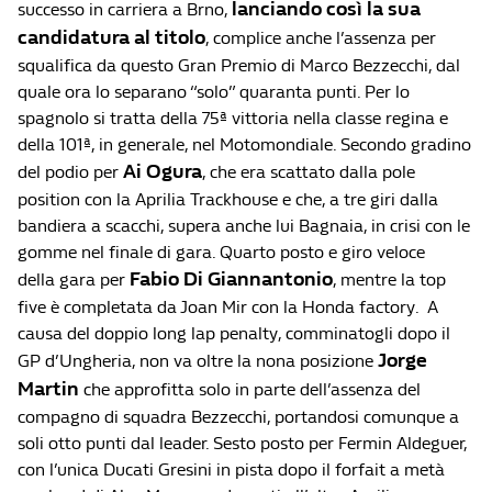
lanciando così la sua
successo in carriera a Brno,
candidatura al titolo
, complice anche l’assenza per
squalifica da questo Gran Premio di Marco Bezzecchi, dal
quale ora lo separano “solo” quaranta punti. Per lo
spagnolo si tratta della 75ª vittoria nella classe regina e
della 101ª, in generale, nel Motomondiale. Secondo gradino
Ai Ogura
del podio per
, che era scattato dalla pole
position con la Aprilia Trackhouse e che, a tre giri dalla
bandiera a scacchi, supera anche lui Bagnaia, in crisi con le
gomme nel finale di gara. Quarto posto e giro veloce
Fabio Di Giannantonio
della gara per
, mentre la top
five è completata da Joan Mir con la Honda factory. A
causa del doppio long lap penalty, comminatogli dopo il
Jorge
GP d’Ungheria, non va oltre la nona posizione
Martin
che approfitta solo in parte dell’assenza del
compagno di squadra Bezzecchi, portandosi comunque a
soli otto punti dal leader. Sesto posto per Fermin Aldeguer,
con l’unica Ducati Gresini in pista dopo il forfait a metà