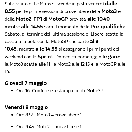
dalle
Sul circuito di Le Mans si scende in pista venerdì
8.55
Moto3
per le prime sessioni di prove libere della
e
Moto2
FP1
MotoGP
alle 10.40
della
.
di
prevista
,
alle 14.55
Pre-qualifiche
mentre
sarà il momento delle
.
Sabato, al termine dell’ultima sessione di Libere, scatta la
alle
caccia alla pole con la MotoGP che parte
10.45
alle 14.55
,
mentre
si assegnano i primi punti del
Sprint
le gare
weekend con la
. Domenica
pomeriggio
:
la Moto3 scatta alle 11, la Moto2 alle 12.15 e la MotoGP alle
14.
Giovedì 7 maggio
Ore 16: Conferenza stampa piloti MotoGP
Venerdì 8 maggio
Ore 8.55: Moto3 – prove libere 1
Ore 9.45: Moto2 – prove libere 1