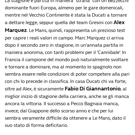
La stagione è partita in maniera “strana” con un Bezzecchi
dominante fuori Europa, almeno per le gare domenicali,
mentre nel Vecchio Continente è stata la Ducati a tornare
Alex
a dettare legge, seppur quella del team Gresini con
Marquez
. Le Mans, quindi, rappresenta un prezioso test
per capire i reali valori in campo. Marc Marquez ci arriva
dopo il secondo zero in stagione, in un’annata partita in
maniera anonima, con tanti problemi per il ‘Cannibale’. In
Francia il campione del mondo può naturalmente svoltare
e tornare a dominare, ma al momento lo spagnolo non
sembra essere nelle condizioni di poter competere alla pari
con chi lo precede in classifica. In casa Ducati chi va forte,
Fabio Di Giannantonio
oltre ad Alex, è sicuramente
, al
miglior inizio di stagione della carriera, anche se gli manca
ancora la vittoria. Il successo a Pecco Bagnaia manca,
invece, dal Giappone dello scorso anno e che per lui
sembra veramente difficile da ottenere a Le Mans, dato il
suo stato di forma deficitario.