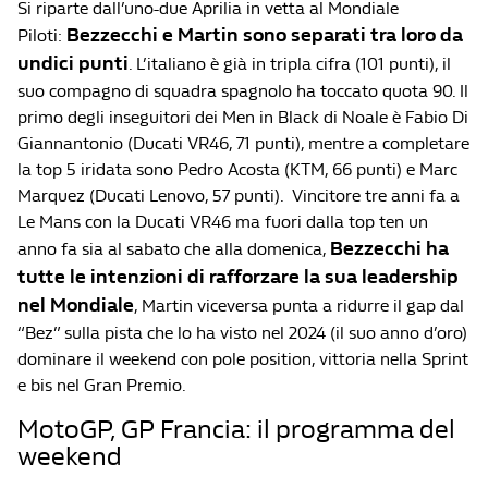
Si riparte dall’uno-due Aprilia in vetta al Mondiale
Bezzecchi e Martin sono separati tra loro da
Piloti:
undici punti
. L’italiano è già in tripla cifra (101 punti), il
suo compagno di squadra spagnolo ha toccato quota 90. Il
primo degli inseguitori dei Men in Black di Noale è Fabio Di
Giannantonio (Ducati VR46, 71 punti), mentre a completare
la top 5 iridata sono Pedro Acosta (KTM, 66 punti) e Marc
Marquez (Ducati Lenovo, 57 punti). Vincitore tre anni fa a
Le Mans con la Ducati VR46 ma fuori dalla top ten un
Bezzecchi ha
anno fa sia al sabato che alla domenica,
tutte le intenzioni di rafforzare la sua leadership
nel Mondiale
, Martin viceversa punta a ridurre il gap dal
“Bez” sulla pista che lo ha visto nel 2024 (il suo anno d’oro)
dominare il weekend con pole position, vittoria nella Sprint
e bis nel Gran Premio.
MotoGP, GP Francia: il programma del
weekend