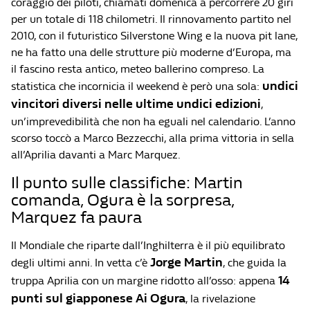
coraggio dei piloti, chiamati domenica a percorrere 20 giri
per un totale di 118 chilometri. Il rinnovamento partito nel
2010, con il futuristico Silverstone Wing e la nuova pit lane,
ne ha fatto una delle strutture più moderne d’Europa, ma
il fascino resta antico, meteo ballerino compreso. La
undici
statistica che incornicia il weekend è però una sola:
vincitori diversi nelle ultime undici edizioni
,
un’imprevedibilità che non ha eguali nel calendario. L’anno
scorso toccò a Marco Bezzecchi, alla prima vittoria in sella
all’Aprilia davanti a Marc Marquez.
Il punto sulle classifiche: Martin
comanda, Ogura è la sorpresa,
Marquez fa paura
Il Mondiale che riparte dall’Inghilterra è il più equilibrato
Jorge Martin
degli ultimi anni. In vetta c’è
, che guida la
14
truppa Aprilia con un margine ridotto all’osso: appena
punti sul giapponese Ai Ogura
, la rivelazione