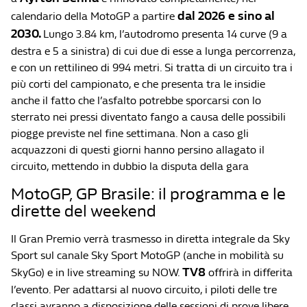
dal 2026 e sino al
calendario della MotoGP a partire
2030.
Lungo 3.84 km, l’autodromo presenta 14 curve (9 a
destra e 5 a sinistra) di cui due di esse a lunga percorrenza,
e con un rettilineo di 994 metri. Si tratta di un circuito tra i
più corti del campionato, e che presenta tra le insidie
anche il fatto che l’asfalto potrebbe sporcarsi con lo
sterrato nei pressi diventato fango a causa delle possibili
piogge previste nel fine settimana. Non a caso gli
acquazzoni di questi giorni hanno persino allagato il
circuito, mettendo in dubbio la disputa della gara
MotoGP, GP Brasile: il programma e le
dirette del weekend
Il Gran Premio verrà trasmesso in diretta integrale da Sky
Sport sul canale Sky Sport MotoGP (anche in mobilità su
TV8
SkyGo) e in live streaming su NOW.
offrirà in differita
l’evento. Per adattarsi al nuovo circuito, i piloti delle tre
classi avranno a disposizione delle sessioni di prove libere