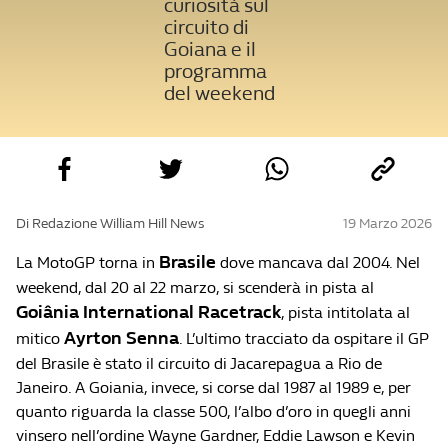
curiosità sul
circuito di
Goiana e il
programma
del weekend
Di Redazione William Hill News
19 Marzo 2026
Brasile
La MotoGP torna in
dove mancava dal 2004. Nel
weekend, dal 20 al 22 marzo, si scenderà in pista al
Goiânia International Racetrack
, pista intitolata al
Ayrton Senna
mitico
. L’ultimo tracciato da ospitare il GP
del Brasile è stato il circuito di Jacarepagua a Rio de
Janeiro. A Goiania, invece, si corse dal 1987 al 1989 e, per
quanto riguarda la classe 500, l’albo d’oro in quegli anni
vinsero nell’ordine Wayne Gardner, Eddie Lawson e Kevin