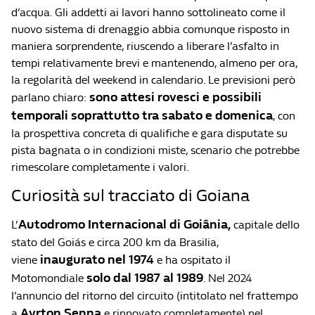
d’acqua. Gli addetti ai lavori hanno sottolineato come il
nuovo sistema di drenaggio abbia comunque risposto in
maniera sorprendente, riuscendo a liberare l’asfalto in
tempi relativamente brevi e mantenendo, almeno per ora,
la regolarità del weekend in calendario. Le previsioni però
sono attesi rovesci e possibili
parlano chiaro:
temporali soprattutto tra sabato e domenica
, con
la prospettiva concreta di qualifiche e gara disputate su
pista bagnata o in condizioni miste, scenario che potrebbe
rimescolare completamente i valori.
Curiosità sul tracciato di Goiana
Autodromo Internacional di Goiânia,
L’
capitale dello
stato del Goiás e circa 200 km da Brasilia,
inaugurato nel 1974
viene
e ha ospitato il
solo dal 1987 al 1989
Motomondiale
. Nel 2024
l’annuncio del ritorno del circuito (intitolato nel frattempo
Ayrton Senna
a
e rinnovato completamente) nel