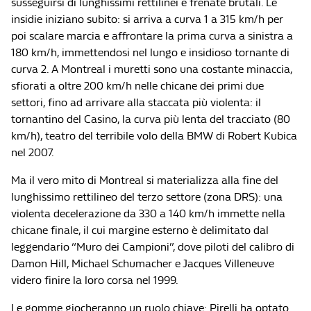
susseguirsi di lunghissimi rettilinei e frenate brutali. Le
insidie iniziano subito: si arriva a curva 1 a 315 km/h per
poi scalare marcia e affrontare la prima curva a sinistra a
180 km/h, immettendosi nel lungo e insidioso tornante di
curva 2. A Montreal i muretti sono una costante minaccia,
sfiorati a oltre 200 km/h nelle chicane dei primi due
settori, fino ad arrivare alla staccata più violenta: il
tornantino del Casino, la curva più lenta del tracciato (80
km/h), teatro del terribile volo della BMW di Robert Kubica
nel 2007.
Ma il vero mito di Montreal si materializza alla fine del
lunghissimo rettilineo del terzo settore (zona DRS): una
violenta decelerazione da 330 a 140 km/h immette nella
chicane finale, il cui margine esterno è delimitato dal
leggendario “Muro dei Campioni”, dove piloti del calibro di
Damon Hill, Michael Schumacher e Jacques Villeneuve
videro finire la loro corsa nel 1999.
Le gomme giocheranno un ruolo chiave: Pirelli ha optato