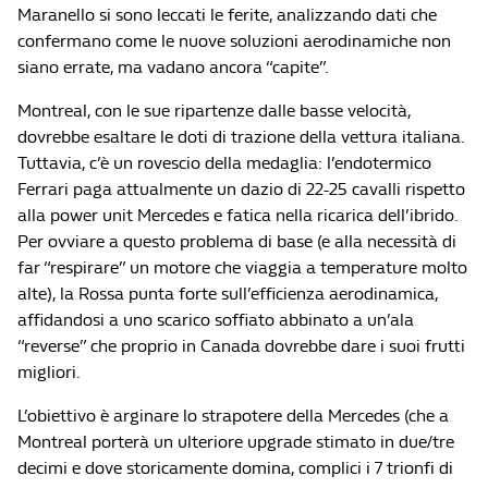
Maranello si sono leccati le ferite, analizzando dati che
confermano come le nuove soluzioni aerodinamiche non
siano errate, ma vadano ancora “capite”.
Montreal, con le sue ripartenze dalle basse velocità,
dovrebbe esaltare le doti di trazione della vettura italiana.
Tuttavia, c’è un rovescio della medaglia: l’endotermico
Ferrari paga attualmente un dazio di 22-25 cavalli rispetto
alla power unit Mercedes e fatica nella ricarica dell’ibrido.
Per ovviare a questo problema di base (e alla necessità di
far “respirare” un motore che viaggia a temperature molto
alte), la Rossa punta forte sull’efficienza aerodinamica,
affidandosi a uno scarico soffiato abbinato a un’ala
“reverse” che proprio in Canada dovrebbe dare i suoi frutti
migliori.
L’obiettivo è arginare lo strapotere della Mercedes (che a
Montreal porterà un ulteriore upgrade stimato in due/tre
decimi e dove storicamente domina, complici i 7 trionfi di