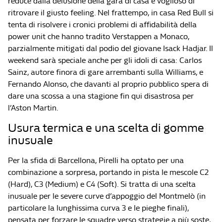
reduce dalla delusione della gara di casa e voglioso di
ritrovare il giusto feeling. Nel frattempo, in casa Red Bull si
tenta di risolvere i cronici problemi di affidabilità della
power unit che hanno tradito Verstappen a Monaco,
parzialmente mitigati dal podio del giovane Isack Hadjar. Il
weekend sarà speciale anche per gli idoli di casa: Carlos
Sainz, autore finora di gare arrembanti sulla Williams, e
Fernando Alonso, che davanti al proprio pubblico spera di
dare una scossa a una stagione fin qui disastrosa per
l’Aston Martin.
Usura termica e una scelta di gomme
inusuale
Per la sfida di Barcellona, Pirelli ha optato per una
combinazione a sorpresa, portando in pista le mescole C2
(Hard), C3 (Medium) e C4 (Soft). Si tratta di una scelta
inusuale per le severe curve d’appoggio del Montmelò (in
particolare la lunghissima curva 3 e le pieghe finali),
pensata per forzare le squadre verso strategie a più soste,