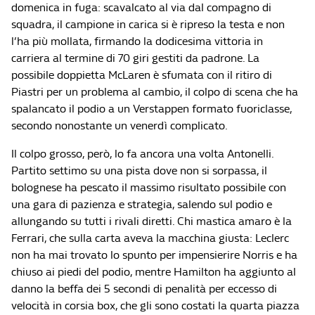
domenica in fuga: scavalcato al via dal compagno di
squadra, il campione in carica si è ripreso la testa e non
l’ha più mollata, firmando la dodicesima vittoria in
carriera al termine di 70 giri gestiti da padrone. La
possibile doppietta McLaren è sfumata con il ritiro di
Piastri per un problema al cambio, il colpo di scena che ha
spalancato il podio a un Verstappen formato fuoriclasse,
secondo nonostante un venerdì complicato.
Il colpo grosso, però, lo fa ancora una volta Antonelli.
Partito settimo su una pista dove non si sorpassa, il
bolognese ha pescato il massimo risultato possibile con
una gara di pazienza e strategia, salendo sul podio e
allungando su tutti i rivali diretti. Chi mastica amaro è la
Ferrari, che sulla carta aveva la macchina giusta: Leclerc
non ha mai trovato lo spunto per impensierire Norris e ha
chiuso ai piedi del podio, mentre Hamilton ha aggiunto al
danno la beffa dei 5 secondi di penalità per eccesso di
velocità in corsia box, che gli sono costati la quarta piazza