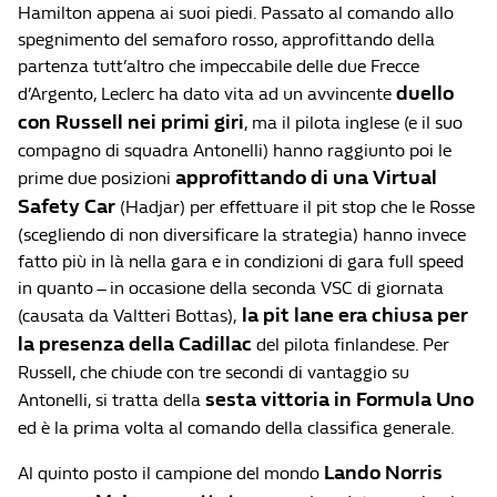
Hamilton appena ai suoi piedi. Passato al comando allo
spegnimento del semaforo rosso, approfittando della
partenza tutt’altro che impeccabile delle due Frecce
duello
d’Argento, Leclerc ha dato vita ad un avvincente
con Russell nei primi giri
, ma il pilota inglese (e il suo
compagno di squadra Antonelli) hanno raggiunto poi le
approfittando di una Virtual
prime due posizioni
Safety Car
(Hadjar) per effettuare il pit stop che le Rosse
(scegliendo di non diversificare la strategia) hanno invece
fatto più in là nella gara e in condizioni di gara full speed
in quanto – in occasione della seconda VSC di giornata
la pit lane era chiusa per
(causata da Valtteri Bottas),
la presenza della Cadillac
del pilota finlandese. Per
Russell, che chiude con tre secondi di vantaggio su
sesta vittoria in Formula Uno
Antonelli, si tratta della
ed è la prima volta al comando della classifica generale.
Lando Norris
Al quinto posto il campione del mondo