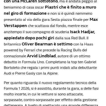
con una McLaren sottotono
, ma è andata peggio al
Piastri che è finito a muro
beniamino di casa oscar
nel giro di formazione
e non si è quindi nemmeno
Max
presentato al via della gara.Sesta piazza finale per
Verstappen
che scattava dal fondo, mentre esce
Isack Hadjar,
anzitempo il suo compagno di scuderia
appiedato dopo pochi giri
dalla sua Red Bull. Il
Oliver Bearman è settimo
britannico
con la Haas
powered by Ferrari che precede la Racing Bulls del
Arvid Lindblad
connazionale
, autore di un ottimo
debutto in Formula Uno. Completano la top ten Gabriel
Bortoleto che regala i primi punti iridati alla debuttante
Audi e Pierre Gasly con la Alpine.
Per quanto riguarda il nuovo regolamento tecnico della
Formula 1 2026, si è assistito, durante la gara, a delle fasi
molto incerte, in cui le vetture si sono attaccate,
sorpassate, contro-sorpassate per effetto della gestione
dell’energia. A livello di spettacolo una grande differenza