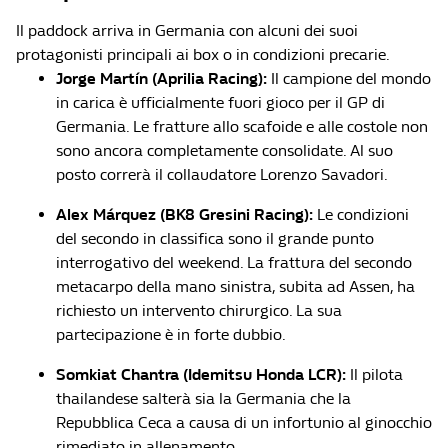
Il paddock arriva in Germania con alcuni dei suoi
protagonisti principali ai box o in condizioni precarie.
Jorge Martín (Aprilia Racing):
Il campione del mondo
in carica è ufficialmente fuori gioco per il GP di
Germania. Le fratture allo scafoide e alle costole non
sono ancora completamente consolidate. Al suo
posto correrà il collaudatore Lorenzo Savadori.
Alex Márquez (BK8 Gresini Racing):
Le condizioni
del secondo in classifica sono il grande punto
interrogativo del weekend. La frattura del secondo
metacarpo della mano sinistra, subita ad Assen, ha
richiesto un intervento chirurgico. La sua
partecipazione è in forte dubbio.
Somkiat Chantra (Idemitsu Honda LCR):
Il pilota
thailandese salterà sia la Germania che la
Repubblica Ceca a causa di un infortunio al ginocchio
rimediato in allenamento.