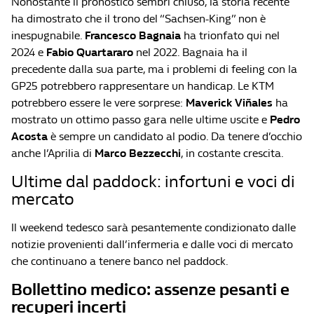
Nonostante il pronostico sembri chiuso, la storia recente
ha dimostrato che il trono del “Sachsen-King” non è
inespugnabile.
Francesco Bagnaia
ha trionfato qui nel
2024 e
Fabio Quartararo
nel 2022. Bagnaia ha il
precedente dalla sua parte, ma i problemi di feeling con la
GP25 potrebbero rappresentare un handicap. Le KTM
potrebbero essere le vere sorprese:
Maverick Viñales
ha
mostrato un ottimo passo gara nelle ultime uscite e
Pedro
Acosta
è sempre un candidato al podio. Da tenere d’occhio
anche l’Aprilia di
Marco Bezzecchi
, in costante crescita.
Ultime dal paddock: infortuni e voci di
mercato
Il weekend tedesco sarà pesantemente condizionato dalle
notizie provenienti dall’infermeria e dalle voci di mercato
che continuano a tenere banco nel paddock.
Bollettino medico: assenze pesanti e
recuperi incerti