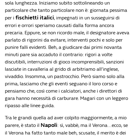
sola lunghezza. Iniziamo subito sottolineando un
particolare che tanto particolare non è: giornata pessima
fischietti italici
per i
, impegnati in un susseguirsi di
errori e orrori speriamo causati dalla forma ancora
precaria. Eppure, se non ricordo male, il designatore aveva
parlato di rigorini da evitare, interventi pochi e solo per
punire falli evidenti. Beh, a giudicare dai primi novanta
minuti pare sia accaduto il contrario: rigori a volte
discutibili, interruzioni di gioco incomprensibili, sanzioni
lasciate in cavalleria al grido di arbitriamo all’inglese,
vivaddio. Insomma, un pastrocchio. Però siamo solo alla
prima, lasciamo che gli eventi seguano il loro corso e
pensiamo che, così come i calciatori, anche i direttori di
gara hanno necessità di carburare. Magari con un leggero
ripasso alle linee guida.
Tra le grandi quella ad aver colpito maggiormente, a mio
Napoli
parere, è stato il
: sì, vabbè, ma il Verona…ecco, se
il Verona ha fatto tanto male beh, scusate, il merito è dei