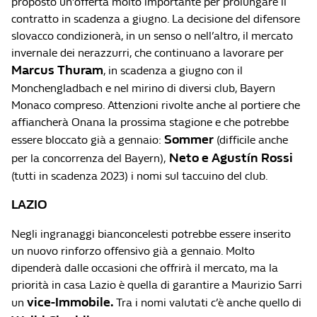
proposto un’offerta molto importante per prolungare il
contratto in scadenza a giugno. La decisione del difensore
slovacco condizionerà, in un senso o nell’altro, il mercato
invernale dei nerazzurri, che continuano a lavorare per
Marcus Thuram
, in scadenza a giugno con il
Monchengladbach e nel mirino di diversi club, Bayern
Monaco compreso. Attenzioni rivolte anche al portiere che
affiancherà Onana la prossima stagione e che potrebbe
Sommer
essere bloccato già a gennaio:
(difficile anche
Neto e Agustín Rossi
per la concorrenza del Bayern),
(tutti in scadenza 2023) i nomi sul taccuino del club.
LAZIO
Negli ingranaggi bianconcelesti potrebbe essere inserito
un nuovo rinforzo offensivo già a gennaio. Molto
dipenderà dalle occasioni che offrirà il mercato, ma la
priorità in casa Lazio è quella di garantire a Maurizio Sarri
vice-Immobile.
un
Tra i nomi valutati c’è anche quello di