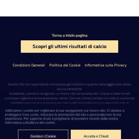
Torna a inizio pagina
Scopri gli ultimi risultati di calcio
Condizioni Generali
Politica dei Cookie
Informativa sulla Privacy
Questo sito non rappresenta una testata giornalistica in quanto viene aggiornato senza
alcuna periodicità.
Accedendo, usando o navigando sul nostro sito stai accettando l’utilizzo di determinati
cookie per migliorare la tua esperienza.
Admar Services (Malta) Limited non utilizza cookie che
interferiscono con la tua privacy, ma solo quelli che migliorano l’uso del nostro sito, ti
preghiamo di far riferimento alla sezione Termini e Privacy per maggiori informazioni su
Utilizziamo i cookie per migliorare la tua navigazione sul nostro sito. Ci aiutano a
come usiamo i cookie e come cancellarli nel caso lo desiderassi
.
proteggere il tuo conto, misurare le prestazioni del sito e personalizzare la tua
Il sito
www.williamhillnews.it
è gestito da Admar Services (Malta) Limited, con sede legale a
esperienza. Per saperne di più ti preghiamo di prendere visione della nostra
Sliema (Malta), Level 7, Tagliaferro Business Centre, 14 High Street
.
.
Informativa sull'utilizzo dei cookie.
16:28:51
©2026 – Admar Services (Malta) Limited
Gestisci i Cookie
Accetta e Chiudi