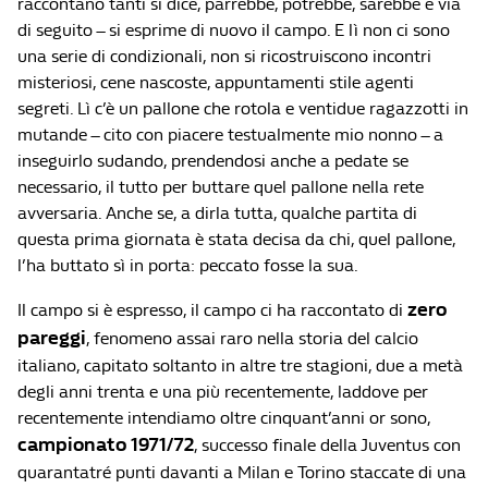
raccontano tanti si dice, parrebbe, potrebbe, sarebbe e via
di seguito – si esprime di nuovo il campo. E lì non ci sono
una serie di condizionali, non si ricostruiscono incontri
misteriosi, cene nascoste, appuntamenti stile agenti
segreti. Lì c’è un pallone che rotola e ventidue ragazzotti in
mutande – cito con piacere testualmente mio nonno – a
inseguirlo sudando, prendendosi anche a pedate se
necessario, il tutto per buttare quel pallone nella rete
avversaria. Anche se, a dirla tutta, qualche partita di
questa prima giornata è stata decisa da chi, quel pallone,
l’ha buttato sì in porta: peccato fosse la sua.
zero
Il campo si è espresso, il campo ci ha raccontato di
pareggi
, fenomeno assai raro nella storia del calcio
italiano, capitato soltanto in altre tre stagioni, due a metà
degli anni trenta e una più recentemente, laddove per
recentemente intendiamo oltre cinquant’anni or sono,
campionato 1971/72
, successo finale della Juventus con
quarantatré punti davanti a Milan e Torino staccate di una