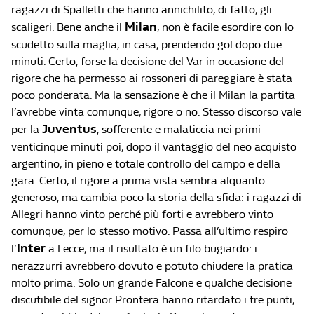
ragazzi di Spalletti che hanno annichilito, di fatto, gli
Milan
scaligeri. Bene anche il
, non è facile esordire con lo
scudetto sulla maglia, in casa, prendendo gol dopo due
minuti. Certo, forse la decisione del Var in occasione del
rigore che ha permesso ai rossoneri di pareggiare è stata
poco ponderata. Ma la sensazione è che il Milan la partita
l’avrebbe vinta comunque, rigore o no. Stesso discorso vale
Juventus
per la
, sofferente e malaticcia nei primi
venticinque minuti poi, dopo il vantaggio del neo acquisto
argentino, in pieno e totale controllo del campo e della
gara. Certo, il rigore a prima vista sembra alquanto
generoso, ma cambia poco la storia della sfida: i ragazzi di
Allegri hanno vinto perché più forti e avrebbero vinto
comunque, per lo stesso motivo. Passa all’ultimo respiro
Inter
l’
a Lecce, ma il risultato è un filo bugiardo: i
nerazzurri avrebbero dovuto e potuto chiudere la pratica
molto prima. Solo un grande Falcone e qualche decisione
discutibile del signor Prontera hanno ritardato i tre punti,