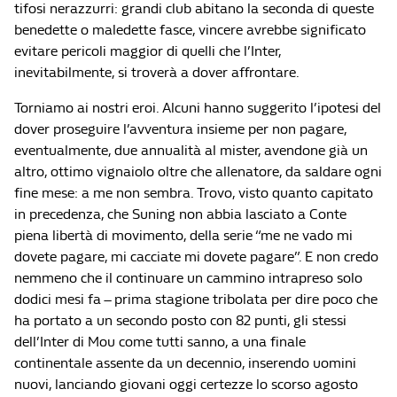
tifosi nerazzurri: grandi club abitano la seconda di queste
benedette o maledette fasce, vincere avrebbe significato
evitare pericoli maggior di quelli che l’Inter,
inevitabilmente, si troverà a dover affrontare.
Torniamo ai nostri eroi. Alcuni hanno suggerito l’ipotesi del
dover proseguire l’avventura insieme per non pagare,
eventualmente, due annualità al mister, avendone già un
altro, ottimo vignaiolo oltre che allenatore, da saldare ogni
fine mese: a me non sembra. Trovo, visto quanto capitato
in precedenza, che Suning non abbia lasciato a Conte
piena libertà di movimento, della serie “me ne vado mi
dovete pagare, mi cacciate mi dovete pagare”. E non credo
nemmeno che il continuare un cammino intrapreso solo
dodici mesi fa – prima stagione tribolata per dire poco che
ha portato a un secondo posto con 82 punti, gli stessi
dell’Inter di Mou come tutti sanno, a una finale
continentale assente da un decennio, inserendo uomini
nuovi, lanciando giovani oggi certezze lo scorso agosto