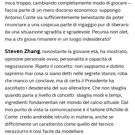
mica troppo, cambiando completamente modo di giocare –
faccia parte di un mero discorso economico: suppongo
Antonio Conte sia sufficientemente benestante da poter
rinunciare a una cospicua parte di ingaggio pur di liberarsi
da una situazione sgradita e sgradevole. Pecunia non olet,
ma a chi giova rimanere in un luogo indesiderato?
Steven Zhang
, nonostante la giovane età, ha mostrato,
opinione personale ovvio, personalità e capacità di
negoziazione. Ripeto il concetto: non sappiamo e dubito
sapremo mai cosa si siano detti nelle segrete stanze, roba
che manco un conclave, ma di certo il Presidente ha
ascoltato i desiderata del suo allenatore. Che non sbaglia
quando parla a livello di concetti: sbaglia modi e tempi,
ingredienti fondamentali nel mondo del calcio attuale. Dal
mio punto di vista la comunicazione è il tallone d’Achille di
Conte: credo andrebbe istruito in materia, anche se
difficilmente un caratterino come quello del tecnico
nerazzurro è così facile da modellare.