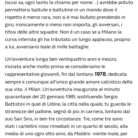
(scusi sa, ogni tanto la chiamo per nome…) avrebbe potuto
permettersi battute e battutine in un mondo dove il
rispetto è merce rara, non si è mai bullato prendendo in
giro, ironicamente o meno non importa, gli avversari, i
tifosi delle altre squadre. Non è un caso se a Milano la
curva interista gli ha tributato un lungo applauso, proprio
a lui, avversario leale di mille battaglie.
Un’avventura lunga ben ventiquattro anni e mezzo,
iniziata anche molto prima se consideriamo le
1978
rappresentative giovanili, fin dal lontano
, dedicata
sempre e comunque all’unico grande amore calcistico della
sua vita: il Milan. Un’avventura inaugurata al minuto
quarantasei del 20 gennaio 1985 sostituendo Sergio
Battistini in quel di Udine, la città nella quale, tu guarda le
stranezze del pallone, segnò di più in carriera, lontano dal
suo San Siro, in ben tre circostanze. Tre, come tre sono
stati i cartellini rossi rimediati in un quarto di secolo, alla
media di uno ogni otto anni, da Maldini: niente male, per