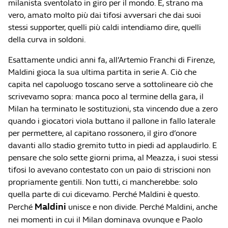
milanista sventolato in giro per il mondo. E, strano ma
vero, amato molto più dai tifosi avversari che dai suoi
stessi supporter, quelli più caldi intendiamo dire, quelli
della curva in soldoni.
Esattamente undici anni fa, all’Artemio Franchi di Firenze,
Maldini gioca la sua ultima partita in serie A. Ciò che
capita nel capoluogo toscano serve a sottolineare ciò che
scrivevamo sopra: manca poco al termine della gara, il
Milan ha terminato le sostituzioni, sta vincendo due a zero
quando i giocatori viola buttano il pallone in fallo laterale
per permettere, al capitano rossonero, il giro d’onore
davanti allo stadio gremito tutto in piedi ad applaudirlo. E
pensare che solo sette giorni prima, al Meazza, i suoi stessi
tifosi lo avevano contestato con un paio di striscioni non
propriamente gentili. Non tutti, ci mancherebbe: solo
quella parte di cui dicevamo. Perché Maldini è questo.
Maldini
Perché
unisce e non divide. Perché Maldini, anche
nei momenti in cui il Milan dominava ovunque e Paolo