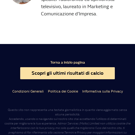
televisivo, laureato in Marketing e
Comunicazione d’Impresa.
Torna a inizio pagina
Scopri gli ultimi risultati di calcio
Condizioni Generali
Politica dei Cookie
Informativa sulla Privacy
Questo sito non rappresenta una testata giornalistica in quanto viene aggiornato senza
alcuna periodicità.
Accedendo, usando o navigando sul nostro sito stai accettando l’utilizzo di determinati
cookie per migliorare la tua esperienza.
Admar Services (Malta) Limited non utilizza cookie che
interferiscono con la tua privacy, ma solo quelli che migliorano l’uso del nostro sito, ti
preghiamo di far riferimento alla sezione Termini e Privacy per maggiori informazioni su