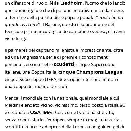
Nils Liedholm
un difensore di ruolo.
, l’uomo che lo lanciò
quel pomeriggio e che di pallone ne capiva mica da ridere,
al termine della partita disse papale papale: “
Paolo ha un
grande avvenire
”. Il Barone, questo il soprannome del
tecnico e prima ancora grande campione svedese, ci aveva
visto lungo.
Il palmarès del capitano milanista è impressionante: oltre
ad una lunghissima serie di premi e riconoscimenti
scudetti
personali, ci sono: sette
, cinque Supercoppe
cinque Champions League
italiane, una Coppa Italia,
,
cinque Supercoppe UEFA, due Coppe Intercontinentali e
una coppa del mondo per club.
Manca il mondiale con la nazionale, quel mondiale a cui
Maldini è andato vicino, vicinissimo: terzo posto a Italia 90
USA 1994
e secondo a
. Così come Paolo ha sfiorato,
senza conquistarlo, l’europeo, sempre in maglia azzurra:
sconfitta in finale ad opera della Francia con golden gol di