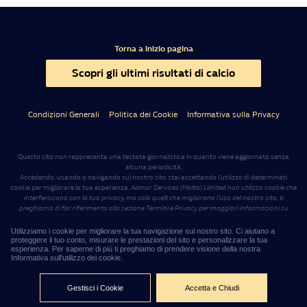
Torna a inizio pagina
Scopri gli ultimi risultati di calcio
Condizioni Generali
Politica dei Cookie
Informativa sulla Privacy
Questo sito non rappresenta una testata giornalistica in quanto viene aggiornato senza
alcuna periodicità.
Accedendo, usando o navigando sul nostro sito stai accettando l’utilizzo di determinati
cookie per migliorare la tua esperienza.
Admar Services (Malta) Limited non utilizza cookie che
interferiscono con la tua privacy, ma solo quelli che migliorano l’uso del nostro sito, ti
preghiamo di far riferimento alla sezione Termini e Privacy per maggiori informazioni su
come usiamo i cookie e come cancellarli nel caso lo desiderassi
.
Il sito
www.williamhillnews.it
è gestito da Admar Services (Malta) Limited, con sede legale a
Utilizziamo i cookie per migliorare la tua navigazione sul nostro sito. Ci aiutano a
Sliema (Malta), Level 7, Tagliaferro Business Centre, 14 High Street
.
.
proteggere il tuo conto, misurare le prestazioni del sito e personalizzare la tua
esperienza. Per saperne di più ti preghiamo di prendere visione della nostra
Informativa sull'utilizzo dei cookie.
06:48:21
©2026 – Admar Services (Malta) Limited
Gestisci i Cookie
Accetta e Chiudi