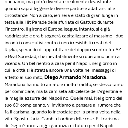
ripetiamo, ma potrà diventare realmente devastante
quando saprà leggere le diverse partite e adattarsi alle
circostanze. Non a caso, ieri sera è stato di gran lunga in
testa alla Hit Parade delle sfuriate di Gattuso durante
l’incontro. Il girone di Europa league, intanto, si è già
raddrizzato e ora bisognerà capitalizzare al massimo i due
incontri consecutivi contro i non irresistibili croati del
Rijeka, sperando di approfittare del doppio scontro fra AZ
e Real Sociedad, che inevitabilmente si ruberanno punti a
vicenda. Un bel rientro a casa per il Napoli, nel giorno in
cui la città si è stretta ancora una volta nei messaggi di
Diego Armando Maradona
affetto al suo mito,
.
Maradona ha molto amato e molto tradito, se stesso tanto
per cominciare, ma la camiseta albiceleste dell’Argentina e
la maglia azzurra del Napoli no. Quelle mai. Nel giorno del
suo 60’ compleanno, vi invitiamo a pensare al rumore che
fa il carisma, quando lo incrociate per la prima volta nella
vita. Sposta l’aria. Cambia l’ordine delle cose. E il carisma
di Diego è ancora oggi garanzia di futuro per il Napoli.