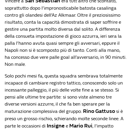
San Sebastian
Vincere a
era tutt’altro che scontato,
soprattutto dopo l’impronosticabile batosta casalinga
contro gli olandesi dell’Az Alkmaar. Oltre il preziosissimo
risultato, conta la capacità dimostrata di saper soffrire e
gestire una partita molto diversa dal solito. A differenza
della consueta impostazione di gioco azzurra, ieri sera la
palla l’hanno avuta quasi sempre gli avversari, eppure il
Napoli non si è scomposto più di tanto. Conti alla mano,
ha concesso due vere palle goal all’avversario, in 90 minuti.
Non male.
Solo pochi mesi fa, questa squadra sembrava totalmente
incapace di cambiare registro tattico, conoscendo solo un
incessante palleggio, il più delle volte fine a se stesso. Si
pensi alle ultime tre partite: si sono viste almeno tre
diverse versioni azzurre, il che fa ben sperare per la
Rino Gattuso
maturazione complessiva del gruppo.
si è
preso un grosso rischio, schierando molte seconde linee. A
Insigne
Mario Rui
parte le occasioni di
e
, l’impatto