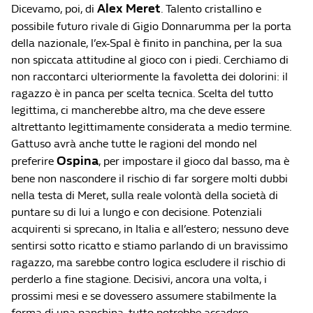
Alex Meret
Dicevamo, poi, di
. Talento cristallino e
possibile futuro rivale di Gigio Donnarumma per la porta
della nazionale, l’ex-Spal è finito in panchina, per la sua
non spiccata attitudine al gioco con i piedi. Cerchiamo di
non raccontarci ulteriormente la favoletta dei dolorini: il
ragazzo è in panca per scelta tecnica. Scelta del tutto
legittima, ci mancherebbe altro, ma che deve essere
altrettanto legittimamente considerata a medio termine.
Gattuso avrà anche tutte le ragioni del mondo nel
Ospina
preferire
, per impostare il gioco dal basso, ma è
bene non nascondere il rischio di far sorgere molti dubbi
nella testa di Meret, sulla reale volontà della società di
puntare su di lui a lungo e con decisione. Potenziali
acquirenti si sprecano, in Italia e all’estero; nessuno deve
sentirsi sotto ricatto e stiamo parlando di un bravissimo
ragazzo, ma sarebbe contro logica escludere il rischio di
perderlo a fine stagione. Decisivi, ancora una volta, i
prossimi mesi e se dovessero assumere stabilmente la
forma di una panchina, tutto potrebbe accadere.