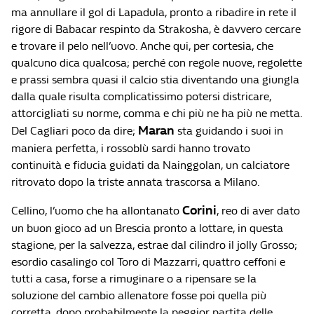
ma annullare il gol di Lapadula, pronto a ribadire in rete il
rigore di Babacar respinto da Strakosha, è davvero cercare
e trovare il pelo nell’uovo. Anche qui, per cortesia, che
qualcuno dica qualcosa; perché con regole nuove, regolette
e prassi sembra quasi il calcio stia diventando una giungla
dalla quale risulta complicatissimo potersi districare,
attorcigliati su norme, comma e chi più ne ha più ne metta.
Maran
Del Cagliari poco da dire;
sta guidando i suoi in
maniera perfetta, i rossoblù sardi hanno trovato
continuità e fiducia guidati da Nainggolan, un calciatore
ritrovato dopo la triste annata trascorsa a Milano.
Corini
Cellino, l’uomo che ha allontanato
, reo di aver dato
un buon gioco ad un Brescia pronto a lottare, in questa
stagione, per la salvezza, estrae dal cilindro il jolly Grosso;
esordio casalingo col Toro di Mazzarri, quattro ceffoni e
tutti a casa, forse a rimuginare o a ripensare se la
soluzione del cambio allenatore fosse poi quella più
corretta, dopo probabilmente la peggior partita delle