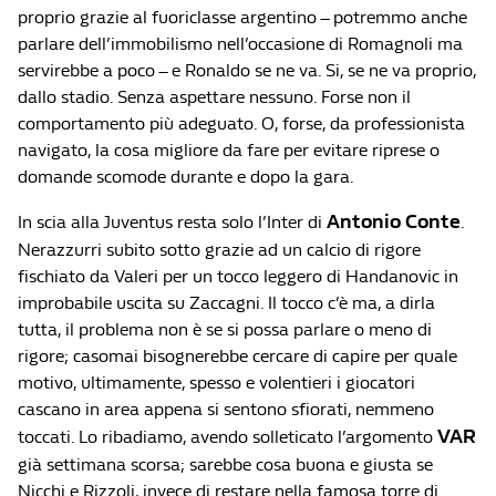
proprio grazie al fuoriclasse argentino – potremmo anche
parlare dell’immobilismo nell’occasione di Romagnoli ma
servirebbe a poco – e Ronaldo se ne va. Si, se ne va proprio,
dallo stadio. Senza aspettare nessuno. Forse non il
comportamento più adeguato. O, forse, da professionista
navigato, la cosa migliore da fare per evitare riprese o
domande scomode durante e dopo la gara.
Antonio Conte
In scia alla Juventus resta solo l’Inter di
.
Nerazzurri subito sotto grazie ad un calcio di rigore
fischiato da Valeri per un tocco leggero di Handanovic in
improbabile uscita su Zaccagni. Il tocco c’è ma, a dirla
tutta, il problema non è se si possa parlare o meno di
rigore; casomai bisognerebbe cercare di capire per quale
motivo, ultimamente, spesso e volentieri i giocatori
cascano in area appena si sentono sfiorati, nemmeno
VAR
toccati. Lo ribadiamo, avendo solleticato l’argomento
già settimana scorsa; sarebbe cosa buona e giusta se
Nicchi e Rizzoli, invece di restare nella famosa torre di