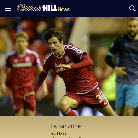
La canzone
senza