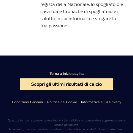
regista della Nazionale, lo spogliatoio è
casa tua e Cronache di spogliatoio è il
salotto in cui informarti e sfogare la
tua passione.
Torna a inizio pagina
Scopri gli ultimi risultati di calcio
Condizioni Generali
Politica dei Cookie
Informativa sulla Privacy
Questo sito non rappresenta una testata giornalistica in quanto viene aggiornato senza
alcuna periodicità.
Accedendo, usando o navigando sul nostro sito stai accettando l’utilizzo di determinati