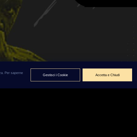
enza. Per saperne
Gestisci i Cookie
Accetta e Chiudi
i più