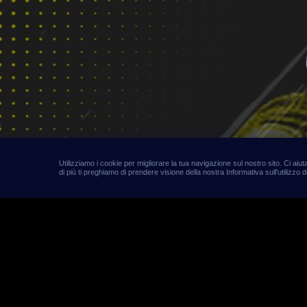
Utilizziamo i cookie per migliorare la tua navigazione sul nostro sito. Ci ai
di più ti preghiamo di prendere visione della nostra Informativa sull'utilizzo d
Calcio