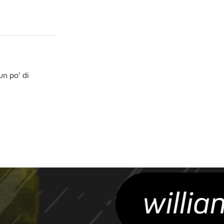
Lista di lettura
I 5 momenti che hanno reso Juventus-Inter il
Derby d'Italia
Chiamarsi Bomber
Calciomercato, i 10 trasferimenti più costosi di
un po' di
sempre
Chiamarsi Bomber
Serie A, spending review per tutti i club: spese
bassissime come nel 2014. Roma ancora regina
del mercato
Chiamarsi Bomber
Le migliori statistiche di sempre sulla Serie A
Chiamarsi Bomber
Sponsor sulle maglie: ecco le squadre di serie A
che guadagnano di più
Chiamarsi Bomber