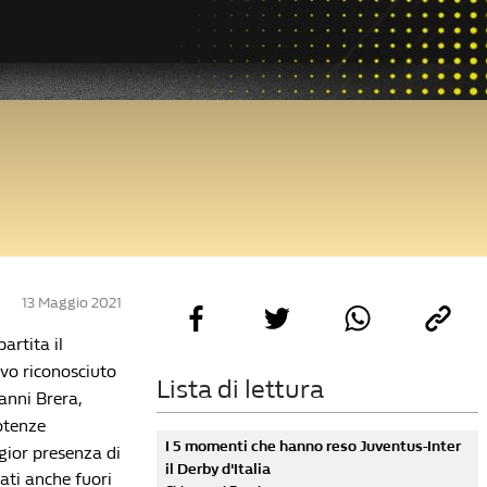
13 Maggio 2021
artita il
ivo riconosciuto
Lista di lettura
ianni Brera,
otenze
I 5 momenti che hanno reso Juventus-Inter
ggior presenza di
il Derby d'Italia
cati anche fuori