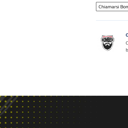
Chiamarsi Bo
C
b