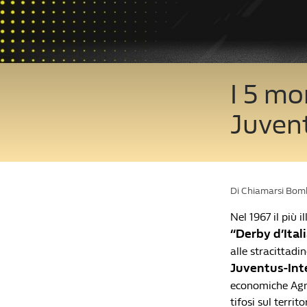
I 5 m
Juvent
Di Chiamarsi Bom
Nel 1967 il più i
“Derby d’Itali
alle stracittadin
Juventus-Int
economiche Agnel
tifosi sul terri