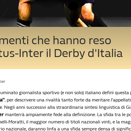
omenti che hanno reso
us-Inter il Derby d'Italia
ber
lluminato giornalista sportivo (e non solo) italiano definì questa p
a”
, per descrivere una rivalità tanto forte da meritare l’appellat
e. Negli anni successivi alla straordinaria sintesi linguistica di G
er
manterrà ampiamente fede alla definizione. La sfida tra le p
li-Moratti, il maggior numero di titoli nazionali vinti, e la ma
torio nazionale, daranno linfa a una sfida sempre densa di signifi