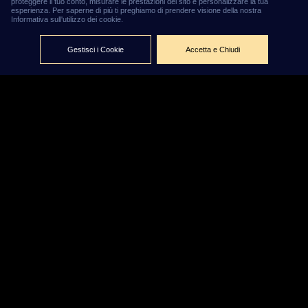
proteggere il tuo conto, misurare le prestazioni del sito e personalizzare la tua
esperienza. Per saperne di più ti preghiamo di prendere visione della nostra
Informativa sull'utilizzo dei cookie.
Gestisci i Cookie
Accetta e Chiudi
Calciomercato,
i 10
trasferimenti
più costosi di
sempre
Di Chiamarsi Bomber
Aggiornato: 27 Agosto 2021
Real
PSG
Il surreale dialogo tra
e
per i 160 milioni (già
Kylian
saliti nelle ultime ore a 180) messi sul piatto per
Mbappé
sta facendo discutere, ma negli ultimi anni si
sono raggiunte vette persino più alte. L’escalation del
primato per l’acquisto più caro della storia del calcio ha