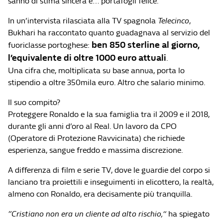
sanno di stima sincera e… portafogli felice.
In un’intervista rilasciata alla TV spagnola
Telecinco
,
Bukhari ha raccontato quanto guadagnava al servizio del
ben 850 sterline al giorno,
fuoriclasse portoghese:
l’equivalente di oltre 1000 euro attuali
.
Una cifra che, moltiplicata su base annua, porta lo
stipendio a oltre 350mila euro. Altro che salario minimo.
Il suo compito?
Proteggere Ronaldo e la sua famiglia tra il 2009 e il 2018,
durante gli anni d’oro al Real. Un lavoro da CPO
(Operatore di Protezione Ravvicinata) che richiede
esperienza, sangue freddo e massima discrezione.
A differenza di film e serie TV, dove le guardie del corpo si
lanciano tra proiettili e inseguimenti in elicottero, la realtà,
almeno con Ronaldo, era decisamente più tranquilla.
“Cristiano non era un cliente ad alto rischio,”
ha spiegato