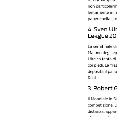
non particolarme
lentamente in r
papere nella st
4. Sven U
League 20
La semifinale d
Ma uno degli ep
Ulreich tenta di
coi piedi. La fr
deposita il pall
Real.
3. Robert 
Il Mondiale in S
competizione. Du
distanza, appar