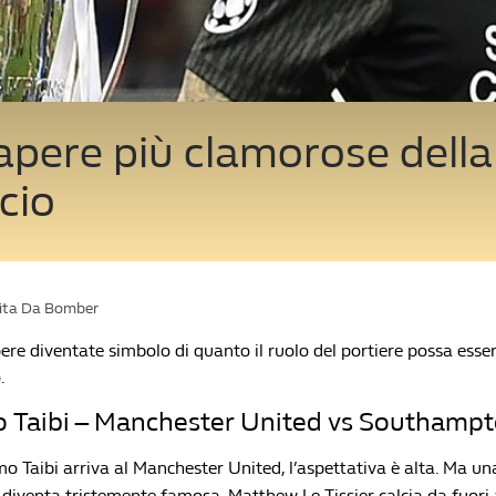
apere più clamorose della
lcio
Vita Da Bomber
re diventate simbolo di quanto il ruolo del portiere possa esser
.
o Taibi – Manchester United vs Southampt
Taibi arriva al Manchester United, l’aspettativa è alta. Ma un
diventa tristemente famosa. Matthew Le Tissier calcia da fuori 