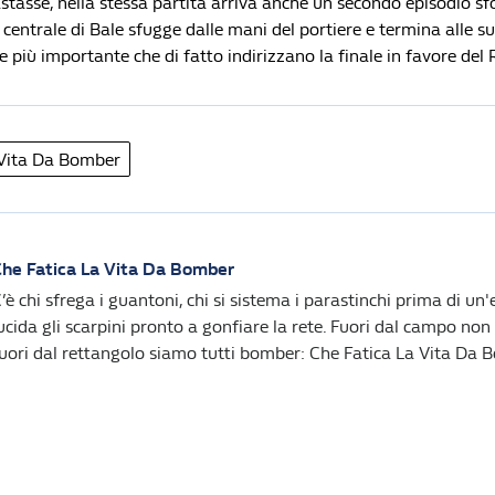
tasse, nella stessa partita arriva anche un secondo episodio sf
centrale di Bale sfugge dalle mani del portiere e termina alle su
te più importante che di fatto indirizzano la finale in favore del 
 Vita Da Bomber
he Fatica La Vita Da Bomber
’è chi sfrega i guantoni, chi si sistema i parastinchi prima di un'e
ucida gli scarpini pronto a gonfiare la rete. Fuori dal campo non 
uori dal rettangolo siamo tutti bomber: Che Fatica La Vita Da