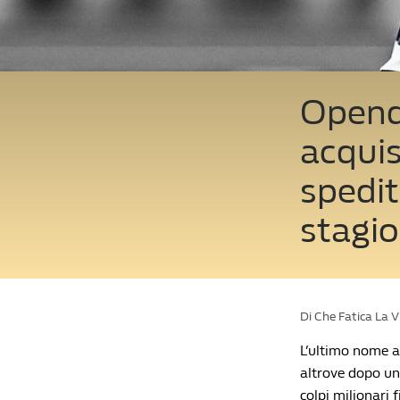
Openda
acquis
spedit
stagi
Di Che Fatica La 
L’ultimo nome ad
altrove dopo un
colpi milionari 