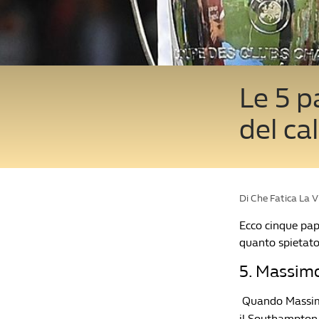
Le 5 p
del ca
Di Che Fatica La 
Ecco cinque pape
quanto spietato
5. Massim
Quando Massimo 
il Southampton 