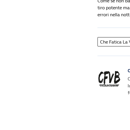
Come se non bas
tiro potente ma 
errori nella not
Che Fatica La
C
C
l
f