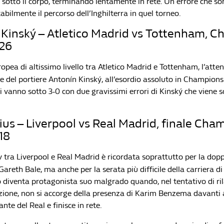
 sotto il corpo, terminando lentamente in rete. Un errore che so
abilmente il percorso dell’Inghilterra in quel torneo.
 Kinský – Atletico Madrid vs Tottenham, 
26
ropea di altissimo livello tra Atletico Madrid e Tottenham, l’atte
e del portiere Antonín Kinský, all’esordio assoluto in Champions
si vanno sotto 3-0 con due gravissimi errori di Kinský che viene 
arius – Liverpool vs Real Madrid, finale Ch
18
ev tra Liverpool e Real Madrid è ricordata soprattutto per la dop
Gareth Bale, ma anche per la serata più difficile della carriera di 
o diventa protagonista suo malgrado quando, nel tentativo di ri
zione, non si accorge della presenza di Karim Benzema davanti a 
ante del Real e finisce in rete.