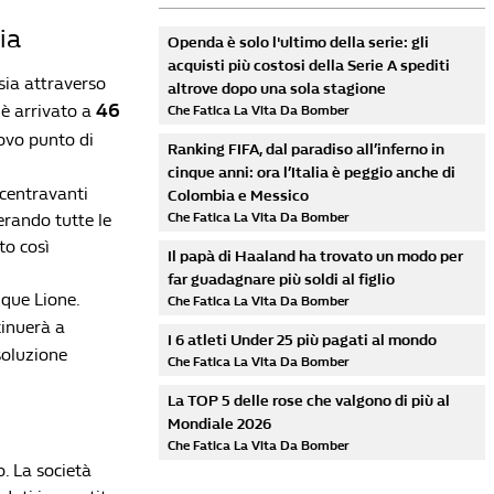
ia
Openda è solo l'ultimo della serie: gli
acquisti più costosi della Serie A spediti
sia attraverso
altrove dopo una sola stagione
46
 è arrivato a
Che Fatica La Vita Da Bomber
ovo punto di
Ranking FIFA, dal paradiso all’inferno in
cinque anni: ora l’Italia è peggio anche di
 centravanti
Colombia e Messico
erando tutte le
Che Fatica La Vita Da Bomber
to così
Il papà di Haaland ha trovato un modo per
far guadagnare più soldi al figlio
ique Lione.
Che Fatica La Vita Da Bomber
tinuerà a
I 6 atleti Under 25 più pagati al mondo
soluzione
Che Fatica La Vita Da Bomber
La TOP 5 delle rose che valgono di più al
Mondiale 2026
Che Fatica La Vita Da Bomber
. La società