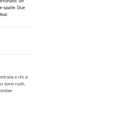
ortunato: un
e spalle. Due
Real.
ntrata e chi si
ci sono ruoli,
 Bomber