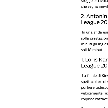
sfugge e scivola
che segna inevit
2. Antonín
League 20
In una sfida eu
sulla prestazion
minuti gli ingle
soli 18 minuti.
1. Loris K
League 20
La finale di Ki
spettacolare di 
portiere tedesc
velocemente l’a
colpisce l’attacc