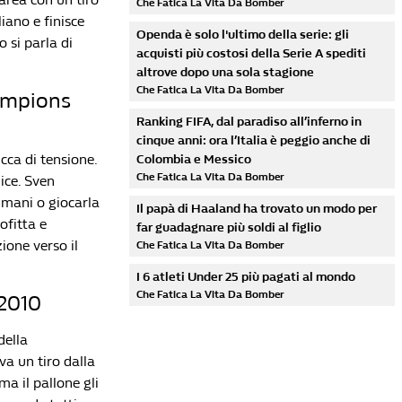
Che Fatica La Vita Da Bomber
iano e finisce
Openda è solo l'ultimo della serie: gli
 si parla di
acquisti più costosi della Serie A spediti
altrove dopo una sola stagione
Che Fatica La Vita Da Bomber
hampions
Ranking FIFA, dal paradiso all’inferno in
cinque anni: ora l’Italia è peggio anche di
ca di tensione.
Colombia e Messico
Che Fatica La Vita Da Bomber
ice. Sven
e mani o giocarla
Il papà di Haaland ha trovato un modo per
ofitta e
far guadagnare più soldi al figlio
ione verso il
Che Fatica La Vita Da Bomber
I 6 atleti Under 25 più pagati al mondo
Che Fatica La Vita Da Bomber
 2010
della
va un tiro dalla
a il pallone gli