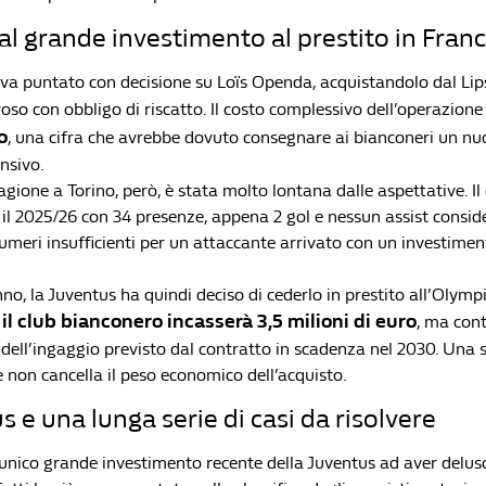
l grande investimento al prestito in Franc
va puntato con decisione su Loïs Openda, acquistandolo dal Lip
oso con obbligo di riscatto. Il costo complessivo dell’operazione
o
, una cifra che avrebbe dovuto consegnare ai bianconeri un nu
nsivo.
gione a Torino, però, è stata molto lontana dalle aspettative. Il
 il 2025/26 con 34 presenze, appena 2 gol e nessun assist consid
umeri insufficienti per un attaccante arrivato con un investimen
o, la Juventus ha quindi deciso di cederlo in prestito all’Olymp
il club bianconero incasserà 3,5 milioni di euro
e
, ma con
dell’ingaggio previsto dal contratto in scadenza nel 2030. Una 
non cancella il peso economico dell’acquisto.
s e una lunga serie di casi da risolvere
unico grande investimento recente della Juventus ad aver deluso