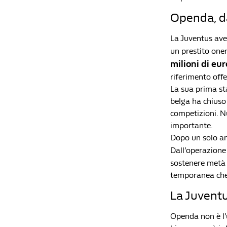
Openda, da
La Juventus ave
un prestito oner
milioni di eur
riferimento offe
La sua prima sta
belga ha chiuso
competizioni. N
importante.
Dopo un solo ann
Dall’operazion
sostenere metà 
temporanea che 
La Juventu
Openda non è l’