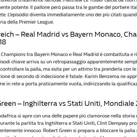
nte potente. Il pallone però passa tra le gambe del portiere ital
ete. L’episodio diventa immediatamente uno dei più citati quando
oria della Premier League.
lreich – Real Madrid vs Bayern Monaco, C
18
i Champions tra Bayern Monaco e Real Madrid è combattuta e ric
isodi chiave arriva su un retropassaggio apparentemente sempl
 controllare la palla, ma esita per un attimo tra prenderla con l
azione di secondo di indecisione è fatale: Karim Benzema ne appr
one in rete a porta praticamente vuota, indirizzando la qualificaz
Green – Inghilterra vs Stati Uniti, Mondiale
udafrica si apre con una delle papere più clamorose nella storia 
rante la partita tra Inghilterra e Stati Uniti, Clint Dempsey pro
entemente innocuo. Robert Green si prepara a bloccare la palla m