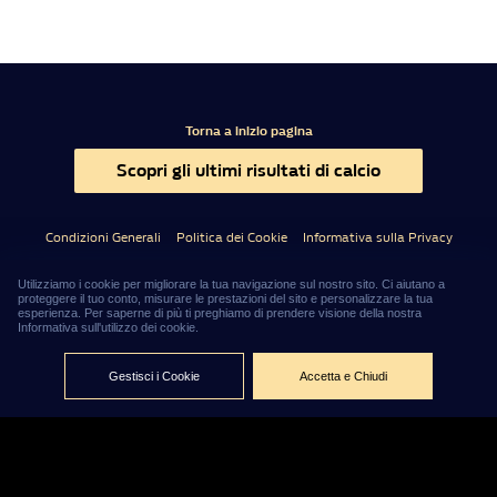
Torna a inizio pagina
Scopri gli ultimi risultati di calcio
Condizioni Generali
Politica dei Cookie
Informativa sulla Privacy
Utilizziamo i cookie per migliorare la tua navigazione sul nostro sito. Ci aiutano a
proteggere il tuo conto, misurare le prestazioni del sito e personalizzare la tua
Questo sito non rappresenta una testata giornalistica in quanto viene aggiornato senza
esperienza. Per saperne di più ti preghiamo di prendere visione della nostra
alcuna periodicità.
Informativa sull'utilizzo dei cookie.
Accedendo, usando o navigando sul nostro sito stai accettando l’utilizzo di determinati
cookie per migliorare la tua esperienza.
Admar Services (Malta) Limited non utilizza cookie che
interferiscono con la tua privacy, ma solo quelli che migliorano l’uso del nostro sito, ti
Gestisci i Cookie
Accetta e Chiudi
preghiamo di far riferimento alla sezione Termini e Privacy per maggiori informazioni su
come usiamo i cookie e come cancellarli nel caso lo desiderassi
.
Il sito
www.williamhillnews.it
è gestito da Admar Services (Malta) Limited, con sede legale a
Sliema (Malta), Level 7, Tagliaferro Business Centre, 14 High Street
.
.
04:47:05
©2026 – Admar Services (Malta) Limited