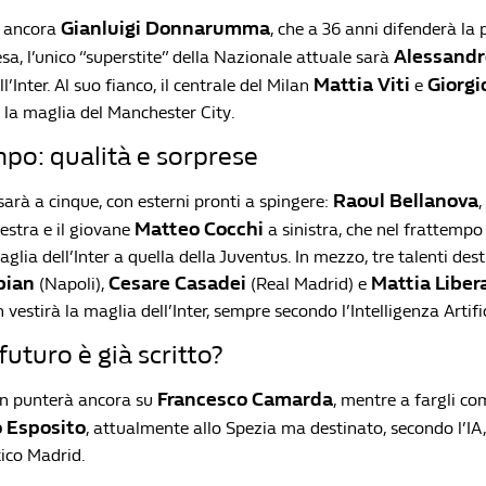
Gianluigi Donnarumma
rà ancora
, che a 36 anni difenderà la 
Alessandr
esa, l’unico “superstite” della Nazionale attuale sarà
Mattia Viti
Giorgi
’Inter. Al suo fianco, il centrale del Milan
e
 la maglia del Manchester City.
po: qualità e sorprese
Raoul Bellanova
arà a cinque, con esterni pronti a spingere:
,
Matteo Cocchi
destra e il giovane
a sinistra, che nel frattemp
glia dell’Inter a quella della Juventus. In mezzo, tre talenti desti
bian
Cesare Casadei
Mattia Libera
(Napoli),
(Real Madrid) e
 vestirà la maglia dell’Inter, sempre secondo l’Intelligenza Artific
 futuro è già scritto?
Francesco Camarda
lan punterà ancora su
, mentre a fargli co
o Esposito
, attualmente allo Spezia ma destinato, secondo l’IA, 
tico Madrid.