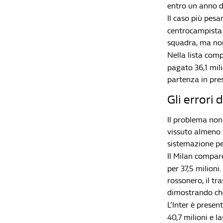
entro un anno da
Il caso più pesa
centrocampista 
squadra, ma non
Nella lista co
pagato 36,1 mili
partenza in pre
Gli errori 
Il problema non 
vissuto almeno 
sistemazione pe
Il Milan compare
per 37,5 milioni
rossonero, il tr
dimostrando che
L’Inter è prese
40,7 milioni e 