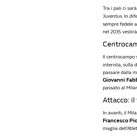
Tra i pali ci sa
Juventus. In dif
sempre fedele all
nel 2035 vestirà
Centrocam
Il centrocampo s
interista, sulla 
passare dalla ma
Giovanni Fab
passato al Milan
Attacco: il
In avanti, il Mi
Francesco Pi
maglia dell’Atle