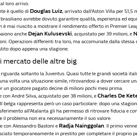
l loro arrivo.
Douglas Luiz
nte è quello di
, arrivato dall’Aston Villa per 51,5 m
brasiliano avrebbe dovuto garantire qualità, esperienza ed equil
 è mai riuscito a mostrare il rendimento offerto in Premier Lea
Dejan Kulusevski
N
mpaiono anche
, acquistato per 39 milioni, e
oni. Operazioni differenti tra loro, ma accomunate dalla stessa 
stito dopo appena una stagione.
di mercato delle altre big
riguarda soltanto la Juventus. Quasi tutte le grandi società ita
una volta una situazione simile, ritrovandosi a dover cercare u
r un giocatore pagato decine di milioni pochi mesi prima.
Charles De Ket
 con André Silva, acquistato per 38 milioni, e
. Il belga rappresenta però un caso particolare: dopo una stagio
asferimento all’Atalanta gli ha permesso di ritrovare fiducia e con
 il problema non era necessariamente il suo valore.
Radja Nainggolan
nte con Alessandro Bastoni e
. Il primo venn
lasciato temporaneamente in prestito per completare il proprio p