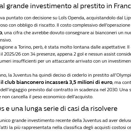
l grande investimento al prestito in Franc
va puntato con decisione su Loïs Openda, acquistandolo dal Lip
oso con obbligo di riscatto. Il costo complessivo dell’operazione
o
, una cifra che avrebbe dovuto consegnare ai bianconeri un nu
nsivo.
gione a Torino, però, è stata molto lontana dalle aspettative. Il
 il 2025/26 con 34 presenze, appena 2 gol e nessun assist consid
umeri insufficienti per un attaccante arrivato con un investimen
o, la Juventus ha quindi deciso di cederlo in prestito all’Olymp
il club bianconero incasserà 3,5 milioni di euro
e
, ma con
dell’ingaggio previsto dal contratto in scadenza nel 2030. Una 
non cancella il peso economico dell’acquisto.
s e una lunga serie di casi da risolvere
unico grande investimento recente della Juventus ad aver deluso
atti la più rappresentata nella classifica degli acquisti costosi ce