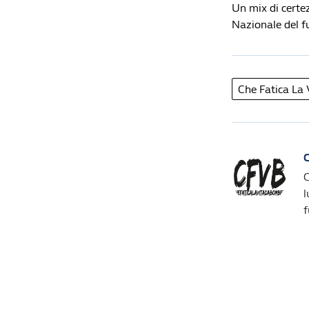
Un mix di certez
Nazionale del f
Che Fatica La
C
C
l
f