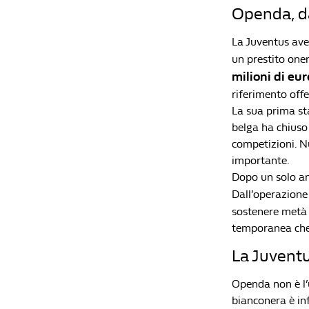
Openda, da
La Juventus ave
un prestito oner
milioni di eur
riferimento offe
La sua prima sta
belga ha chiuso
competizioni. N
importante.
Dopo un solo ann
Dall’operazion
sostenere metà 
temporanea che 
La Juventu
Openda non è l’
bianconera è inf