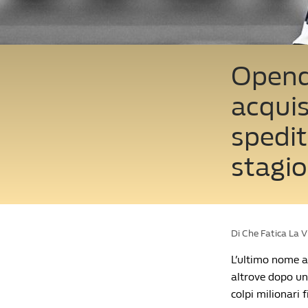
Openda
acquis
spedit
stagi
Di Che Fatica La 
L’ultimo nome ad
altrove dopo un
colpi milionari 