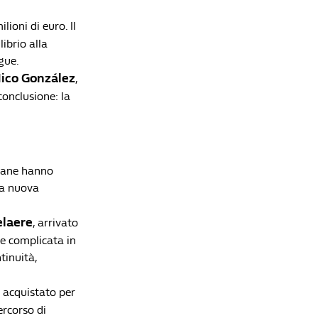
ilioni di euro. Il
Lista di lettura
ibrio alla
gue.
ico González
,
Openda è solo l'ultimo della serie: gli acquisti
conclusione: la
più costosi della Serie A spediti altrove dopo una
sola stagione
Che Fatica La Vita Da Bomber
Ranking FIFA, dal paradiso all’inferno in cinque
anni: ora l’Italia è peggio anche di Colombia e
liane hanno
Messico
na nuova
Che Fatica La Vita Da Bomber
Il papà di Haaland ha trovato un modo per far
elaere
, arrivato
guadagnare più soldi al figlio
ne complicata in
Che Fatica La Vita Da Bomber
tinuità,
I 6 atleti Under 25 più pagati al mondo
Che Fatica La Vita Da Bomber
e acquistato per
ercorso di
La TOP 5 delle rose che valgono di più al