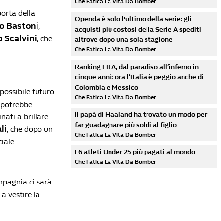
Che Fatica La Vita Da Bomber
porta della
Openda è solo l'ultimo della serie: gli
o Bastoni
,
acquisti più costosi della Serie A spediti
o Scalvini
, che
altrove dopo una sola stagione
Che Fatica La Vita Da Bomber
Ranking FIFA, dal paradiso all’inferno in
cinque anni: ora l’Italia è peggio anche di
Colombia e Messico
 possibile futuro
Che Fatica La Vita Da Bomber
o potrebbe
Il papà di Haaland ha trovato un modo per
nati a brillare:
far guadagnare più soldi al figlio
li
, che dopo un
Che Fatica La Vita Da Bomber
iale.
I 6 atleti Under 25 più pagati al mondo
Che Fatica La Vita Da Bomber
mpagnia ci sarà
a vestire la