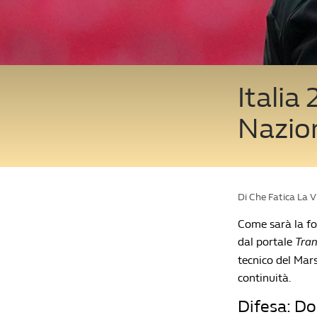
Italia
Nazion
Di Che Fatica La 
Come sarà la for
dal portale
Tra
tecnico del Mars
continuità.
Difesa: D