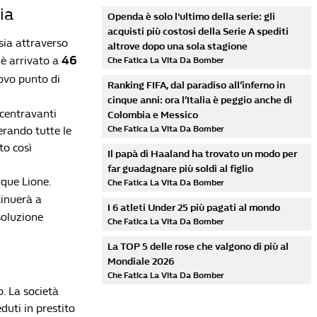
ia
Openda è solo l'ultimo della serie: gli
acquisti più costosi della Serie A spediti
sia attraverso
altrove dopo una sola stagione
46
 è arrivato a
Che Fatica La Vita Da Bomber
ovo punto di
Ranking FIFA, dal paradiso all’inferno in
cinque anni: ora l’Italia è peggio anche di
 centravanti
Colombia e Messico
erando tutte le
Che Fatica La Vita Da Bomber
to così
Il papà di Haaland ha trovato un modo per
far guadagnare più soldi al figlio
ique Lione.
Che Fatica La Vita Da Bomber
tinuerà a
I 6 atleti Under 25 più pagati al mondo
soluzione
Che Fatica La Vita Da Bomber
La TOP 5 delle rose che valgono di più al
Mondiale 2026
Che Fatica La Vita Da Bomber
. La società
duti in prestito