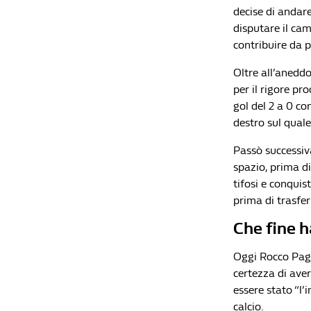
decise di andare
disputare il ca
contribuire da p
Oltre all’aneddo
per il rigore pr
gol del 2 a 0 c
destro sul quale
Passò successiv
spazio, prima d
tifosi e conquis
prima di trasferi
Che fine 
Oggi Rocco Paga
certezza di ave
essere stato “l’
calcio.