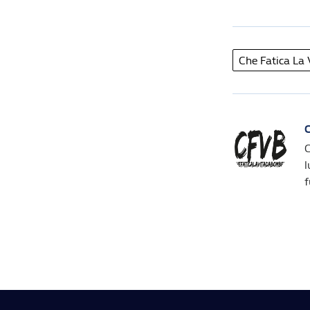
Che Fatica La
C
C
l
f