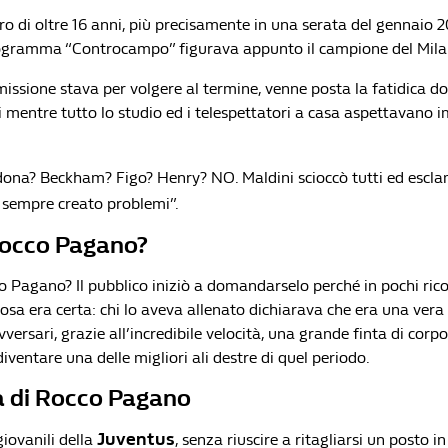
ro di oltre 16 anni, più precisamente in una serata del gennaio 
programma “Controcampo” figurava appunto il campione del Mila
issione stava per volgere al termine, venne posta la fatidica 
i mentre tutto lo studio ed i telespettatori a casa aspettavano i
na? Beckham? Figo? Henry? NO. Maldini scioccò tutti ed escla
a sempre creato problemi”.
Rocco Pagano?
o Pagano? Il pubblico iniziò a domandarselo perché in pochi ric
sa era certa: chi lo aveva allenato dichiarava che era una vera 
vversari, grazie all’incredibile velocità, una grande finta di corpo
diventare una delle migliori ali destre di quel periodo.
ra di Rocco Pagano
Juventus
giovanili della
, senza riuscire a ritagliarsi un posto 