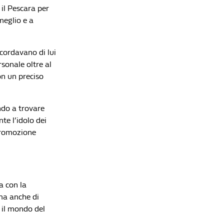
Lista di lettura
 il Pescara per
meglio e a
Il calciatore che mise più di tutti in difficoltà
Paolo Maldini
Che Fatica La Vita Da Bomber
icordavano di lui
rsonale oltre al
Openda è solo l'ultimo della serie: gli acquisti
on un preciso
più costosi della Serie A spediti altrove dopo una
sola stagione
Che Fatica La Vita Da Bomber
ndo a trovare
Ranking FIFA, dal paradiso all’inferno in cinque
te l’idolo dei
anni: ora l’Italia è peggio anche di Colombia e
 promozione
Messico
Che Fatica La Vita Da Bomber
Il papà di Haaland ha trovato un modo per far
guadagnare più soldi al figlio
Che Fatica La Vita Da Bomber
a con la
ma anche di
I 6 atleti Under 25 più pagati al mondo
o il mondo del
Che Fatica La Vita Da Bomber