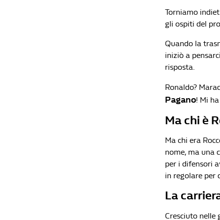
Torniamo indiet
gli ospiti del 
Quando la trasm
iniziò a pensarc
risposta.
Ronaldo? Marado
Pagano
! Mi h
Ma chi è 
Ma chi era Rocc
nome, ma una co
per i difensori a
in regolare per 
La carrie
Cresciuto nelle 