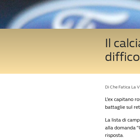
Il calc
diffic
Di Che Fatica La 
L’ex capitano r
battaglie sul re
La lista di camp
alla domanda “Ch
risposta.