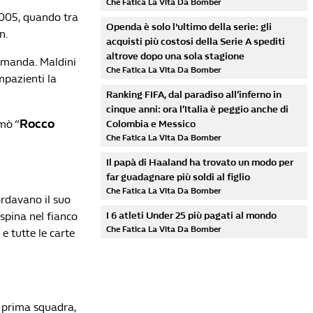
Che Fatica La Vita Da Bomber
2005, quando tra
Openda è solo l'ultimo della serie: gli
n.
acquisti più costosi della Serie A spediti
altrove dopo una sola stagione
domanda. Maldini
Che Fatica La Vita Da Bomber
mpazienti la
Ranking FIFA, dal paradiso all’inferno in
cinque anni: ora l’Italia è peggio anche di
Rocco
mò “
Colombia e Messico
Che Fatica La Vita Da Bomber
Il papà di Haaland ha trovato un modo per
far guadagnare più soldi al figlio
Che Fatica La Vita Da Bomber
ordavano il suo
spina nel fianco
I 6 atleti Under 25 più pagati al mondo
Che Fatica La Vita Da Bomber
 e tutte le carte
in prima squadra,