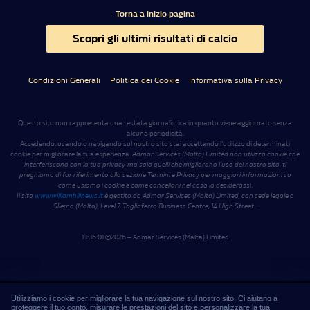
Torna a inizio pagina
Scopri gli ultimi risultati di calcio
Condizioni Generali
Politica dei Cookie
Informativa sulla Privacy
Questo sito non rappresenta una testata giornalistica in quanto viene aggiornato senza
alcuna periodicità.
Accedendo, usando o navigando sul nostro sito stai accettando l’utilizzo di determinati
cookie per migliorare la tua esperienza.
Admar Services (Malta) Limited non utilizza cookie che
interferiscono con la tua privacy, ma solo quelli che migliorano l’uso del nostro sito, ti
preghiamo di far riferimento alla sezione Termini e Privacy per maggiori informazioni su
come usiamo i cookie e come cancellarli nel caso lo desiderassi
.
Il sito
www.williamhillnews.it
è gestito da Admar Services (Malta) Limited, con sede legale a
Sliema (Malta), Level 7, Tagliaferro Business Centre, 14 High Street
.
.
13:36:01
©2026 – Admar Services (Malta) Limited
Utilizziamo i cookie per migliorare la tua navigazione sul nostro sito. Ci aiutano a
proteggere il tuo conto, misurare le prestazioni del sito e personalizzare la tua