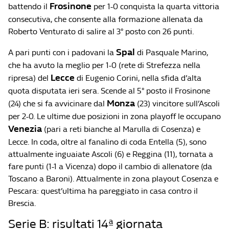
Frosinone
battendo il
per 1-0 conquista la quarta vittoria
consecutiva, che consente alla formazione allenata da
Roberto Venturato di salire al 3° posto con 26 punti.
Spal
A pari punti con i padovani la
di Pasquale Marino,
che ha avuto la meglio per 1-0 (rete di Strefezza nella
Lecce
ripresa) del
di Eugenio Corini, nella sfida d’alta
quota disputata ieri sera. Scende al 5° posto il Frosinone
Monza
(24) che si fa avvicinare dal
(23) vincitore sull’Ascoli
per 2-0. Le ultime due posizioni in zona playoff le occupano
Venezia
(pari a reti bianche al Marulla di Cosenza) e
Lecce. In coda, oltre al fanalino di coda Entella (5), sono
attualmente inguaiate Ascoli (6) e Reggina (11), tornata a
fare punti (1-1 a Vicenza) dopo il cambio di allenatore (da
Toscano a Baroni). Attualmente in zona playout Cosenza e
Pescara: quest’ultima ha pareggiato in casa contro il
Brescia.
Serie B: risultati 14ª giornata