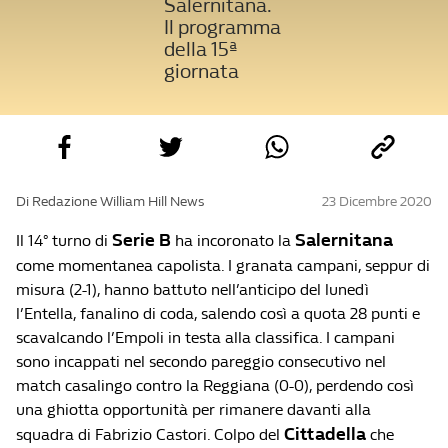
Salernitana.
Il programma
della 15ª
giornata
Di Redazione William Hill News
23 Dicembre 2020
Serie B
Salernitana
Il 14° turno di
ha incoronato la
come momentanea capolista. I granata campani, seppur di
misura (2-1), hanno battuto nell’anticipo del lunedì
l’Entella, fanalino di coda, salendo così a quota 28 punti e
scavalcando l’Empoli in testa alla classifica. I campani
sono incappati nel secondo pareggio consecutivo nel
match casalingo contro la Reggiana (0-0), perdendo così
una ghiotta opportunità per rimanere davanti alla
Cittadella
squadra di Fabrizio Castori. Colpo del
che