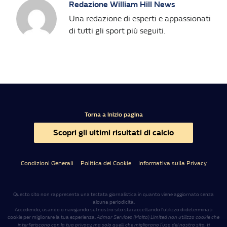
Redazione William Hill News
Una redazione di esperti e appassionati
di tutti gli sport più seguiti.
Torna a inizio pagina
Scopri gli ultimi risultati di calcio
Condizioni Generali
Politica dei Cookie
Informativa sulla Privacy
Questo sito non rappresenta una testata giornalistica in quanto viene aggiornato senza
alcuna periodicità.
Accedendo, usando o navigando sul nostro sito stai accettando l’utilizzo di determinati
cookie per migliorare la tua esperienza.
Admar Services (Malta) Limited non utilizza cookie che
interferiscono con la tua privacy, ma solo quelli che migliorano l’uso del nostro sito, ti