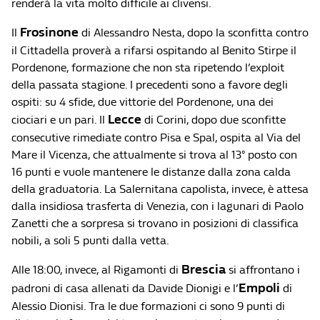
renderà la vita molto difficile ai clivensi.
Frosinone
Il
di Alessandro Nesta, dopo la sconfitta contro
il Cittadella proverà a rifarsi ospitando al Benito Stirpe il
Pordenone, formazione che non sta ripetendo l’exploit
della passata stagione. I precedenti sono a favore degli
ospiti: su 4 sfide, due vittorie del Pordenone, una dei
Lecce
ciociari e un pari. Il
di Corini, dopo due sconfitte
consecutive rimediate contro Pisa e Spal, ospita al Via del
Mare il Vicenza, che attualmente si trova al 13° posto con
16 punti e vuole mantenere le distanze dalla zona calda
della graduatoria. La Salernitana capolista, invece, è attesa
dalla insidiosa trasferta di Venezia, con i lagunari di Paolo
Zanetti che a sorpresa si trovano in posizioni di classifica
nobili, a soli 5 punti dalla vetta.
Brescia
Alle 18:00, invece, al Rigamonti di
si affrontano i
Empoli
padroni di casa allenati da Davide Dionigi e l’
di
Alessio Dionisi. Tra le due formazioni ci sono 9 punti di