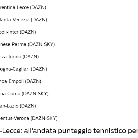
orentina-Lecce (DAZN)
alanta-Venezia (DAZN)
poli-Inter (DAZN)
dinese-Parma (DAZN-SKY)
nza-Torino (DAZN)
logna-Cagliari (DAZN)
enoa-Empoli (DAZN)
Roma-Como (DAZN-SKY)
lan-Lazio (DAZN)
uventus-Verona (DAZN-SKY)
-Lecce: all’andata punteggio tennistico per