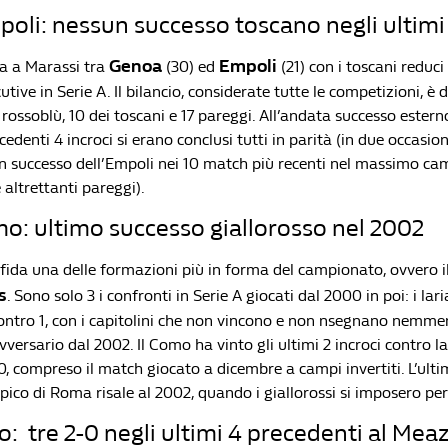
li: nessun successo toscano negli ultimi 
Genoa
Empoli
za a Marassi tra
(30) ed
(21) con i toscani reduci
utive in Serie A. Il bilancio, considerate tutte le competizioni, è 
e rossoblù, 10 dei toscani e 17 pareggi. All’andata successo esterno
edenti 4 incroci si erano conclusi tutti in parità (in due occasioni
n successo dell’Empoli nei 10 match più recenti nel massimo ca
 altrettanti pareggi).
: ultimo successo giallorosso nel 2002
fida una delle formazioni più in forma del campionato, ovvero i
s
. Sono solo 3 i confronti in Serie A giocati dal 2000 in poi: i lar
contro 1, con i capitolini che non vincono e non nsegnano nemme
versario dal 2002. Il Como ha vinto gli ultimi 2 incroci contro 
0, compreso il match giocato a dicembre a campi invertiti. L’ult
pico di Roma risale al 2002, quando i giallorossi si imposero per 
o: tre 2-0 negli ultimi 4 precedenti al Mea