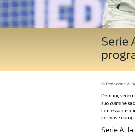
Serie 
progr
Di Redazione Will
Domani, venerdì 
suo culmine saba
Interessante anc
in chiave europ
Serie A, l