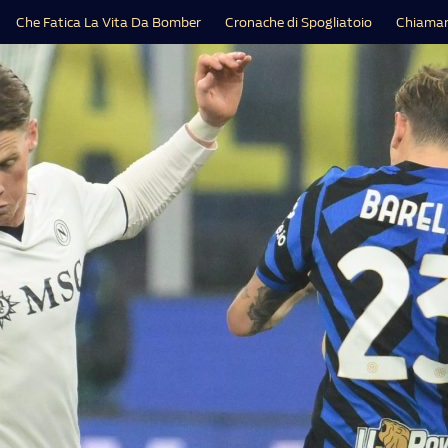
Che Fatica La Vita Da Bomber
Cronache di Spogliatoio
Chiamar