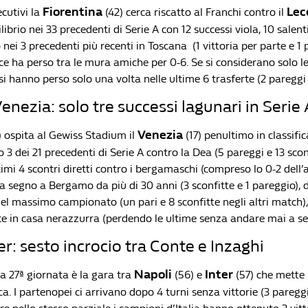
Fiorentina
Lec
cutivi la
(42) cerca riscatto al Franchi contro il
ibrio nei 33 precedenti di Serie A con 12 successi viola, 10 salenti
o nei 3 precedenti più recenti in Toscana (1 vittoria per parte e 1 
cce ha perso tra le mura amiche per 0-6. Se si considerano solo l
esi hanno perso solo una volta nelle ultime 6 trasferte (2 pareggi e
enezia: solo tre successi lagunari in Serie 
Venezia
 ospita al Gewiss Stadium il
(17) penultimo in classific
 3 dei 21 precedenti di Serie A contro la Dea (5 pareggi e 13 sco
imi 4 scontri diretti contro i bergamaschi (compreso lo 0-2 dell’a
a segno a Bergamo da più di 30 anni (3 sconfitte e 1 pareggio), 
nel massimo campionato (un pari e 8 sconfitte negli altri match)
rte in casa nerazzurra (perdendo le ultime senza andare mai a se
er: sesto incrocio tra Conte e Inzaghi
Napoli
Inter
la 27ª giornata è la gara tra
(56) e
(57) che mette i
ica. I partenopei ci arrivano dopo 4 turni senza vittorie (3 paregg