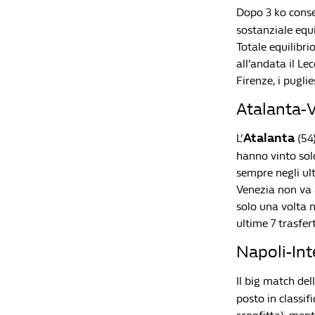
Dopo 3 ko conse
sostanziale equil
Totale equilibri
all’andata il Le
Firenze, i pugli
Atalanta-V
Atalanta
L’
(54)
hanno vinto solo
sempre negli ult
Venezia non va 
solo una volta 
ultime 7 trasfe
Napoli-Int
Il big match del
posto in classif