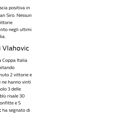
scia positiva in
San Siro. Nessun
ittorie
into negli ultimi
ia.
i Vlahovic
a Coppa Italia
pitando
nuto 2 vittorie e
e ne hanno vinti
solo 3 delle
blù risale 30
onfitte e 5
c
ha segnato di