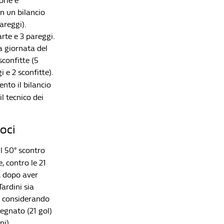
orie e
dell'Al-Hilal di Inzaghi. E il volo per Ciampino
on un bilancio
viene annullato
Redazione William Hill News
areggi).
rte e 3 pareggi.
Calciomercato, il punto sulle big: a Milanello
ma giornata del
parte l'era Amorim, Inter e Juve accelerano
sconfitte (5
Redazione William Hill News
 e 2 sconfitte).
ento il bilancio
il tecnico dei
roci
l 50° scontro
, contro le 21
i, dopo aver
ardini sia
ne considerando
segnato (21 gol)
ni).