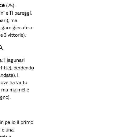
ce
(25):
ni e 11 pareggi.
pari), ma
Lista di lettura
e gare giocate a
 3 vittorie).
Serie A 2024-2025, 27ª giornata: programma,
A
numeri e curiosità
Redazione William Hill News
a: i lagunari
Openda è solo l'ultimo della serie: gli acquisti
nfitte), perdendo
più costosi della Serie A spediti altrove dopo una
ndata). Il
sola stagione
dove ha vinto
Che Fatica La Vita Da Bomber
, ma mai nelle
Serie A, la guida alle amichevoli estive delle big:
gno).
nel weekend i primi veri test per Inter, Milan e
Juventus
Redazione William Hill News
n palio il primo
Calciomercato, la telenovela Summerville: la
i e una
Roma vede il traguardo, poi il blitz da 80 milioni