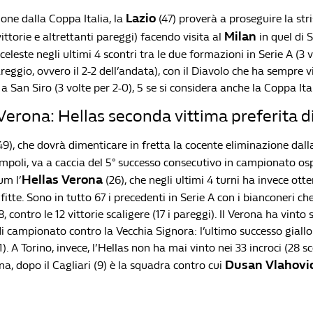
Lazio
one dalla Coppa Italia, la
(47) proverà a proseguire la stri
Milan
ttorie e altrettanti pareggi) facendo visita al
in quel di 
eleste negli ultimi 4 scontri tra le due formazioni in Serie A (3 v
reggio, ovvero il 2-2 dell’andata), con il Diavolo che ha sempre v
a San Siro (3 volte per 2-0), 5 se si considera anche la Coppa Ital
erona: Hellas seconda vittima preferita d
49), che dovrà dimenticare in fretta la cocente eliminazione dall
mpoli, va a caccia del 5° successo consecutivo in campionato os
Hellas Verona
um l’
(26), che negli ultimi 4 turni ha invece otte
fitte. Sono in tutto 67 i precedenti in Serie A con i bianconeri ch
, contro le 12 vittorie scaligere (17 i pareggi). Il Verona ha vinto 
i campionato contro la Vecchia Signora: l’ultimo successo giallo
). A Torino, invece, l’Hellas non ha mai vinto nei 33 incroci (28 sc
Dusan Vlahovi
ona, dopo il Cagliari (9) è la squadra contro cui