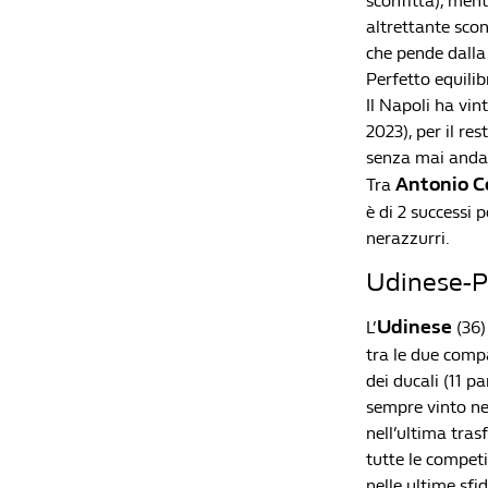
sconfitta), ment
altrettante scon
che pende dalla 
Perfetto equilib
Il Napoli ha vin
2023), per il re
senza mai andare
Antonio C
Tra
è di 2 successi p
nerazzurri.
Udinese-Pa
Udinese
L’
(36)
tra le due compa
dei ducali (11 p
sempre vinto nei
nell’ultima tras
tutte le competi
nelle ultime sfid