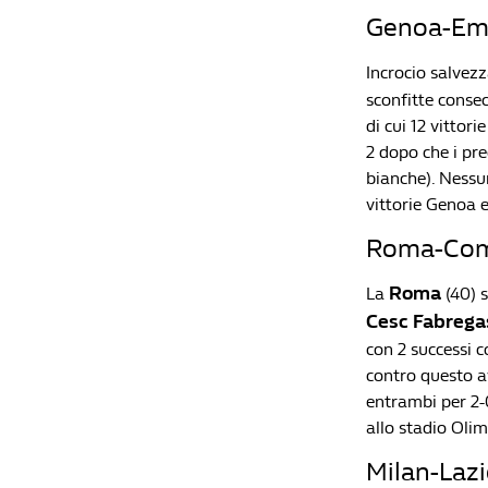
Genoa-Empo
Incrocio salvez
sconfitte consec
di cui 12 vittori
2 dopo che i prec
bianche). Nessu
vittorie Genoa e
Roma-Como
Roma
La
(40) s
Cesc Fabrega
con 2 successi 
contro questo av
entrambi per 2-
allo stadio Olim
Milan-Lazi