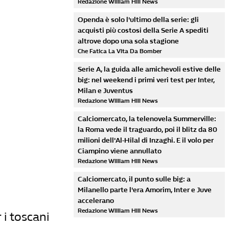
Redazione William Hill News
Openda è solo l'ultimo della serie: gli
acquisti più costosi della Serie A spediti
altrove dopo una sola stagione
Che Fatica La Vita Da Bomber
Serie A, la guida alle amichevoli estive delle
big: nel weekend i primi veri test per Inter,
Milan e Juventus
Redazione William Hill News
Calciomercato, la telenovela Summerville:
la Roma vede il traguardo, poi il blitz da 80
milioni dell'Al-Hilal di Inzaghi. E il volo per
Ciampino viene annullato
Redazione William Hill News
Calciomercato, il punto sulle big: a
Milanello parte l'era Amorim, Inter e Juve
accelerano
Redazione William Hill News
 i toscani