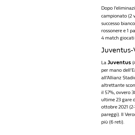
Dopo l’eliminazi
campionato (2 vi
successo biancoc
rossonere e 1 pa
4 match giocati 
Juventus-V
Juventus
La
(
per mano dell’E
all’Allianz Stadi
altrettante scon
il 57%, ovvero 38
ultime 23 gare d
ottobre 2021 (2-1
pareggi). Il Ver
più (6 reti).