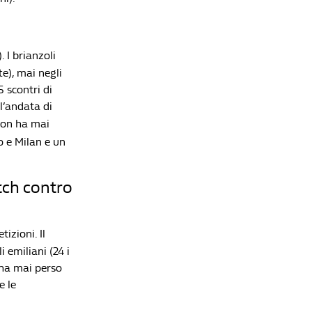
. I brianzoli
e), mai negli
 scontri di
l’andata di
on ha mai
io e Milan e un
tch contro
izioni. Il
i emiliani (24 i
 ha mai perso
e le