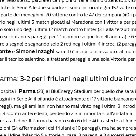
re nello stesso parziale i campioni d’Italia hanno ottenuto 2 vitt
fitte. In Serie A le due squadre si sono incrociate già 157 volte c
parte dei meneghini: 70 vittorie contro le 47 dei campani (40 i p
rio negli ultimi 5 match giocati al Maradona con 1 vittoria per pa
to solo uno degli ultimi 12 match contro l’Inter (3-1 alla terzulti
sto si contano 5 pareggi per 1-1 (compreso quello dell’andata) e 6 
 a segno) e segnando solo 2 reti negli ultimi 4 incroci (2 pareggi
onte
Simone Inzaghi
e
sarà il 6° incrocio in assoluto: al mom
er il tecnico salentino, altrettanti pareggi e una sola vittoria per 
rma: 3-2 per i friulani negli ultimi due inc
Parma
 ospita il
(23) al BluEnergy Stadium per quello che sarà i
gini in Serie A: il bilancio è attualmente di 17 vittorie bianconere
areggi), ma gli emiliani non hanno mai vinto negli ultimi 3 incroc
 3 scontri antecedenti, perdendo 2-3 in rimonta si all’andata al T
ferta a Udine. Il Parma ha vinto solo 6 delle 40 trasferte a Udi
zioni (24 affermazioni dei friulani e 10 pareggi), ma ha sempre 
e a Udine (bilancio 5 vittorie di casa, 3 pareggi e 3 successi ester