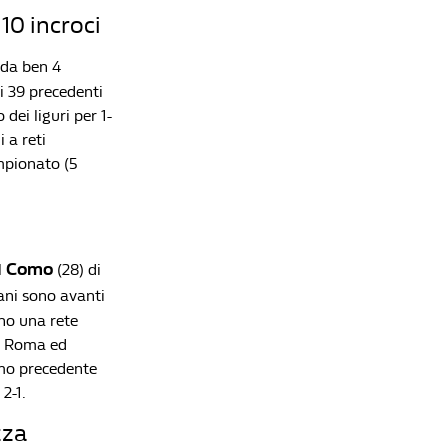
10 incroci
 da ben 4
di 39 precedenti
 dei liguri per 1-
 a reti
mpionato (5
Como
l
(28) di
iani sono avanti
no una rete
la Roma ed
imo precedente
2-1.
zza