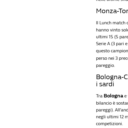
Monza-Tori
Il Lunch match 
hanno vinto solo
ultimi 15 (5 par
Serie A (3 pari 
questo campionat
perso nei 3 pre
pareggio.
Bologna-Ca
i sardi
Bologna
Tra
e
bilancio è sosta
pareggi). All’an
negli ultimi 12 m
competizioni.