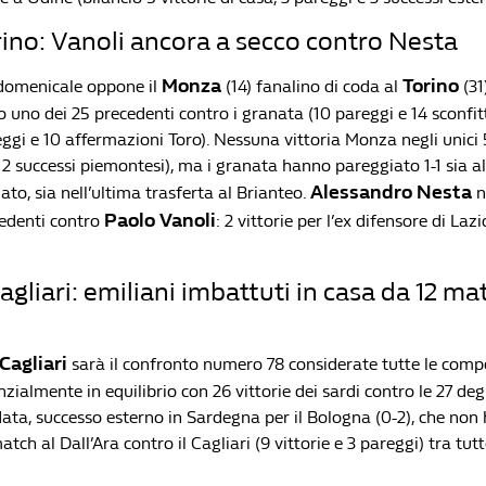
no: Vanoli ancora a secco contro Nesta
Monza
Torino
domenicale oppone il
(14) fanalino di coda al
(31)
 uno dei 25 precedenti contro i granata (10 pareggi e 14 sconfitt
eggi e 10 affermazioni Toro). Nessuna vittoria Monza negli unici 5
e 2 successi piemontesi), ma i granata hanno pareggiato 1-1 sia al
Alessandro Nesta
o, sia nell’ultima trasferta al Brianteo.
n
Paolo Vanoli
cedenti contro
: 2 vittorie per l’ex difensore di Laz
gliari: emiliani imbattuti in casa da 12 ma
Cagliari
sarà il confronto numero 78 considerate tutte le compet
nzialmente in equilibrio con 26 vittorie dei sardi contro le 27 degl
data, successo esterno in Sardegna per il Bologna (0-2), che non
atch al Dall’Ara contro il Cagliari (9 vittorie e 3 pareggi) tra tutt