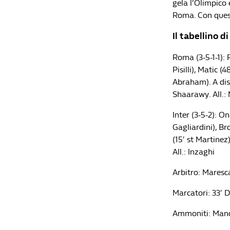
gela l’Olimpico 
Roma. Con questo
Il tabellino d
Roma (3-5-1-1): 
Pisilli), Matic (
Abraham). A disp
Shaarawy. All.:
Inter (3-5-2): O
Gagliardini), Br
(15′ st Martinez
All.: Inzaghi
Arbitro: Maresc
Marcatori: 33′ D
Ammoniti: Mancin