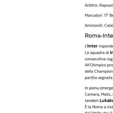
Arbitro: Rapua
Marcatori: 17′ 
Ammoniti: Calab
Roma-Inter
Inter
L’
risponde
I
La squadra di
consecutiva rag
All’Olimpico pro
della Champion
partita segnata d
In piena emerge
Camara, Matic, e
Lukak
tandem
È la Roma a iniz
dal limite, ma i