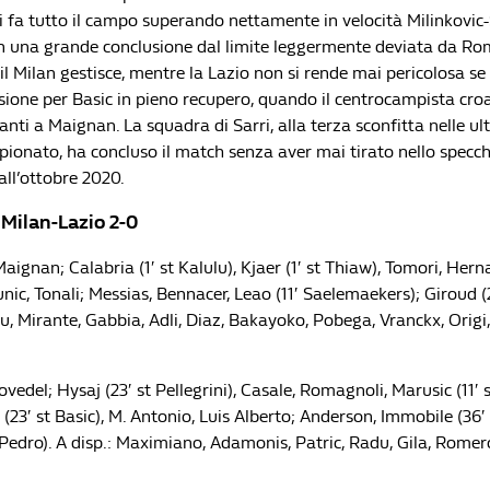
si fa tutto il campo superando nettamente in velocità Milinkovi
n una grande conclusione dal limite leggermente deviata da Ro
l Milan gestisce, mentre la Lazio non si rende mai pericolosa s
sione per Basic in pieno recupero, quando il centrocampista croa
ti a Maignan. La squadra di Sarri, alla terza sconfitta nelle ul
pionato, ha concluso il match senza aver mai tirato nello specch
ll’ottobre 2020.
i Milan-Lazio 2-0
 Maignan; Calabria (1′ st Kalulu), Kjaer (1′ st Thiaw), Tomori, Hern
unic, Tonali; Messias, Bennacer, Leao (11′ Saelemaekers); Giroud (2
u, Mirante, Gabbia, Adli, Diaz, Bakayoko, Pobega, Vranckx, Origi
ovedel; Hysaj (23′ st Pellegrini), Casale, Romagnoli, Marusic (11′ s
 (23′ st Basic), M. Antonio, Luis Alberto; Anderson, Immobile (36′ s
 Pedro). A disp.: Maximiano, Adamonis, Patric, Radu, Gila, Romero,