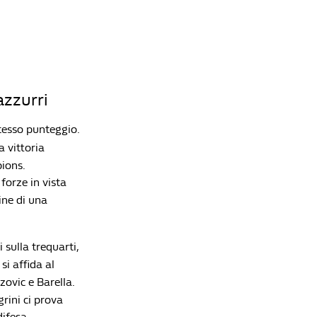
dell'Al-Hilal di Inzaghi. E il volo per Ciampino
viene annullato
Redazione William Hill News
Calciomercato, il punto sulle big: a Milanello
parte l'era Amorim, Inter e Juve accelerano
Redazione William Hill News
azzurri
tesso punteggio.
a vittoria
ions.
forze in vista
ine di una
i sulla trequarti,
si affida al
ovic e Barella.
grini ci prova
difesa