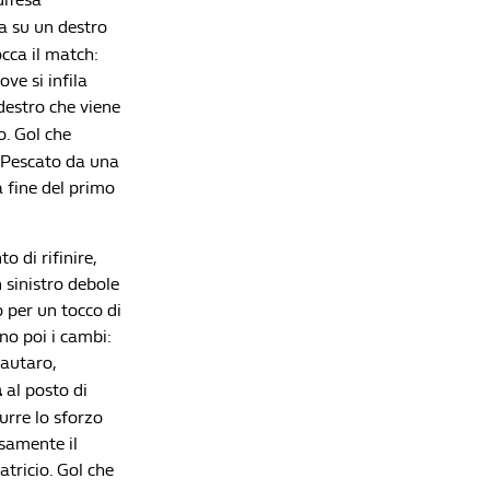
a su un destro
occa il match:
ve si infila
destro che viene
so. Gol che
e. Pescato da una
a fine del primo
 di rifinire,
n sinistro debole
o per un tocco di
no poi i cambi:
Lautaro,
a
al posto di
urre lo sforzo
samente il
tricio. Gol che