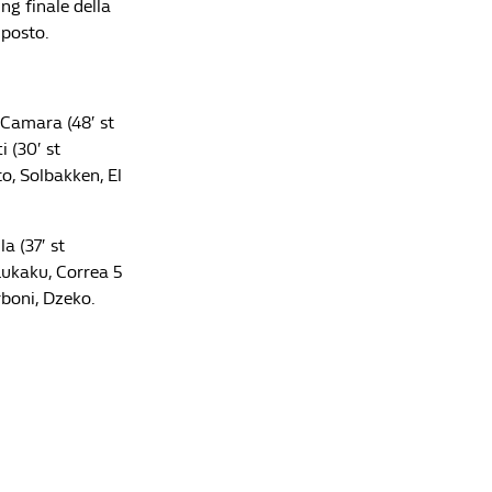
ng finale della
 posto.
, Camara (48′ st
i (30′ st
to, Solbakken, El
a (37′ st
 Lukaku, Correa 5
rboni, Dzeko.