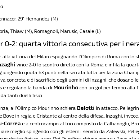
no
Bennacer, 29′ Hernandez (M)
ria, Thiaw (M), Romagnoli, Marusic, Casale (L)
 0-2: quarta vittoria consecutiva per i ner
 alla vittoria del Milan espugnando l’Olimpico di Roma con lo s
nzaghi
vince 2-0 lo scontro diretto con la Roma e infila la quart
giungendo quota 63 punti nella serrata lotta per la zona Champ
va concreta e di sacrificio degli uomini di Inzaghi, che dosano le 
Mourinho
s e regolano la banda di
con un gol per tempo alla f
a tanti duelli fisici.
Belotti
nza, all’Olimpico Mourinho schiera
in attacco, Pellegrin
 Bove in regia e Cristante al centro della difesa. Inzaghi, invece, 
u-Correa
e a centrocampo al trio composto da Calhanoglu, Broz
iare meglio spingendo con gli esterni: servito da Zalewski, Pelle
l suo destro finisce largo. Poi Dumfires chiude bene su Bove e la 