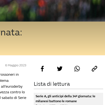
rnata:
6 Maggio 2023
rossoneri in
oblema
Lista di lettura
o all’euroderby
lvezza contro lo
Serie A, gli anticipi della 34ª giornata: le
l sabato di Serie
milanesi battono le romane