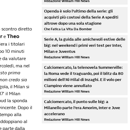
Redazione William Hill News
Openda è solo l'ultimo della serie: gli
acquisti più costosi della Serie A spediti
altrove dopo una sola stagione
o scontro diretto
Che Fatica La Vita Da Bomber
r
Theo
e
Serie A, la guida alle amichevoli estive delle
era i titolari
big: nel weekend i primi veri test per Inter,
po 10 minuti
Milan e Juventus
Redazione William Hill News
e da valutare
rcoledì, ma nel
Calciomercato, la telenovela Summerville:
isto prima
la Roma vede il traguardo, poi il blitz da 80
 non credo sia
milioni dell'Al-Hilal di Inzaghi. E il volo per
Ciampino viene annullato
la, il Milan si
Redazione William Hill News
7′ il Milan
roud la sponda
Calciomercato, il punto sulle big: a
incente. Dopo il
Milanello parte l'era Amorim, Inter e Juve
accelerano
 tempo alla
Redazione William Hill News
raddoppiano al
e parte dalla