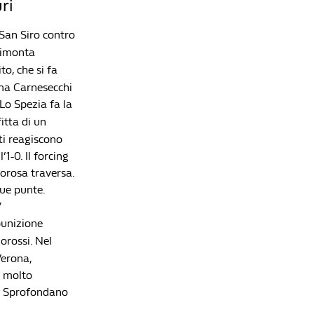
ri
 San Siro contro
rimonta
o, che si fa
 ma Carnesecchi
 Lo Spezia fa la
itta di un
tti reagiscono
1-0. Il forcing
orosa traversa.
due punte.
′
 punizione
orossi. Nel
Verona,
ò molto
e. Sprofondano