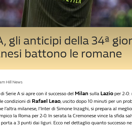
, gli anticipi della 34ª gio
anesi battono le romane
iam Hill News
Milan
Lazio
di Serie A si apre con il successo del
sulla
per 2-0: 
Rafael Leao
 le condizioni di
, uscito dopo 10 minuti per un pr
he l’altra milanese, l’Inter di Simone Inzaghi, si prepara al megli
impico la Roma per 2-0. In serata la Cremonese vince la sfida sa
i porta a 3 punti dai liguri. Ecco nel dettaglio quanto successo ne