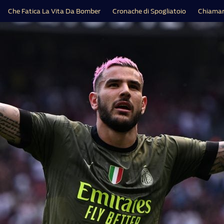
Che Fatica La Vita Da Bomber
Cronache di Spogliatoio
Chiamar