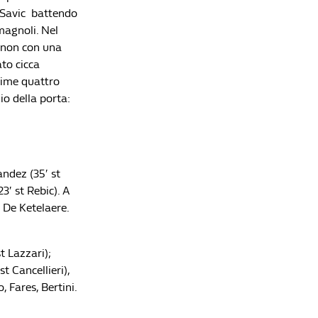
c-Savic battendo
magnoli. Nel
e non con una
Lista di lettura
to cicca
time quattro
io della porta:
Serie A, gli anticipi della 34ª giornata: le
milanesi battono le romane
Redazione William Hill News
Openda è solo l'ultimo della serie: gli acquisti
più costosi della Serie A spediti altrove dopo una
andez (35′ st
sola stagione
3′ st Rebic). A
Che Fatica La Vita Da Bomber
, De Ketelaere.
Serie A, la guida alle amichevoli estive delle big:
nel weekend i primi veri test per Inter, Milan e
Juventus
t Lazzari);
Redazione William Hill News
t Cancellieri),
 Fares, Bertini.
Calciomercato, la telenovela Summerville: la
Roma vede il traguardo, poi il blitz da 80 milioni