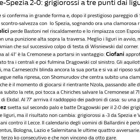
Spezia 2-0: grigiorossi a tre punti dai ligu
e
si conferma in grande forma e, dopo il prestigioso pareggio di
 lo scontro-salvezza con lo Spezia, sognando ora una clamorosa 
lici
perde Bastoni nel riscaldamento e lo rimpiazza ccon Esposit
n una punizione alta sopra la traversa. Meglio i liguri in avvio,
 Amian che sul successivo colpo di testa di Wisniewski dal corner.
Ciofani
ma al 41′ è la Cremonese a portarsi in vantaggio:
approf
to tra i centrali e poi fulmina Drągowski col sinistro. Gli aquilo
, ma Carnesecchi blinda ancora la sua porta e si va al riposo sull’
egue nella ripresa, con Shomurudov che centra subito una clam
che è il momento di giocarsi il rientrante Nzola, passando alle 
a subito la rete, poi tocca a Chiriches salvare la Cremonese al 71
 di Ekdal. Al 77′ arrriva il raddoppio dei padroni di casa: su una
ez
svetta sul secondo palo e batte Drągowski per il 2-0 dei grigi
ie liguri, ma il risultato non cambia: grigiorossi a -3 da Spezia e 
 contro il Lecce. Il calendario degli uomini di Ballardini è per
entus, Bologna, Lazio e Salernitana le ultime quattro avversari
 al terzo ko consecutivo e che non vincono da otto gare.