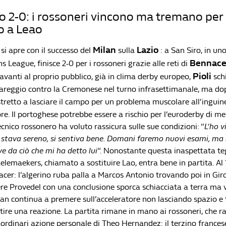
o 2-0: i rossoneri vincono ma tremano per
io a Leao
Milan
Lazio
si apre con il successo del
sulla
: a San Siro, in un
Bennace
 League, finisce 2-0 per i rossoneri grazie alle reti di
Pioli
Davanti al proprio pubblico, già in clima derby europeo,
schi
pareggio contro la Cremonese nel turno infrasettimanale, ma do
stretto a lasciare il campo per un problema muscolare all’inguin
re. Il portoghese potrebbe essere a rischio per l’euroderby di me
tecnico rossonero ha voluto rassicura sulle sue condizioni: “
L’ho v
 e stava sereno, si sentiva bene. Domani faremo nuovi esami, ma
e da ciò che mi ha detto lui
“. Nonostante questa inaspettata tego
lemaekers, chiamato a sostituire Lao, entra bene in partita. Al 1
cer: l’algerino ruba palla a Marcos Antonio trovando poi in Gi
ere Provedel con una conclusione sporca schiacciata a terra ma v
ilan continua a premere sull’acceleratore non lasciando spazio e
tire una reazione. La partita rimane in mano ai rossoneri, che 
aordinari azione personale di Theo Hernandez: il terzino frances