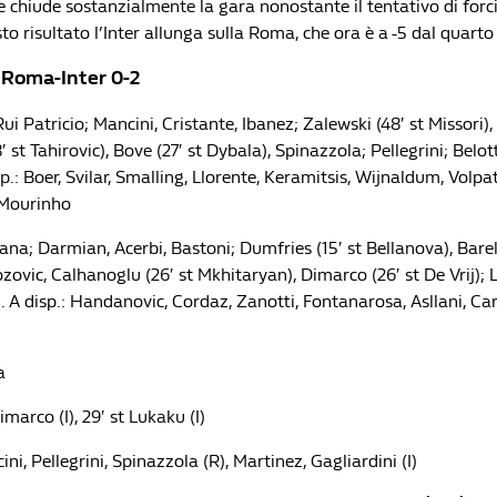
e chiude sostanzialmente la gara nonostante il tentativo di forci
 risultato l’Inter allunga sulla Roma, che ora è a -5 dal quarto
i Roma-Inter 0-2
Rui Patricio; Mancini, Cristante, Ibanez; Zalewski (48′ st Missori)
48′ st Tahirovic), Bove (27′ st Dybala), Spinazzola; Pellegrini; Belott
.: Boer, Svilar, Smalling, Llorente, Keramitsis, Wijnaldum, Volpa
 Mourinho
nana; Darmian, Acerbi, Bastoni; Dumfries (15′ st Bellanova), Barell
ozovic, Calhanoglu (26′ st Mkhitaryan), Dimarco (26′ st De Vrij);
). A disp.: Handanovic, Cordaz, Zanotti, Fontanarosa, Asllani, Ca
a
imarco (I), 29′ st Lukaku (I)
i, Pellegrini, Spinazzola (R), Martinez, Gagliardini (I)