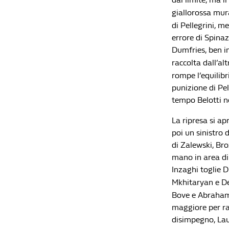
giallorossa mur
di Pellegrini, m
errore di Spina
Dumfries, ben im
raccolta dall’al
rompe l’equilibr
punizione di Pel
tempo Belotti no
La ripresa si ap
poi un sinistro 
di Zalewski, Bro
mano in area di 
Inzaghi toglie 
Mkhitaryan e De
Bove e Abraham 
maggiore per ra
disimpegno, Lau