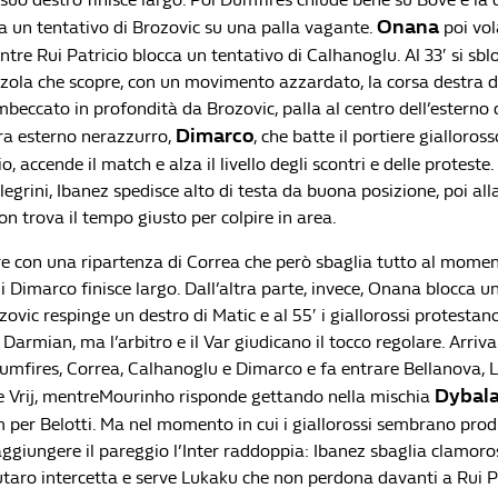
Onana
a un tentativo di Brozovic su una palla vagante.
poi vol
entre Rui Patricio blocca un tentativo di Calhanoglu. Al 33′ si sbl
zzola che scopre, con un movimento azzardato, la corsa destra do
beccato in profondità da Brozovic, palla al centro dell’esterno 
Dimarco
tra esterno nerazzurro,
, che batte il portiere gialloros
io, accende il match e alza il livello degli scontri e delle protest
legrini, Ibanez spedisce alto di testa da buona posizione, poi all
n trova il tempo giusto per colpire in area.
re con una ripartenza di Correa che però sbaglia tutto al momento
di Dimarco finisce largo. Dall’altra parte, invece, Onana blocca u
zovic respinge un destro di Matic e al 55′ i giallorossi protestan
Darmian, ma l’arbitro e il Var giudicano il tocco regolare. Arriva
Dumfires, Correa, Calhanoglu e Dimarco e fa entrare Bellanova, 
Dybal
 Vrij, mentreMourinho risponde gettando nella mischia
per Belotti. Ma nel momento in cui i giallorossi sembrano prod
ggiungere il pareggio l’Inter raddoppia: Ibanez sbaglia clamoro
taro intercetta e serve Lukaku che non perdona davanti a Rui Pa