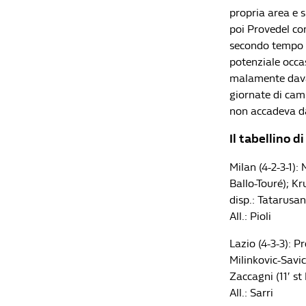
propria area e 
poi Provedel co
secondo tempo i
potenziale occa
malamente davan
giornate di cam
non accadeva da
Il tabellino d
Milan (4-2-3-1):
Ballo-Touré); Kr
disp.: Tatarusan
All.: Pioli
Lazio (4-3-3): Pr
Milinkovic-Savic
Zaccagni (11′ st
All.: Sarri