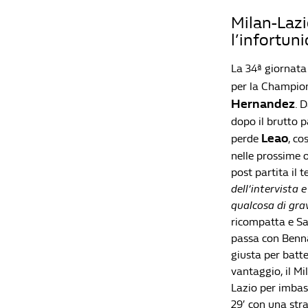
Milan-Lazi
l’infortun
La 34ª giornata 
per la Champions
Hernandez
. 
dopo il brutto 
Leao
perde
, co
nelle prossime o
post partita il 
dell’intervista
qualcosa di grav
ricompatta e Sae
passa con Benna
giusta per batt
vantaggio, il M
Lazio per imbas
29′ con una str