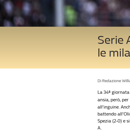
Serie A
le mil
Di Redazione Will
La 34ª giornata 
ansia, però, per
all’inguine. Anc
battendo all’Ol
Spezia (2-0) e s
A.