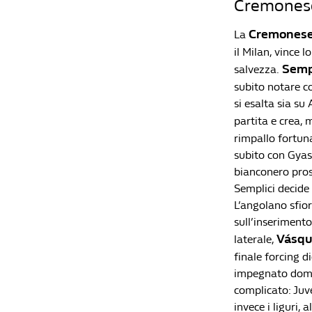
Cremonese-
Cremones
La
il Milan, vince
Semp
salvezza.
subito notare co
si esalta sia su
partita e crea, 
rimpallo fortuna
subito con Gyasi
bianconero pros
Semplici decide 
L’angolano sfior
sull’inserimento
Vásqu
laterale,
finale forcing d
impegnato domani
complicato: Juv
invece i liguri,