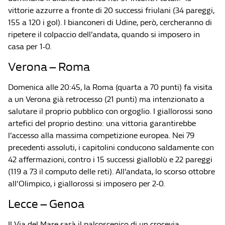
vittorie azzurre a fronte di 20 successi friulani (34 pareggi,
155 a 120 i gol). I bianconeri di Udine, però, cercheranno di
ripetere il colpaccio dell’andata, quando si imposero in
casa per 1-0.
Verona – Roma
Domenica alle 20:45, la Roma (quarta a 70 punti) fa visita
a un Verona già retrocesso (21 punti) ma intenzionato a
salutare il proprio pubblico con orgoglio. I giallorossi sono
artefici del proprio destino: una vittoria garantirebbe
l’accesso alla massima competizione europea. Nei 79
precedenti assoluti, i capitolini conducono saldamente con
42 affermazioni, contro i 15 successi gialloblù e 22 pareggi
(119 a 73 il computo delle reti). All’andata, lo scorso ottobre
all’Olimpico, i giallorossi si imposero per 2-0.
Lecce – Genoa
Il Via del Mare sarà il palcoscenico di un crocevia