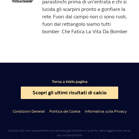
parastinchi prima di un'entrata e chi si
lucida gli scarpini pronto a gonfiare la
rete. Fuori dal campo non ci sono ruoli,
fuori dal rettangolo siamo tutti
bomber: Che Fatica La Vita Da Bomber
Torna a inizio pagina
Scopri gli ultimi risultati di calcio
Condizioni Generali
Politica dei Cookie
Informativa sulla Privacy
Questo sito non rappresenta una testata giornalistica in quanto viene aggiornato senza
alcuna periodicità.