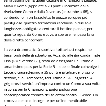
serratissima per la qualificazione in Champions League.
Milan e Roma (appaiate a 70 punti), incalzate dalla
rivelazione Como e dalla Juventus (entrambe a 68), si
contendono in un fazzoletto le piazze europee più
prestigiose: quattro formazioni racchiuse in due sole
lunghezze, obbligate a centrare il bottino pieno e, per
quanto riguarda Como e Juve, a sperare nei passi falsi
delle dirette concorrenti.
La vera drammaticità sportiva, tuttavia, si respira nei
bassifondi della graduatoria. Accanto alle già condannate
Pisa (18) e Verona (21), resta da assegnare un ultimo e
amarissimo pass per la Serie B. Il duello finale coinvolge il
Lecce, diciassettesimo a 35 punti e artefice del proprio
destino, e la Cremonese, terzultima a 34 lunghezze. Ai
grigiorossi servirà un’impresa contro un Como a sua volta
in corsa per la Champions, augurandosi una
contemporanea frenata dei salentini contro il Genoa. Un
crocevia denso di incognite per un’indimenticabile