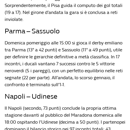
Sorprendentemente, il Pisa guida il computo dei gol totali
(19 a 17). Nel girone d’andata la gara si è conclusa a reti
inviolate.
Parma – Sassuolo
Domenica pomeriggio alle 15:00 si gioca il derby emiliano
tra Parma (13° a 42 punti) e Sassuolo (11° a 49 punti), utile
per definire le gerarchie definitive a metà classifica. In 17
incontri, i ducali vantano 7 successi contro le 5 vittorie
neroverdi (5 i pareggi), con un perfetto equilibrio nelle reti
segnate (22 per parte). All’andata, lo scorso gennaio, il
confronto è terminato sull’1-1.
Napoli – Udinese
Il Napoli (secondo, 73 punti) conclude la propria ottima
stagione davanti al pubblico del Maradona domenica alle
18:00 ospitando l’Udinese (decima a 50 punti). I partenopei
dominano il bilancio storico nei 97 incontri totali: 43