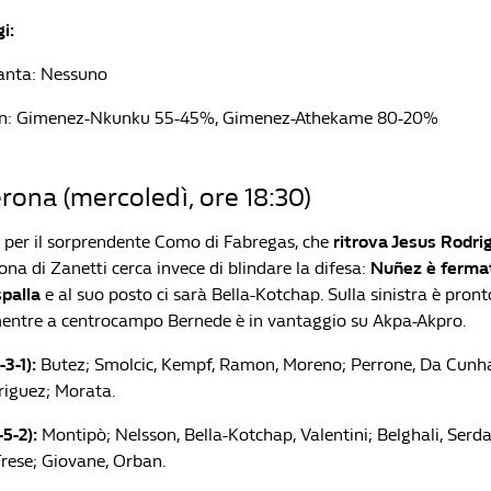
i:
anta: Nessuno
an: Gimenez-Nkunku 55-45%, Gimenez-Athekame 80-20%
ona (mercoledì, ore 18:30)
à per il sorprendente Como di Fabregas, che
ritrova Jesus Rodri
erona di Zanetti cerca invece di blindare la difesa:
Nuñez è ferma
spalla
e al suo posto ci sarà Bella-Kotchap. Sulla sinistra è pron
 mentre a centrocampo Bernede è in vantaggio su Akpa-Akpro.
3-1):
Butez; Smolcic, Kempf, Ramon, Moreno; Perrone, Da Cunha
riguez; Morata.
5-2):
Montipò; Nelsson, Bella-Kotchap, Valentini; Belghali, Serdar
Frese; Giovane, Orban.