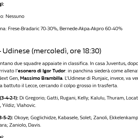
i:
o: Nessuno
na: Frese-Bradaric 70-30%, Bernede-Akpa-Akpro 60-40%
 Udinese (mercoledì, ore 18:30)
ontano due squadre appaiate in classifica. In casa Juventus, dopo
rivato l’
esonero di Igor Tudor
: in panchina siederà come allena
 Next Gen,
Massimo Brambilla
. L’Udinese di Runjaic, invece, va v
ha battuto il Lecce, cercando il colpo grosso in trasferta.
3-4-2-1):
Di Gregorio; Gatti, Rugani, Kelly; Kalulu, Thuram, Locat
 Yildiz; Vlahovic.
-5-2):
Okoye; Goglichidze, Kabasele, Solet; Zanoli, Ekkelenkamp
ra; Zaniolo, Davis.
i: