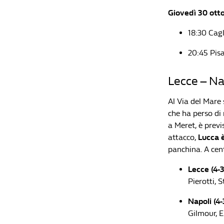
Giovedì 30 ott
18:30 Cag
20:45 Pi
Lecce – Na
Al Via del Mare 
che ha perso di 
a Meret, è prev
attacco,
Lucca è
panchina. A cen
Lecce (4-3
Pierotti, S
Napoli (4-
Gilmour, E