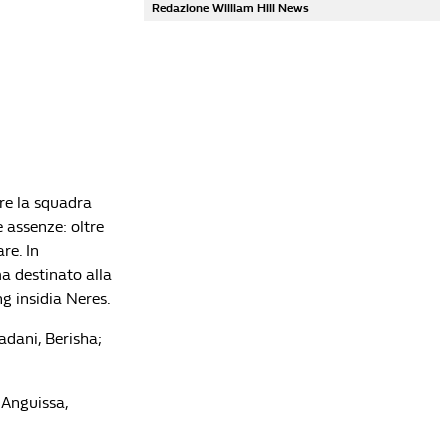
Redazione William Hill News
Lista di lettura
Serie A, 9ª Giornata: programma e probabili
are la squadra
formazioni del turno infrasettimanale
Redazione William Hill News
e assenze: oltre
re. In
Openda è solo l'ultimo della serie: gli acquisti
a destinato alla
più costosi della Serie A spediti altrove dopo una
g insidia Neres.
sola stagione
Che Fatica La Vita Da Bomber
adani, Berisha;
Serie A, la guida alle amichevoli estive delle big:
nel weekend i primi veri test per Inter, Milan e
Juventus
 Anguissa,
Redazione William Hill News