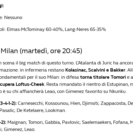
i:
e: Nessuno
li: Elmas-McTominay 60-40%, Lang-Neres 65-35%
 Milan (martedì, ore 20:45)
scena il big match di questo turno. L’Atalanta di Juric ha ancor
mazione: in infermeria restano
Kolasinac, Scalvini e Bakker
. Al
ondamentali per il suo Milan: in difesa
torna titolare Tomori
e 
ecupera Loftus-Cheek
. Resta rimandato il rientro di Estupinan, 
io è su chi affiancherà Leao, con Gimenez favorito su Nkunku.
3-4-1-2):
Carnesecchi; Kossounou, Hien, Djimsiti; Zappacosta, D
Pasalic; De Ketelaere, Lookman.
-2):
Maignan; Tomori, Gabbia, Pavlovic; Saelemaekers, Fofana, Mo
i; Gimenez, Leao.