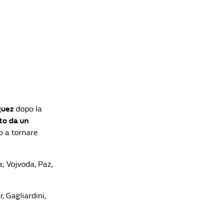
guez
dopo la
to da un
to a tornare
; Vojvoda, Paz,
, Gagliardini,