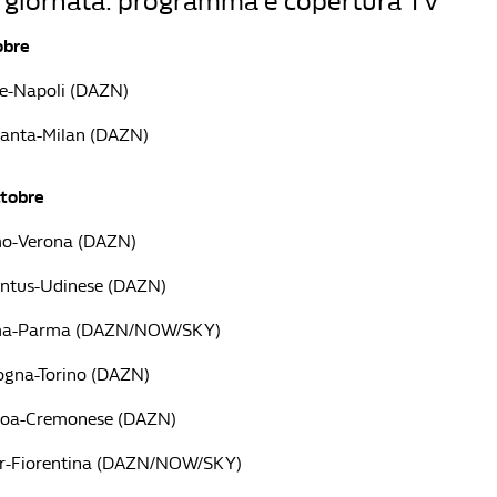
ª giornata: programma e copertura TV
obre
ce-Napoli (DAZN)
lanta-Milan (DAZN)
ttobre
mo-Verona (DAZN)
entus-Udinese (DAZN)
ma-Parma (DAZN/NOW/SKY)
ogna-Torino (DAZN)
noa-Cremonese (DAZN)
er-Fiorentina (DAZN/NOW/SKY)