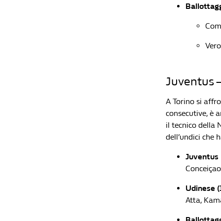
Ballottagg
Com
Vero
Juventus –
A Torino si affr
consecutive, è ar
il tecnico della
dell’undici che 
Juventus (
Conceiçao,
Udinese (3
Atta, Kama
Ballottagg