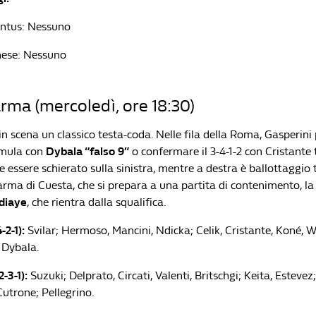
ntus: Nessuno
ese: Nessuno
ma (mercoledì, ore 18:30)
in scena un classico testa-coda. Nelle fila della Roma, Gasperini
rmula con
Dybala “falso 9”
o confermare il 3-4-1-2 con Cristante 
essere schierato sulla sinistra, mentre a destra è ballottaggio t
arma di Cuesta, che si prepara a una partita di contenimento, la
diaye
, che rientra dalla squalifica.
2-1):
Svilar; Hermoso, Mancini, Ndicka; Celik, Cristante, Koné, W
; Dybala.
-3-1):
Suzuki; Delprato, Circati, Valenti, Britschgi; Keita, Estevez
utrone; Pellegrino.