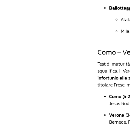
Ballottagg
Atal
Mil
Como – Ver
Test di maturit
squalifica. Il V
infortunio alla 
titolare Frese,
Como (4-2-
Jesus Rod
Verona (3-
Bernede, 