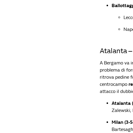
Ballottagg
Lecc
Napo
Atalanta –
A Bergamo va in 
problema di for
ritrova pedine f
centrocampo
r
attacco il dubb
Atalanta (
Zalewski; 
Milan (3-5
Bartesagh