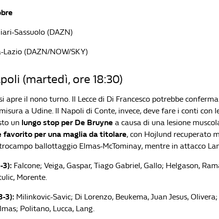
obre
liari-Sassuolo (DAZN)
sa-Lazio (DAZN/NOW/SKY)
poli (martedì, ore 18:30)
si apre il nono turno. Il Lecce di Di Francesco potrebbe conferm
misura a Udine. Il Napoli di Conte, invece, deve fare i conti con l
isto un
lungo stop per De Bruyne
a causa di una lesione muscola
 favorito per una maglia da titolare
, con Hojlund recuperato m
trocampo ballottaggio Elmas-McTominay, mentre in attacco Lan
-3):
Falcone; Veiga, Gaspar, Tiago Gabriel, Gallo; Helgason, Ram
tulic, Morente.
3-3):
Milinkovic-Savic; Di Lorenzo, Beukema, Juan Jesus, Olivera;
lmas; Politano, Lucca, Lang.