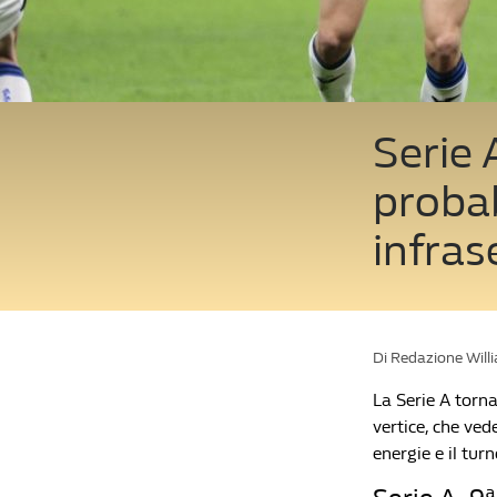
Serie 
probab
infras
Di Redazione Will
La Serie A torna
vertice, che ved
energie e il tur