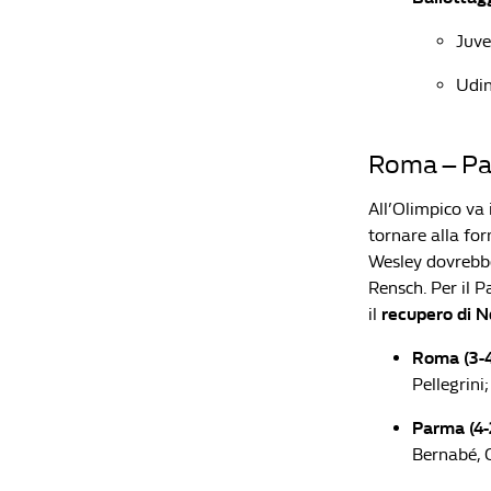
Juve
Udin
Roma – Par
All’Olimpico va 
tornare alla fo
Wesley dovrebbe 
Rensch. Per il P
il
recupero di N
Roma (3-4-
Pellegrini
Parma (4-2
Bernabé, C