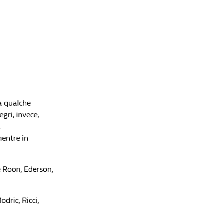
Calciomercato, la telenovela Summerville: la
Roma vede il traguardo, poi il blitz da 80 milioni
dell'Al-Hilal di Inzaghi. E il volo per Ciampino
viene annullato
Redazione William Hill News
Calciomercato, il punto sulle big: a Milanello
parte l'era Amorim, Inter e Juve accelerano
Redazione William Hill News
a qualche
legri, invece,
a
mentre in
e Roon, Ederson,
dric, Ricci,