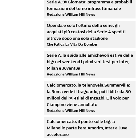
Serie A, 9ª Giornata: programma e probabili
formazioni del turno infrasettimanale
Redazione William Hill News
Openda è solo l'ultimo della serie: gli
acquisti più costosi della Serie A spediti
altrove dopo una sola stagione
Che Fatica La Vita Da Bomber
Serie A, la guida alle amichevoli estive delle
big: nel weekend i primi veri test per Inter,
Milan e Juventus
Redazione William Hill News
Calciomercato, la telenovela Summerville:
la Roma vede il traguardo, poi il blitz da 80
milioni dell'Al-Hilal di Inzaghi. E il volo per
Ciampino viene annullato
Redazione William Hill News
Calciomercato, il punto sulle big: a
Milanello parte l'era Amorim, Inter e Juve
accelerano