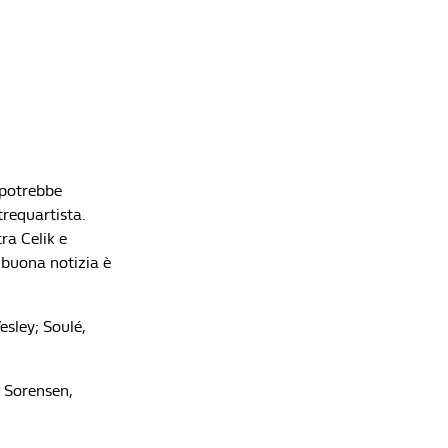
 potrebbe
trequartista.
ra Celik e
 buona notizia è
esley; Soulé,
; Sorensen,