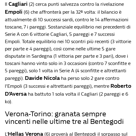
Cagliari
Il
(2) cerca punti salvezza contro la rivelazione
Empoli
(6) che affronterà per la 32ª volta: il bilancio è
attualmente di 10 successi sardi, contro le 14 affermazioni
toscane, 7 i pareggi. Sostanziale equilibrio nei precedenti di
Serie A con 6 vittorie Cagliari, 5 pareggi e 7 successi
Empoli. Totale equilibrio nei 10 scontri più recenti (3 vittorie
per parte e 4 pareggi), così come nelle ultime 5 gare
disputate in Sardegna (1 vittoria per parte e 3 pari), dove i
toscani hanno vinto solo in 3 occasioni (contro 7 sconfitte e
5 pareggi), solo 1 volta in Serie A (4 sconfitte e altrettanti
Davide Nicola
pareggi).
ha perso solo 2 gare contro
Roberto
l’Empoli (3 successi e altrettanti pareggi), mentre
D’Aversa
ha battuto 1 sola volta il Cagliari (2 pareggi e 6
ko).
Verona-Torino: granata sempre
vincenti nelle ultime tre al Bentegodi
Hellas Verona
L’
(6) proverà al Bentegodi il sorpasso sul