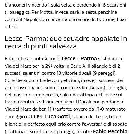
bianconeri vincendo 1 sola volta e perdendo in 6 occasioni
(1 pareggio). Per Motta, invece, sarà la sesta panchina
contro il Napoli, con cui vanta uno score di 3 vittorie, 1 pari
e 1 ko.
Lecce-Parma: due squadre appaiate in
cerca di punti salvezza
Lecce
Parma
Entrambe a quota 4 punti,
e
si sfidano al
Via del Mare per la 24ª volta in Serie A: il bilancio è di 2
successi salentini contro 13 vittorie ducali (9 pareggi).
Considerando tutte le competizioni, invece, i successi dei
giallorossi pugliesi sono 11 contro 23 ko (14 pari). In Puglia,
nel massimo campionato, solo una vittoria del Lecce sul
Parma contro 5 vittorie emiliane. I Ducali non perdono al
Via del Mare da ben 11 trasferte, ovvero dall’1-0 maturato
Luca Gotti
a maggio del 1991.
, tecnico del Lecce, ha un
bilancio in perfetto equilibrio contro l’avversario di sabato
Fabio Pecchia
(1 vittoria, 1 sconfitte e 2 pareggi), mentre