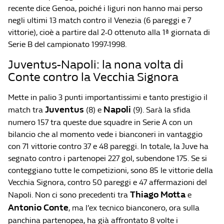
recente dice Genoa, poiché i liguri non hanno mai perso
negli ultimi 13 match contro il Venezia (6 pareggi e 7
vittorie), cioè a partire dal 2-0 ottenuto alla 1ª giornata di
Serie B del campionato 1997-1998.
Juventus-Napoli: la nona volta di
Conte contro la Vecchia Signora
Mette in palio 3 punti importantissimi e tanto prestigio il
Juventus
Napoli
match tra
(8) e
(9). Sarà la sfida
numero 157 tra queste due squadre in Serie A con un
bilancio che al momento vede i bianconeri in vantaggio
con 71 vittorie contro 37 e 48 pareggi. In totale, la Juve ha
segnato contro i partenopei 227 gol, subendone 175. Se si
conteggiano tutte le competizioni, sono 85 le vittorie della
Vecchia Signora, contro 50 pareggi e 47 affermazioni del
Thiago Motta
Napoli. Non ci sono precedenti tra
e
Antonio Conte
, ma l’ex tecnico bianconero, ora sulla
panchina partenopea, ha già affrontato 8 volte i