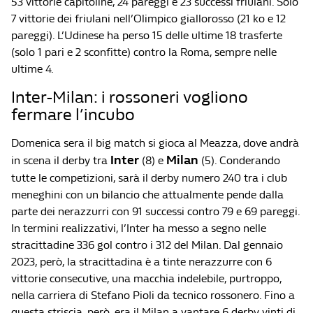
53 vittorie capitoline, 24 pareggi e 23 successi friulani. Solo
7 vittorie dei friulani nell’Olimpico giallorosso (21 ko e 12
pareggi). L’Udinese ha perso 15 delle ultime 18 trasferte
(solo 1 pari e 2 sconfitte) contro la Roma, sempre nelle
ultime 4.
Inter-Milan: i rossoneri vogliono
fermare l’incubo
Domenica sera il big match si gioca al Meazza, dove andrà
Inter
Milan
in scena il derby tra
(8) e
(5). Conderando
tutte le competizioni, sarà il derby numero 240 tra i club
meneghini con un bilancio che attualmente pende dalla
parte dei nerazzurri con 91 successi contro 79 e 69 pareggi.
In termini realizzativi, l’Inter ha messo a segno nelle
stracittadine 336 gol contro i 312 del Milan. Dal gennaio
2023, però, la stracittadina è a tinte nerazzurre con 6
vittorie consecutive, una macchia indelebile, purtroppo,
nella carriera di Stefano Pioli da tecnico rossonero. Fino a
questa striscia, però, era il Milan a vantare 6 derby vinti di