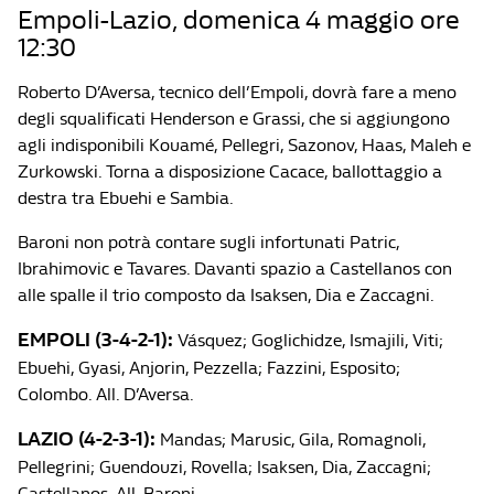
Empoli-Lazio, domenica 4 maggio ore
12:30
Roberto D’Aversa, tecnico dell’Empoli, dovrà fare a meno
degli squalificati Henderson e Grassi, che si aggiungono
agli indisponibili Kouamé, Pellegri, Sazonov, Haas, Maleh e
Zurkowski. Torna a disposizione Cacace, ballottaggio a
destra tra Ebuehi e Sambia.
Baroni non potrà contare sugli infortunati Patric,
Ibrahimovic e Tavares. Davanti spazio a Castellanos con
alle spalle il trio composto da Isaksen, Dia e Zaccagni.
EMPOLI (3-4-2-1):
Vásquez; Goglichidze, Ismajili, Viti;
Ebuehi, Gyasi, Anjorin, Pezzella; Fazzini, Esposito;
Colombo. All. D’Aversa.
LAZIO (4-2-3-1):
Mandas; Marusic, Gila, Romagnoli,
Pellegrini; Guendouzi, Rovella; Isaksen, Dia, Zaccagni;
Castellanos. All. Baroni.