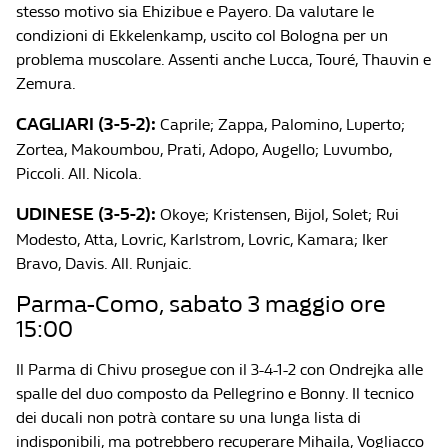
stesso motivo sia Ehizibue e Payero. Da valutare le
condizioni di Ekkelenkamp, uscito col Bologna per un
problema muscolare. Assenti anche Lucca, Touré, Thauvin e
Zemura.
CAGLIARI (3-5-2):
Caprile; Zappa, Palomino, Luperto;
Zortea, Makoumbou, Prati, Adopo, Augello; Luvumbo,
Piccoli. All. Nicola.
UDINESE (3-5-2):
Okoye; Kristensen, Bijol, Solet; Rui
Modesto, Atta, Lovric, Karlstrom, Lovric, Kamara; Iker
Bravo, Davis. All. Runjaic.
Parma-Como, sabato 3 maggio ore
15:00
Il Parma di Chivu prosegue con il 3-4-1-2 con Ondrejka alle
spalle del duo composto da Pellegrino e Bonny. Il tecnico
dei ducali non potrà contare su una lunga lista di
indisponibili, ma potrebbero recuperare Mihaila, Vogliacco