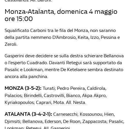
Monza-Atalanta, domenica 4 maggio
ore 15:00
Squalificato Carboni tra le fila del Monza, non saranno
della partita nemmeno D’Ambrosio, Keita, Izzo, Pessina e
Zeroli.
Gasperini deve decidere se sulla destra schierare Bellanova
o l’esperto Cuadrado. Davanti Retegui sarà supportato da
Pasalic e Lookman, mentre De Ketelaere sembra destinato
ancora alla panchina.
MONZA (3-5-2):
Turati; Pedro Pereira, Caldirola,
Palacios; Birindelli, Castrovilli, Bianco, Akpa Akpro,
Kyriakopoulos; Caprari, Mota. All. Nesta.
ATALANTA (3-4-2-1):
Carnesecchi; Kossounou, Hien,
Djimsiti; Bellanova, Ederson, De Roon, Zappacosta; Pasalic,
Lookman; Retegui. All. Gasperini.