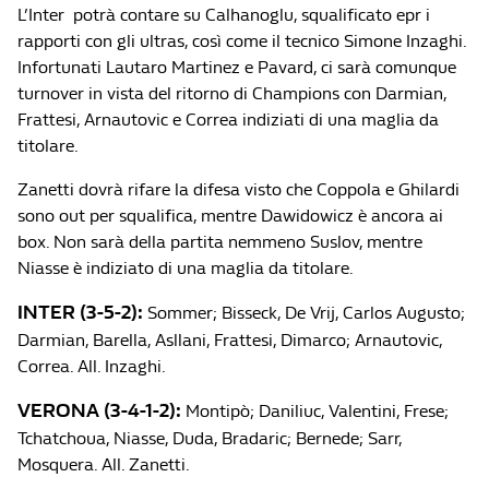
L’Inter potrà contare su Calhanoglu, squalificato epr i
rapporti con gli ultras, così come il tecnico Simone Inzaghi.
Infortunati Lautaro Martinez e Pavard, ci sarà comunque
turnover in vista del ritorno di Champions con Darmian,
Frattesi, Arnautovic e Correa indiziati di una maglia da
titolare.
Zanetti dovrà rifare la difesa visto che Coppola e Ghilardi
sono out per squalifica, mentre Dawidowicz è ancora ai
box. Non sarà della partita nemmeno Suslov, mentre
Niasse è indiziato di una maglia da titolare.
INTER (3-5-2):
Sommer; Bisseck, De Vrij, Carlos Augusto;
Darmian, Barella, Asllani, Frattesi, Dimarco; Arnautovic,
Correa. All. Inzaghi.
VERONA (3-4-1-2):
Montipò; Daniliuc, Valentini, Frese;
Tchatchoua, Niasse, Duda, Bradaric; Bernede; Sarr,
Mosquera. All. Zanetti.