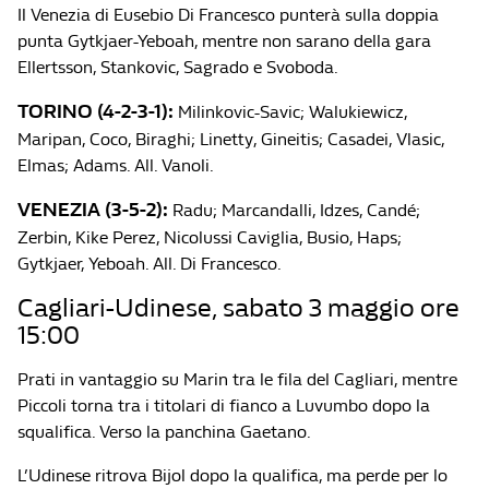
Il Venezia di Eusebio Di Francesco punterà sulla doppia
punta Gytkjaer-Yeboah, mentre non sarano della gara
Ellertsson, Stankovic, Sagrado e Svoboda.
TORINO (4-2-3-1):
Milinkovic-Savic; Walukiewicz,
Maripan, Coco, Biraghi; Linetty, Gineitis; Casadei, Vlasic,
Elmas; Adams. All. Vanoli.
VENEZIA (3-5-2):
Radu; Marcandalli, Idzes, Candé;
Zerbin, Kike Perez, Nicolussi Caviglia, Busio, Haps;
Gytkjaer, Yeboah. All. Di Francesco.
Cagliari-Udinese, sabato 3 maggio ore
15:00
Prati in vantaggio su Marin tra le fila del Cagliari, mentre
Piccoli torna tra i titolari di fianco a Luvumbo dopo la
squalifica. Verso la panchina Gaetano.
L’Udinese ritrova Bijol dopo la qualifica, ma perde per lo