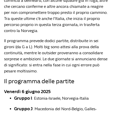
comincia a delinearsi, con alcune squadre già in fuga, altre
che cercano conferme e altre ancora chiamate a reagire
per non compromettere troppo presto il proprio cammino.
Tra queste ultime c’è anche l’Italia, che inizia il proprio
percorso proprio in questa terza giornata, in trasferta
contro la Norvegia.
Il programma prevede dodici partite, distribuite in sei
gironi (da G a L). Molti big sono attesi alla prova della
continuità, mentre le outsider proveranno a consolidare
sorprese e ambizioni. Le due giornate si annunciano dense
di significato: si entra nella fase in cui ogni errore può
pesare moltissimo.
Il programma delle partite
Venerdì 6 giugno 2025
Gruppo I
: Estonia-Israele, Norvegia-Italia
Gruppo J
: Macedonia del Nord-Belgio, Galles-