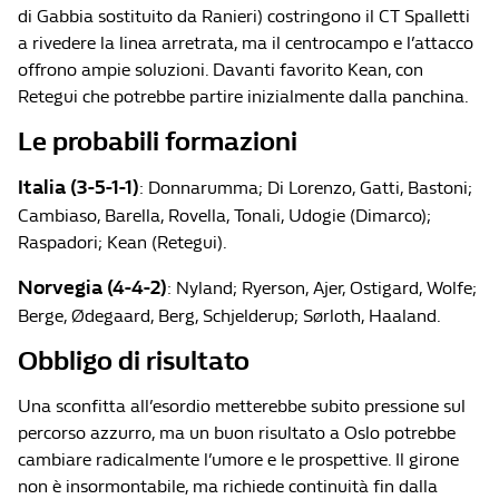
di Gabbia sostituito da Ranieri) costringono il CT Spalletti
a rivedere la linea arretrata, ma il centrocampo e l’attacco
offrono ampie soluzioni. Davanti favorito Kean, con
Retegui che potrebbe partire inizialmente dalla panchina.
Le probabili formazioni
Italia (3-5-1-1)
: Donnarumma; Di Lorenzo, Gatti, Bastoni;
Cambiaso, Barella, Rovella, Tonali, Udogie (Dimarco);
Raspadori; Kean (Retegui).
Norvegia (4-4-2)
: Nyland; Ryerson, Ajer, Ostigard, Wolfe;
Berge, Ødegaard, Berg, Schjelderup; Sørloth, Haaland.
Obbligo di risultato
Una sconfitta all’esordio metterebbe subito pressione sul
percorso azzurro, ma un buon risultato a Oslo potrebbe
cambiare radicalmente l’umore e le prospettive. Il girone
non è insormontabile, ma richiede continuità fin dalla