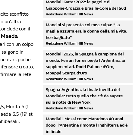
Mondiali Qatar 2022: le pagelle di
Giappone-Croazia e Brasile-Corea del Sud
scito sconfitto
Redazione William Hill News
no un’altra
Mancini si presenta col mea culpa: "La
conclude con il
maglia azzurra era la donna della mia vita,
Maeda
a
.
ho sbagliato"
pari con un colpo
Redazione William Hill News
a salgono in
Mondiali 2026, la Spagna è campione del
ementari, poche
mondo: Ferran Torres piega l'Argentina ai
difensore croato,
supplementari. Rodri Pallone d'Oro,
Mbappé Scarpa d'Oro
firmare la rete
Redazione William Hill News
Spagna-Argentina, la finale inedita del
Mondiale: tutto quello che c'è da sapere
sulla notte di New York
5, Morita 6 (1′
Redazione William Hill News
aeda 6,5 (19′ st
Mondiali, Messi come Maradona 40 anni
Shibasaki,
dopo: l'Argentina rimonta l'Inghilterra ed è
in finale