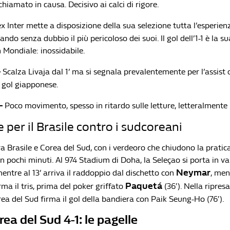
chiamato in causa. Decisivo ai calci di rigore.
ex Inter mette a disposizione della sua selezione tutta l’esperi
tando senza dubbio il più pericoloso dei suoi. Il gol dell’1-1 è la s
 Mondiale: inossidabile.
–
Scalza Livaja dal 1’ ma si segnala prevalentemente per l’assist
l gol giapponese.
–
Poco movimento, spesso in ritardo sulle letture, letteralmente
e per il Brasile contro i sudcoreani
ra Brasile e Corea del Sud, con i verdeoro che chiudono la pratic
 in pochi minuti. Al 974 Stadium di Doha, la Seleçao si porta in va
Neymar
mentre al 13’ arriva il raddoppio dal dischetto con
, men
Paquetá
rma il tris, prima del poker griffato
(36′). Nella ripresa,
rea del Sud firma il gol della bandiera con Paik Seung-Ho (76′).
rea del Sud 4-1: le pagelle