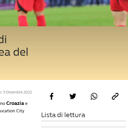
di
ea del
: 5 Dicembre 2022
Croazia
nno
e
ucation City
Lista di lettura