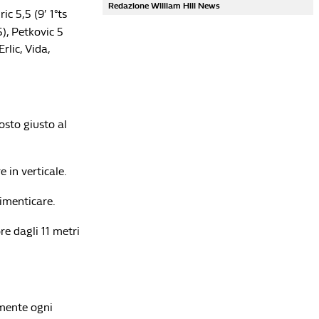
Redazione William Hill News
ic 5,5 (9′ 1°ts
5), Petkovic 5
Erlic, Vida,
Lista di lettura
posto giusto al
Mondiali Qatar 2022: le pagelle di Giappone-
Croazia e Brasile-Corea del Sud
Redazione William Hill News
 in verticale.
Mancini si presenta col mea culpa: "La maglia
azzurra era la donna della mia vita, ho
imenticare.
sbagliato"
Redazione William Hill News
e dagli 11 metri
Mondiali 2026, la Spagna è campione del mondo:
Ferran Torres piega l'Argentina ai supplementari.
Rodri Pallone d'Oro, Mbappé Scarpa d'Oro
Redazione William Hill News
amente ogni