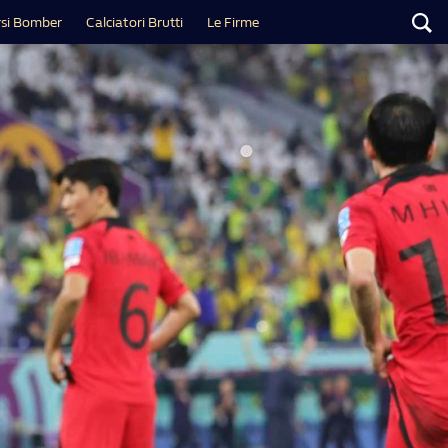
si Bomber
Calciatori Brutti
Le Firme