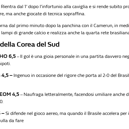
 Rientra dal 1’ dopo l’infortunio alla caviglia e si rende subito p
re, ma anche giocate di tecnica sopraffina.
orna dal primo minuto dopo la panchina con il Camerun, in medi
e lampi di grande calcio e realizza anche la quarta rete brasilian
 della Corea del Sud
HO 6,5
– Il gol è una gioia personale in una partita davvero ne
ipoti.
4,5 –
Ingenuo in occasione del rigore che porta al 2-0 del Brasile
BEOM
4,5
– Naufraga letteralmente, facendosi umiliare anche da
0.
 –
Si difende nel gioco aereo, ma quando il Brasile accelera per i
ulla da fare