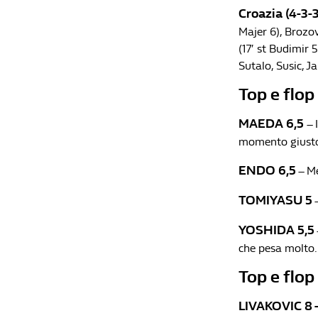
Croazia (4-3-3
Majer 6), Brozovi
(17′ st Budimir 5 
Sutalo, Susic, Jak
Top e flop
MAEDA 6,5
– 
momento giust
ENDO 6,5
– Me
TOMIYASU 5
–
YOSHIDA 5,5
che pesa molto.
Top e flop
LIVAKOVIC 8 