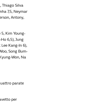
), Thiago Silva
inha 7,5, Neymar
Ederson, Antony,
 5, Kim Young-
-Ho 6,5), Jung
 Lee Kang-In 6),
n-Woo, Song Bum-
 Kyung-Won, Na
quattro parate
cavetto per