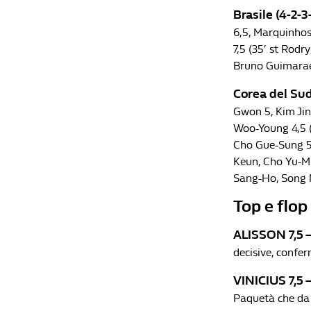
Brasile (4-2-3-
6,5, Marquinhos 
7,5 (35′ st Rodry
Bruno Guimaraes,
Corea
del Sud
Gwon 5, Kim Jin
Woo-Young 4,5 (
Cho Gue-Sung 5 
Keun, Cho Yu-M
Sang-Ho, Song M
Top e flop 
ALISSON 7,5 
decisive, confe
VINICIUS 7,5 
Paquetà che da s