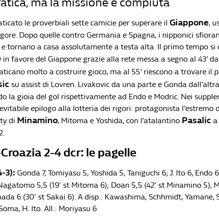
fatica, ma la missione è compiuta
Giappone
ticato le proverbiali sette camicie per superare il
, u
 rigore. Dopo quelle contro Germania e Spagna, i nipponici sfiora
e tornano a casa assolutamente a testa alta. Il primo tempo si 
0 in favore del Giappone grazie alla rete messa a segno al 43’ d
aticano molto a costruire gioco, ma al 55’ riescono a trovare il 
sic
su assist di Lovren. Livakovic da una parte e Gonda dall’altr
o la gioia del gol rispettivamente ad Endo e Modric. Nei suppl
vitabile epilogo alla lotteria dei rigori: protagonista l’estremo 
Minamino
Pasalic
ty di
, Mitoma e Yoshida, con l’atalantino
a 
2.
roazia 2-4 dcr: le pagelle
-3):
Gonda 7, Tomiyasu 5, Yoshida 5, Taniguchi 6; J. Ito 6, Endo 6,
 Nagatomo 5,5 (19′ st Mitoma 6); Doan 5,5 (42′ st Minamino 5), M
ada 6 (30′ st Sakai 6). A disp.: Kawashima, Schhmidt, Yamane, 
oma, H. Ito. All.: Moriyasu 6