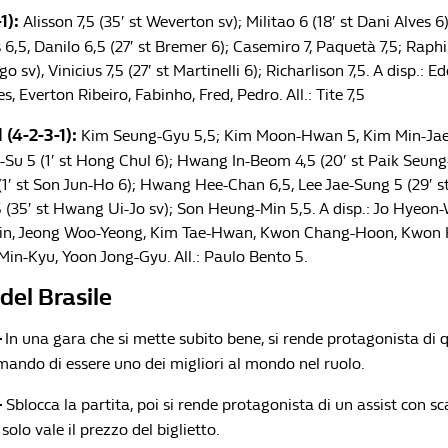
1):
Alisson 7,5 (35′ st Weverton sv); Militao 6 (18′ st Dani Alves 6
6,5, Danilo 6,5 (27′ st Bremer 6); Casemiro 7, Paquetà 7,5; Raph
go sv), Vinicius 7,5 (27′ st Martinelli 6); Richarlison 7,5. A disp.: 
 Everton Ribeiro, Fabinho, Fred, Pedro. All.: Tite 7,5
 (4-2-3-1):
Kim Seung-Gyu 5,5; Kim Moon-Hwan 5, Kim Min-Jae
-Su 5 (1′ st Hong Chul 6); Hwang In-Beom 4,5 (20′ st Paik Seung
1′ st Son Jun-Ho 6); Hwang Hee-Chan 6,5, Lee Jae-Sung 5 (29′ st
(35′ st Hwang Ui-Jo sv); Son Heung-Min 5,5. A disp.: Jo Hyeo
in, Jeong Woo-Yeong, Kim Tae-Hwan, Kwon Chang-Hoon, Kwon
in-Kyu, Yoon Jong-Gyu. All.: Paulo Bento 5.
del Brasile
–
In una gara che si mette subito bene, si rende protagonista di 
rmando di essere uno dei migliori al mondo nel ruolo.
–
Sblocca la partita, poi si rende protagonista di un assist con s
olo vale il prezzo del biglietto.