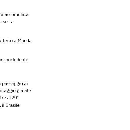
Spagna-Argentina, la finale inedita del
Mondiale: tutto quello che c'è da sapere sulla
notte di New York
enza accumulata
Redazione William Hill News
ua sesta
Mondiali, Messi come Maradona 40 anni dopo:
l'Argentina rimonta l'Inghilterra ed è in finale
 offerto a Maeda
Redazione William Hill News
 inconcludente.
a passaggio ai
ntaggio già al 7’
tre al 29’
 il Brasile