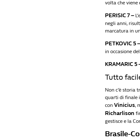
volta che viene 
PERISIC 7 –
L’
negli anni, risul
marcatura in un
PETKOVIC 5 
in occasione de
KRAMARIC 5 
Tutto facil
Non c’è storia t
quarti di finale
Vinicius
con
, 
Richarlison
fi
gestisce e la Co
Brasile-Co