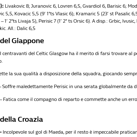
):
Livakovic 8; Juranovic 6, Lovren 6,5, Gvardiol 6, Barisic 6; Modr
c 5,5, Kovacic 5,5 (9′ 1°ts Vlasic 6); Kramaric 5 (23′ st Pasalic 6,
– 1′ 2°ts Livaja 5), Perisic 7 (1′ 2° ts Orsic 6). A disp.: Grbic, Ivusic, 
ic. All.: Dalic 6,5
 del Giappone
Il centravanti del Celtic Glasgow ha il merito di farsi trovare al 
o.
tte la sua qualità a disposizione della squadra, giocando sempre
 Soffre maledettamente Perisic in una serata globalmente da d
– Fatica come il compagno di reparto e commette anche un error
 della Croazia
–
Incolpevole sul gol di Maeda, per il resto è impeccabile pratic