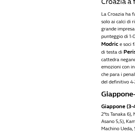
Croazia a 
La Croazia ha fa
solo ai calci di
grande impresa 
punteggio di 1-
Modric
e soci f
Peri
di testa di
cattedra negand
emozioni con ine
che para i penal
del definitivo 4-
Giappone-C
Giappone (3-4
2°ts Tanaka 6),
Asano 5,5), Kam
Machino Ueda, S