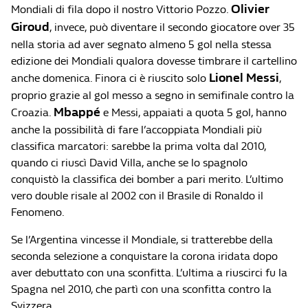
Olivier
Mondiali di fila dopo il nostro Vittorio Pozzo.
Giroud
, invece, può diventare il secondo giocatore over 35
nella storia ad aver segnato almeno 5 gol nella stessa
edizione dei Mondiali qualora dovesse timbrare il cartellino
Lionel Messi
anche domenica. Finora ci è riuscito solo
,
proprio grazie al gol messo a segno in semifinale contro la
Mbappé
Croazia.
e Messi, appaiati a quota 5 gol, hanno
anche la possibilità di fare l’accoppiata Mondiali più
classifica marcatori: sarebbe la prima volta dal 2010,
quando ci riuscì David Villa, anche se lo spagnolo
conquistò la classifica dei bomber a pari merito. L’ultimo
vero double risale al 2002 con il Brasile di Ronaldo il
Fenomeno.
Se l’Argentina vincesse il Mondiale, si tratterebbe della
seconda selezione a conquistare la corona iridata dopo
aver debuttato con una sconfitta. L’ultima a riuscirci fu la
Spagna nel 2010, che partì con una sconfitta contro la
Svizzera.