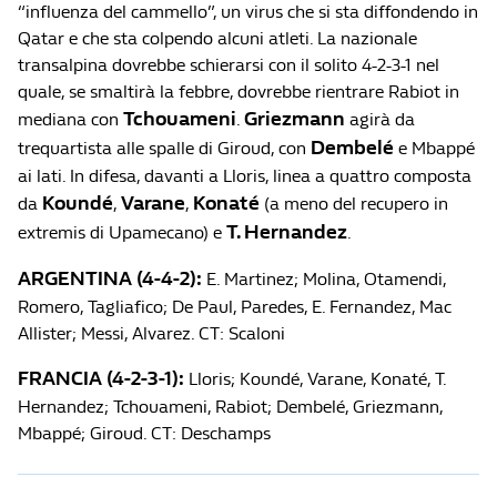
“influenza del cammello”, un virus che si sta diffondendo in
Qatar e che sta colpendo alcuni atleti. La nazionale
transalpina dovrebbe schierarsi con il solito 4-2-3-1 nel
quale, se smaltirà la febbre, dovrebbe rientrare Rabiot in
Tchouameni
Griezmann
mediana con
.
agirà da
Dembelé
trequartista alle spalle di Giroud, con
e Mbappé
ai lati. In difesa, davanti a Lloris, linea a quattro composta
Koundé
Varane
Konaté
da
,
,
(a meno del recupero in
T. Hernandez
extremis di Upamecano) e
.
ARGENTINA (4-4-2):
E. Martinez; Molina, Otamendi,
Romero, Tagliafico; De Paul, Paredes, E. Fernandez, Mac
Allister; Messi, Alvarez. CT: Scaloni
FRANCIA (4-2-3-1):
Lloris; Koundé, Varane, Konaté, T.
Hernandez; Tchouameni, Rabiot; Dembelé, Griezmann,
Mbappé; Giroud. CT: Deschamps