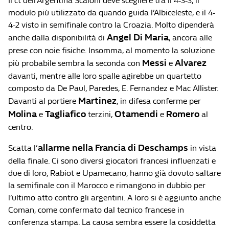
Il ct dell’Argentina Scaloni deve scegliere tra il 4-3-3, il
modulo più utilizzato da quando guida l’Albiceleste, e il 4-
4-2 visto in semifinale contro la Croazia. Molto dipenderà
Angel Di Maria
anche dalla disponibilità di
, ancora alle
prese con noie fisiche. Insomma, al momento la soluzione
Messi
Alvarez
più probabile sembra la seconda con
e
davanti, mentre alle loro spalle agirebbe un quartetto
composto da De Paul, Paredes, E. Fernandez e Mac Allister.
Martinez
Davanti al portiere
, in difesa conferme per
Molina
Tagliafico
Otamendi
Romero
e
terzini,
e
al
centro.
allarme nella Francia di Deschamps
Scatta l’
in vista
della finale. Ci sono diversi giocatori francesi influenzati e
due di loro, Rabiot e Upamecano, hanno già dovuto saltare
la semifinale con il Marocco e rimangono in dubbio per
l’ultimo atto contro gli argentini. A loro si è aggiunto anche
Coman, come confermato dal tecnico francese in
conferenza stampa. La causa sembra essere la cosiddetta