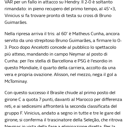
VAR per un fallo in attacco su Hendry. Il 2-0 è soltanto
rimandato: in pieno recupero del primo tempo, al 45’+3,
Vinicius si fa trovare pronto di testa su cross di Bruno
Guimarães.
Nella ripresa arriva il tris: al 60′ è Matheus Cunha, ancora
servito da uno strepitoso Bruno Guimarães, a firmare lo 0-
3. Poco dopo Ancelotti concede al pubblico lo spettacolo
più atteso, mandando in campo Neymar al posto di
Cunha: per l’ex stella di Barcellona e PSG è l’esordio in
questo Mondiale, il quarto della carriera, accolto da una
vera e propria ovazione. Alisson, nel mezzo, nega il gol a
McTominay.
Con questo successo il Brasile chiude al primo posto del
girone C a quota 7 punti, davanti al Marocco per differenza
reti, e ai sedicesimi affronterà la seconda classificata del
gruppo F. Vinicius, andato a segno in tutte e tre le gare del
girone, si conferma il trascinatore della Seleção, che ritrova
Neymar in vista della fase a eliminazione diretta. Per la