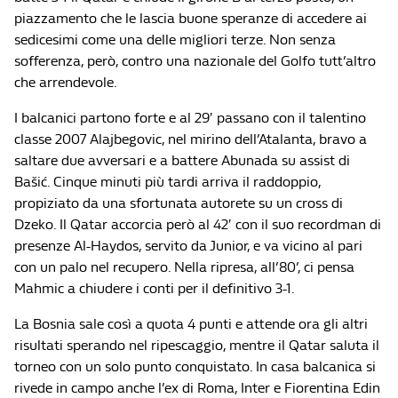
piazzamento che le lascia buone speranze di accedere ai
sedicesimi come una delle migliori terze. Non senza
sofferenza, però, contro una nazionale del Golfo tutt’altro
che arrendevole.
I balcanici partono forte e al 29′ passano con il talentino
classe 2007 Alajbegovic, nel mirino dell’Atalanta, bravo a
saltare due avversari e a battere Abunada su assist di
Bašić. Cinque minuti più tardi arriva il raddoppio,
propiziato da una sfortunata autorete su un cross di
Dzeko. Il Qatar accorcia però al 42′ con il suo recordman di
presenze Al-Haydos, servito da Junior, e va vicino al pari
con un palo nel recupero. Nella ripresa, all’80’, ci pensa
Mahmic a chiudere i conti per il definitivo 3-1.
La Bosnia sale così a quota 4 punti e attende ora gli altri
risultati sperando nel ripescaggio, mentre il Qatar saluta il
torneo con un solo punto conquistato. In casa balcanica si
rivede in campo anche l’ex di Roma, Inter e Fiorentina Edin