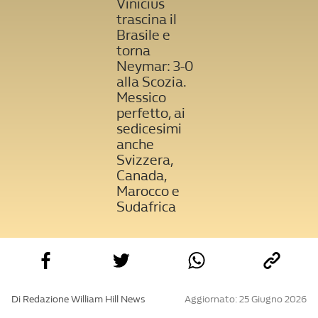
Vinicius
trascina il
Brasile e
torna
Neymar: 3-0
alla Scozia.
Messico
perfetto, ai
sedicesimi
anche
Svizzera,
Canada,
Marocco e
Sudafrica
Di Redazione William Hill News
Aggiornato: 25 Giugno 2026