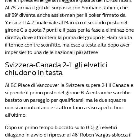
Nella ripresa emerge la maggiore qualità dei nordafricani.
Al 78′ arriva il gol del sorpasso con Soufiane Rahimi, che
all’89’ diventa anche assist-man per il poker firmato da
Yassine. Il 4-2 finale vale al Marocco il secondo posto nel
girone C a quota 7 punti e il pass per la fase a eliminazione
diretta, dove affronterà la prima del gruppo F. Haiti saluta
il torneo con tre sconfitte, ma esce a testa alta dopo aver
impensierito una delle nazionali più attese.
Svizzera-Canada 2-1: gli elvetici
chiudono in testa
Al BC Place di Vancouver la Svizzera supera 2-1 il Canada e
si prende il primo posto del girone B. A entrambe sarebbe
bastato un pareggio per qualificarsi, ma le due squadre
non si accontentano e si affrontano a viso aperto fino
all’ultimo.
Dopo un primo tempo bloccato sullo 0-0, gli elvetici
dilagano in avvio di ripresa: al 46′ Ruben Vargas sblocca il