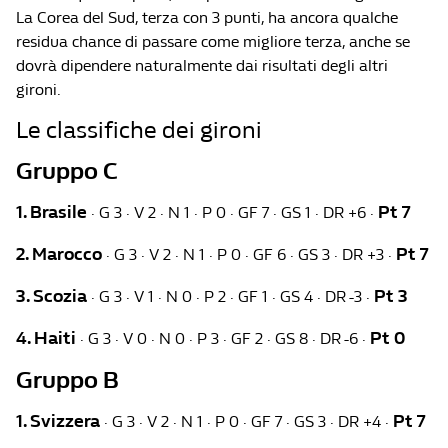
La Corea del Sud, terza con 3 punti, ha ancora qualche
residua chance di passare come migliore terza, anche se
dovrà dipendere naturalmente dai risultati degli altri
gironi.
Le classifiche dei gironi
Gruppo C
1. Brasile
Pt 7
· G 3 · V 2 · N 1 · P 0 · GF 7 · GS 1 · DR +6 ·
2. Marocco
Pt 7
· G 3 · V 2 · N 1 · P 0 · GF 6 · GS 3 · DR +3 ·
3. Scozia
Pt 3
· G 3 · V 1 · N 0 · P 2 · GF 1 · GS 4 · DR -3 ·
4. Haiti
Pt 0
· G 3 · V 0 · N 0 · P 3 · GF 2 · GS 8 · DR -6 ·
Gruppo B
1. Svizzera
Pt 7
· G 3 · V 2 · N 1 · P 0 · GF 7 · GS 3 · DR +4 ·