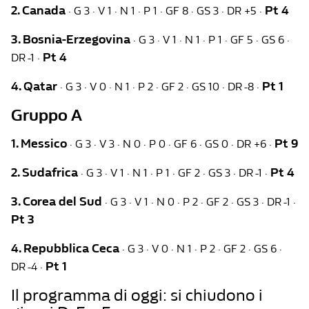
2. Canada
Pt 4
· G 3 · V 1 · N 1 · P 1 · GF 8 · GS 3 · DR +5 ·
3. Bosnia-Erzegovina
· G 3 · V 1 · N 1 · P 1 · GF 5 · GS 6 ·
Pt 4
DR -1 ·
4. Qatar
Pt 1
· G 3 · V 0 · N 1 · P 2 · GF 2 · GS 10 · DR -8 ·
Gruppo A
1. Messico
Pt 9
· G 3 · V 3 · N 0 · P 0 · GF 6 · GS 0 · DR +6 ·
2. Sudafrica
Pt 4
· G 3 · V 1 · N 1 · P 1 · GF 2 · GS 3 · DR -1 ·
3. Corea del Sud
· G 3 · V 1 · N 0 · P 2 · GF 2 · GS 3 · DR -1 ·
Pt 3
4. Repubblica Ceca
· G 3 · V 0 · N 1 · P 2 · GF 2 · GS 6 ·
Pt 1
DR -4 ·
Il programma di oggi: si chiudono i