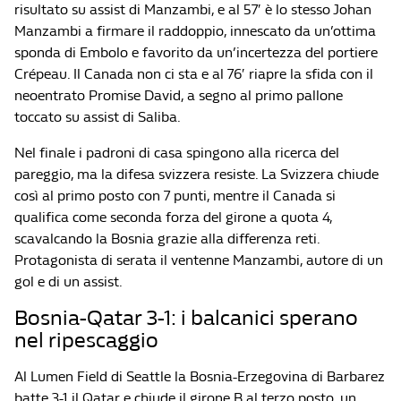
risultato su assist di Manzambi, e al 57′ è lo stesso Johan
Manzambi a firmare il raddoppio, innescato da un’ottima
sponda di Embolo e favorito da un’incertezza del portiere
Crépeau. Il Canada non ci sta e al 76′ riapre la sfida con il
neoentrato Promise David, a segno al primo pallone
toccato su assist di Saliba.
Nel finale i padroni di casa spingono alla ricerca del
pareggio, ma la difesa svizzera resiste. La Svizzera chiude
così al primo posto con 7 punti, mentre il Canada si
qualifica come seconda forza del girone a quota 4,
scavalcando la Bosnia grazie alla differenza reti.
Protagonista di serata il ventenne Manzambi, autore di un
gol e di un assist.
Bosnia-Qatar 3-1: i balcanici sperano
nel ripescaggio
Al Lumen Field di Seattle la Bosnia-Erzegovina di Barbarez
batte 3-1 il Qatar e chiude il girone B al terzo posto, un