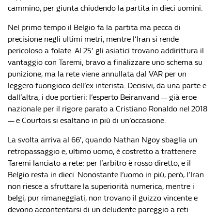
cammino, per giunta chiudendo la partita in dieci uomini.
Nel primo tempo il Belgio fa la partita ma pecca di
precisione negli ultimi metri, mentre l’Iran si rende
pericoloso a folate. Al 25′ gli asiatici trovano addirittura il
vantaggio con Taremi, bravo a finalizzare uno schema su
punizione, ma la rete viene annullata dal VAR per un
leggero fuorigioco dell’ex interista. Decisivi, da una parte e
dall’altra, i due portieri: l’esperto Beiranvand — già eroe
nazionale per il rigore parato a Cristiano Ronaldo nel 2018
— e Courtois si esaltano in più di un’occasione.
La svolta arriva al 66′, quando Nathan Ngoy sbaglia un
retropassaggio e, ultimo uomo, è costretto a trattenere
Taremi lanciato a rete: per l’arbitro è rosso diretto, e il
Belgio resta in dieci. Nonostante l’uomo in più, però, l’Iran
non riesce a sfruttare la superiorità numerica, mentre i
belgi, pur rimaneggiati, non trovano il guizzo vincente e
devono accontentarsi di un deludente pareggio a reti