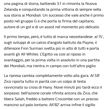
una pagina di storia, battendo 3-1 in rimonta la Nuova
Zelanda e conquistando la prima vittoria di sempre nella
sua storia ai Mondiali. Un successo che vale anche il primo
posto nel gruppo G e che porta la firma del capitano,
autore di un gol e di un assist nel momento più delicato.
Il primo tempo, però, è tutto di marca neozelandese: al 15′,
sugli sviluppi di un calcio d’angolo battuto da Payne, il
difensore Finn Surman svetta più in alto di tutti e porta
avanti gli All Whites. L’Egitto va così al riposo in
svantaggio, per la prima volta in assoluto in una partita
dei Mondiali, ma rientra in campo con tutt’altro piglio.
La ripresa cambia completamente volto alla gara. Al 58′
Zico riporta tutto in parità con un colpo di testa
ravvicinato su cross di Hany. Nove minuti più tardi ecco il
sorpasso: bell’azione corale rifinita ancora da Zico, che
libera Salah, freddo a battere Crocombe con un preciso
mancino sul palo lontano. All’82’ arriva infine il sigillo