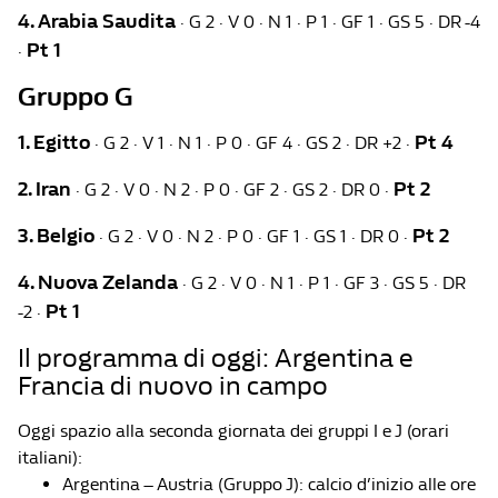
4. Arabia Saudita
· G 2 · V 0 · N 1 · P 1 · GF 1 · GS 5 · DR -4
Pt 1
·
Gruppo G
1. Egitto
Pt 4
· G 2 · V 1 · N 1 · P 0 · GF 4 · GS 2 · DR +2 ·
2. Iran
Pt 2
· G 2 · V 0 · N 2 · P 0 · GF 2 · GS 2 · DR 0 ·
3. Belgio
Pt 2
· G 2 · V 0 · N 2 · P 0 · GF 1 · GS 1 · DR 0 ·
4. Nuova Zelanda
· G 2 · V 0 · N 1 · P 1 · GF 3 · GS 5 · DR
Pt 1
-2 ·
Il programma di oggi: Argentina e
Francia di nuovo in campo
Oggi spazio alla seconda giornata dei gruppi I e J (orari
italiani):
Argentina – Austria (Gruppo J): calcio d’inizio alle ore