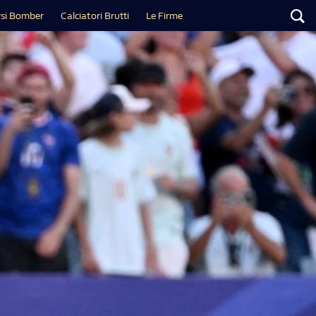
si Bomber
Calciatori Brutti
Le Firme