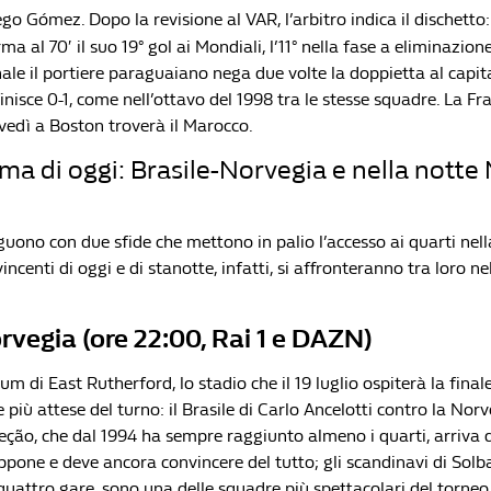
go Gómez. Dopo la revisione al VAR, l’arbitro indica il dischetto
rma al 70′ il suo 19° gol ai Mondiali, l’11° nella fase a eliminazion
nale il portiere paraguaiano nega due volte la doppietta al capi
nisce 0-1, come nell’ottavo del 1998 tra le stesse squadre. La Fra
ovedì a Boston troverà il Marocco.
ma di oggi: Brasile-Norvegia e nella notte
guono con due sfide che mettono in palio l’accesso ai quarti nell
vincenti di oggi e di stanotte, infatti, si affronteranno tra loro n
rvegia (ore 22:00, Rai 1 e DAZN)
um di East Rutherford, lo stadio che il 19 luglio ospiterà la final
e più attese del turno: il Brasile di Carlo Ancelotti contro la Norv
eção, che dal 1994 ha sempre raggiunto almeno i quarti, arriva d
ppone e deve ancora convincere del tutto; gli scandinavi di Solb
quattro gare, sono una delle squadre più spettacolari del torneo