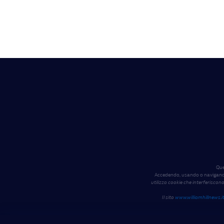
Que
Accedendo, usando o navigando s
utilizza cookie che interferiscono
Il sito
www.williamhillnews.i