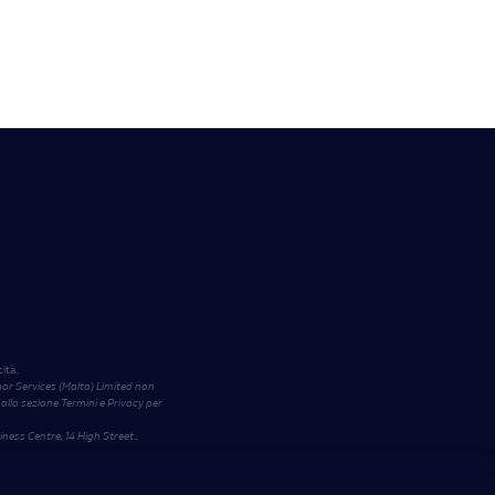
ità.
r Services (Malta) Limited non
 alla sezione Termini e Privacy per
iness Centre, 14 High Street
.
.