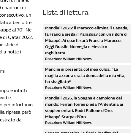
tavi di finale,
 i padroni di
Lista di lettura
consecutivo, un
 fatica ben oltre
Mondiali 2026: il Marocco elimina il Canada,
bappé al 70′. Ne
la Francia piega il Paraguay con un rigore di
le di Qatar 2022,
Mbappé. Ai quarti sarà Francia-Marocco.
e sfide di
Oggi Brasile-Norvegia e Messico-
lla notte i
Inghilterra
Redazione William Hill News
ni
Mancini si presenta col mea culpa: "La
maglia azzurra era la donna della mia vita,
ho sbagliato"
Redazione William Hill News
mpo è infatti
avid e
Mondiali 2026, la Spagna è campione del
o per infortunio
mondo: Ferran Torres piega l'Argentina ai
supplementari. Rodri Pallone d'Oro,
lla ripresa però
Mbappé Scarpa d'Oro
estrato da
Redazione William Hill News