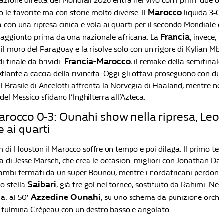
azione diretta dei Mondiali 2026 entra nel vivo con i primi due ot
Marocco
le favorite ma con storie molto diverse. Il
liquida 3-0
con una ripresa cinica e vola ai quarti per il secondo Mondiale 
Francia
aggiunto prima da una nazionale africana. La
, invece,
 il muro del Paraguay e la risolve solo con un rigore di Kylian M
Francia-Marocco
i finale da brividi:
, il remake della semifina
’Atlante a caccia della rivincita. Oggi gli ottavi proseguono con du
2 il Brasile di Ancelotti affronta la Norvegia di Haaland, mentre ne
del Messico sfidano l’Inghilterra all’Azteca.
occo 0-3: Ounahi show nella ripresa, Leo
e ai quarti
 di Houston il Marocco soffre un tempo e poi dilaga. Il primo te
a di Jesse Marsch, che crea le occasioni migliori con Jonathan D
ambi fermati da un super Bounou, mentre i nordafricani perdon
Saibari
o stella
, già tre gol nel torneo, sostituito da Rahimi. Ne
Azzedine Ounahi
a: al 50′
, su uno schema da punizione orch
 fulmina Crépeau con un destro basso e angolato.