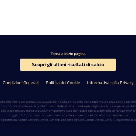
Torna a inizio pagina
Scopri gli ultimi risultati di calcio
Condizioni Generali
Politica dei Cookie
Informativa sulla Privacy
sto sito non rappresenta una testata giornalistica in quanto viene aggiornato senza alcuna periodic
ul nostro sito stai accettando l’utilizzo di determinati cookie per migliorare la tua esperienza.
Adma
 con la tua privacy, ma solo quelli che migliorano l’uso del nostro sito, ti preghiamo di far riferimento
maggiori informazioni su come usiamo i cookie e come cancellarli nel caso lo desiderassi
.
t
è gestito da Admar Services (Malta) Limited, con sede legale a Sliema (Malta), Level 7, Tagliaferro Bus
00:30:14
©2026 – Admar Services (Malta) Limited