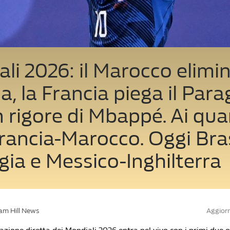
li 2026: il Marocco elimin
, la Francia piega il Par
 rigore di Mbappé. Ai qua
rancia-Marocco. Oggi Bras
ia e Messico-Inghilterra
iam Hill News
Aggiorn