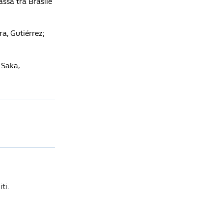
assa tra Brasile
a, Gutiérrez;
 Saka,
ti.