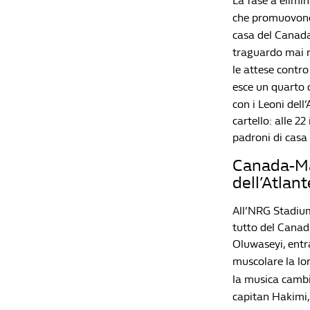
La fase a elimin
che promuovono 
casa del Canada 
traguardo mai r
le attese contro
esce un quarto d
con i Leoni dell
cartello: alle 2
padroni di casa 
Canada-Mar
dell’Atlant
All’NRG Stadium
tutto del Canad
Oluwaseyi, entr
muscolare la lor
la musica cambi
capitan Hakimi,