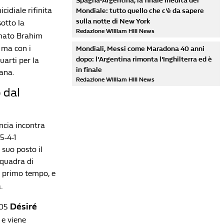
Spagna-Argentina, la finale inedita del
cidiale rifinita
Mondiale: tutto quello che c'è da sapere
sulla notte di New York
otto la
Redazione William Hill News
tenato Brahim
i ma con i
Mondiali, Messi come Maradona 40 anni
dopo: l'Argentina rimonta l'Inghilterra ed è
arti per la
in finale
cana.
Redazione William Hill News
 dal
ancia incontra
5-4-1
Lista di lettura
 suo posto il
squadra di
Mondiali 2026: il Marocco elimina il Canada, la
l primo tempo, e
Francia piega il Paraguay con un rigore di
.
Mbappé. Ai quarti sarà Francia-Marocco. Oggi
Brasile-Norvegia e Messico-Inghilterra
Désiré
005
Redazione William Hill News
 e viene