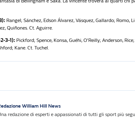
 fantasia di Bellingham e Saka. La vincente troverà ai quarti chi p
3):
Rangel; Sánchez, Edson Álvarez, Vásquez, Gallardo; Romo, Lir
ez, Quiñones. Ct. Aguirre.
2-3-1):
Pickford; Spence, Konsa, Guéhi, O’Reilly; Anderson, Rice;
hford; Kane. Ct. Tuchel.
edazione William Hill News
na redazione di esperti e appassionati di tutti gli sport più segui