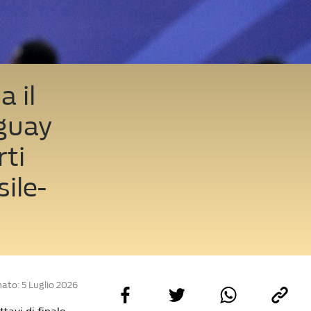
a il
aguay
rti
ile-
ato: 5 Luglio 2026