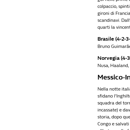
colpaccio, spint
gironi di Franci
scandinavi. Dall’
quarti la vincen
Brasile (4-2-3-
Bruno Guimarães;
Norvegia (4-3
Nusa, Haaland, 
Messico-In
Nella notte ital
sfidano l’Inghil
squadra del torn
incassate) e dav
storia, dopo que
Congo e salvati 