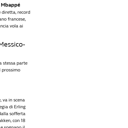
Mancini si presenta col mea culpa: "La maglia
Mbappé
:
azzurra era la donna della mia vita, ho
e diretta, record
sbagliato"
tano francese,
Redazione William Hill News
ncia vola ai
Mondiali 2026, la Spagna è campione del mondo:
Ferran Torres piega l'Argentina ai supplementari.
Rodri Pallone d'Oro, Mbappé Scarpa d'Oro
 Messico-
Redazione William Hill News
Spagna-Argentina, la finale inedita del
Mondiale: tutto quello che c'è da sapere sulla
a stessa parte
notte di New York
el prossimo
Redazione William Hill News
Mondiali, Messi come Maradona 40 anni dopo:
l'Argentina rimonta l'Inghilterra ed è in finale
Redazione William Hill News
e, va in scena
egia di Erling
alla sofferta
akken, con 18
 e sognano il