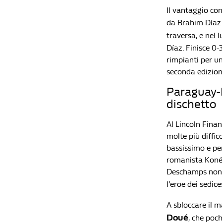
Il vantaggio con
da Brahim Díaz
traversa, e nel
Díaz. Finisce 0-
rimpianti per u
seconda edizion
Paraguay-Fr
dischetto
Al Lincoln Finan
molte più diffic
bassissimo e per
romanista Koné)
Deschamps non r
l’eroe dei sedic
A sbloccare il m
Doué
, che poc