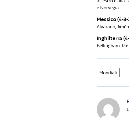
all’estro e alla
e Norvegia.
Messico (4-3-
Alvarado, Jimén
Inghilterra (4-
Bellingham, Ras
Mondiali
R
U