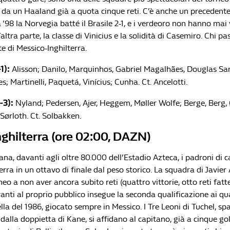
i da un Haaland già a quota cinque reti. C’è anche un precedente
a ’98 la Norvegia batté il Brasile 2-1, e i verdeoro non hanno mai 
altra parte, la classe di Vinicius e la solidità di Casemiro. Chi pa
te di Messico-Inghilterra.
1):
Alisson; Danilo, Marquinhos, Gabriel Magalhães, Douglas Sa
 Martinelli, Paquetá, Vinícius; Cunha. Ct. Ancelotti.
-3):
Nyland; Pedersen, Ajer, Heggem, Møller Wolfe; Berge, Berg
Sørloth. Ct. Solbakken.
ghilterra (ore 02:00, DAZN)
iana, davanti agli oltre 80.000 dell’Estadio Azteca, i padroni di 
terra in un ottavo di finale dal peso storico. La squadra di Javier 
eo a non aver ancora subito reti (quattro vittorie, otto reti fatt
anti al proprio pubblico insegue la seconda qualificazione ai qua
lla del 1986, giocato sempre in Messico. I Tre Leoni di Tuchel, sp
dalla doppietta di Kane, si affidano al capitano, già a cinque gol