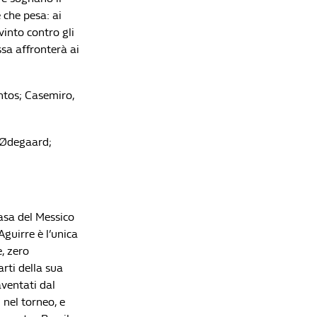
 che pesa: ai
vinto contro gli
ssa affronterà ai
ntos; Casemiro,
, Ødegaard;
casa del Messico
Aguirre è l’unica
e, zero
rti della sua
aventati dal
 nel torneo, e