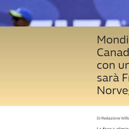
Mondia
Canada
con un
sarà F
Norveg
Di Redazione Will