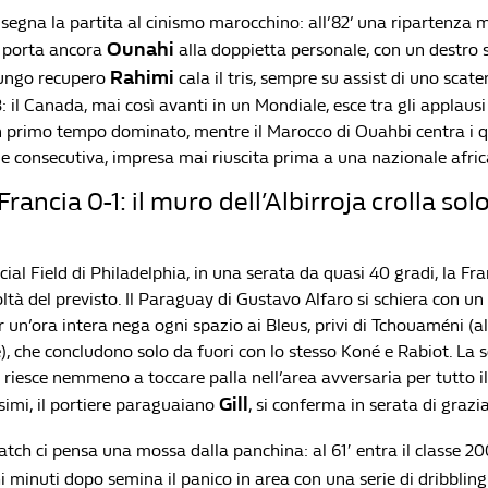
segna la partita al cinismo marocchino: all’82’ una ripartenza mi
Ounahi
 porta ancora
alla doppietta personale, con un destro s
Rahimi
 lungo recupero
cala il tris, sempre su assist di uno sca
3: il Canada, mai così avanti in un Mondiale, esce tra gli applaus
n primo tempo dominato, mentre il Marocco di Ouahbi centra i qu
e consecutiva, impresa mai riuscita prima a una nazionale afri
ancia 0-1: il muro dell’Albirroja crolla solo
cial Field di Philadelphia, in una serata da quasi 40 gradi, la Fr
oltà del previsto. Il Paraguay di Gustavo Alfaro si schiera con un 
 un’ora intera nega ogni spazio ai Bleus, privi di Tchouaméni (al
, che concludono solo da fuori con lo stesso Koné e Rabiot. La 
iesce nemmeno a toccare palla nell’area avversaria per tutto i
Gill
esimi, il portiere paraguaiano
, si conferma in serata di grazia
atch ci pensa una mossa dalla panchina: al 61′ entra il classe 2
hi minuti dopo semina il panico in area con una serie di dribbling