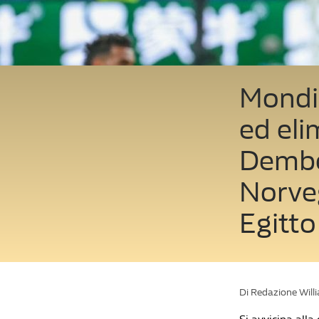
Mondia
ed eli
Dembél
Norveg
Egitto
Di Redazione Will