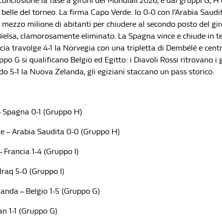
 conclusione la fase a gironi dei Mondiali 2026, e dai gruppi G, H 
 belle del torneo. La firma Capo Verde: lo 0-0 con l’Arabia Saudi
i mezzo milione di abitanti per chiudere al secondo posto del gi
Bielsa, clamorosamente eliminato. La Spagna vince e chiude in t
cia travolge 4-1 la Norvegia con una tripletta di Dembélé e centr
uppo G si qualificano Belgio ed Egitto: i Diavoli Rossi ritrovano i
o 5-1 la Nuova Zelanda, gli egiziani staccano un pass storico.
 Spagna 0-1 (Gruppo H)
e – Arabia Saudita 0-0 (Gruppo H)
 Francia 1-4 (Gruppo I)
Iraq 5-0 (Gruppo I)
anda – Belgio 1-5 (Gruppo G)
ran 1-1 (Gruppo G)