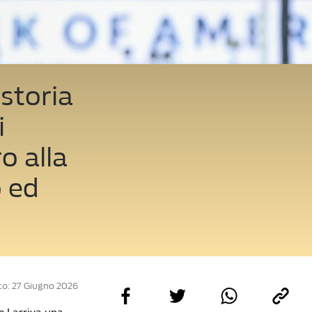
storia
i
o alla
o ed
o: 27 Giugno 2026