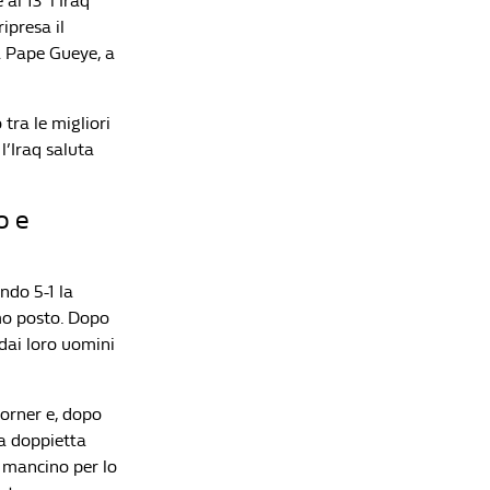
al 13′ l’Iraq
ipresa il
ra Pape Gueye, a
 tra le migliori
l’Iraq saluta
o e
endo 5-1 la
mo posto. Dopo
dai loro uomini
corner e, dopo
ua doppietta
l mancino per lo