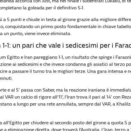
landa accorcia con Just, ma nel finale i subentrati Lukaku, di te
mpletano la goleada per il definitivo 5-1.
sì a 5 punti e chiude in testa al girone grazie alla migliore differ
itto, conquistando un primo posto fondamentale in chiave tabell
a un punto, viene invece eliminata.
 1-1: un pari che vale i sedicesimi per i Fara
um Egitto e Iran pareggiano 1-1, un risultato che spinge i Faraon
azione ai sedicesimi e che invece condanna gli asiatici al terzo po
cire a passare il turno tra le migliori terze. Una gara intensa e 
minuti.
orte e al 5′ passa con Saber, ma la reazione iraniana è immediat
l VAR un calcio di rigore all’11’, l’Iran trova il pari al 14′ con Rez
testano a lungo per una rete annullata, sempre dal VAR, a Khalil
a all’Egitto per chiudere al secondo posto del girone a quota 5 p
se a eliminazione diretta, dove troverà l’Australia. L’Iran, terzo a