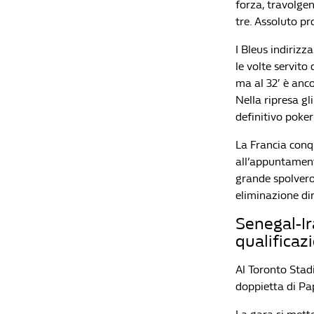
forza, travolgen
tre. Assoluto p
I Bleus indiriz
le volte servito
ma al 32′ è anc
Nella ripresa gl
definitivo poke
La Francia conqu
all’appuntament
grande spolvero
eliminazione dir
Senegal-Ir
qualificaz
Al Toronto Stad
doppietta di Pa