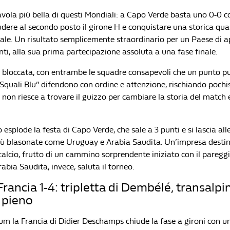
avola più bella di questi Mondiali: a Capo Verde basta uno 0-0 c
dere al secondo posto il girone H e conquistare una storica qual
inale. Un risultato semplicemente straordinario per un Paese di
nti, alla sua prima partecipazione assoluta a una fase finale.
e bloccata, con entrambe le squadre consapevoli che un punto p
 “Squali Blu” difendono con ordine e attenzione, rischiando poch
 non riesce a trovare il guizzo per cambiare la storia del match 
io esplode la festa di Capo Verde, che sale a 3 punti e si lascia all
iù blasonate come Uruguay e Arabia Saudita. Un’impresa destin
 calcio, frutto di un cammino sorprendente iniziato con il pareg
rabia Saudita, invece, saluta il torneo.
rancia 1-4: tripletta di Dembélé, transalpin
 pieno
um la Francia di Didier Deschamps chiude la fase a gironi con u