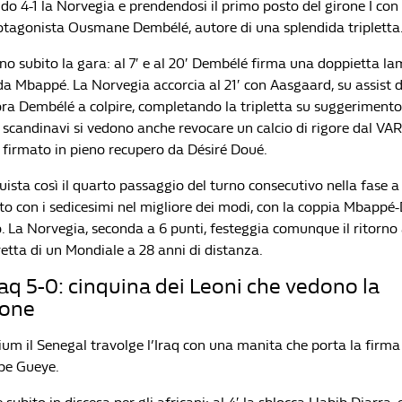
do 4-1 la Norvegia e prendendosi il primo posto del girone I con t
rotagonista Ousmane Dembélé, autore di una splendida tripletta
zano subito la gara: al 7′ e al 20′ Dembélé firma una doppietta 
 da Mbappé. La Norvegia accorcia al 21′ con Aasgaard, su assist d
ora Dembélé a colpire, completando la tripletta su suggeriment
i scandinavi si vedono anche revocare un calcio di rigore dal VAR
r firmato in pieno recupero da Désiré Doué.
ista così il quarto passaggio del turno consecutivo nella fase a 
o con i sedicesimi nel migliore dei modi, con la coppia Mbappé
. La Norvegia, seconda a 6 punti, festeggia comunque il ritorno 
etta di un Mondiale a 28 anni di distanza.
aq 5-0: cinquina dei Leoni che vedono la
ione
ium il Senegal travolge l’Iraq con una manita che porta la firma
pe Gueye.