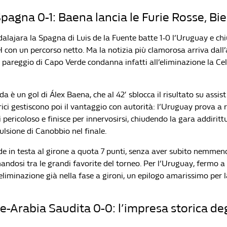
agna 0-1: Baena lancia le Furie Rosse, Bie
dalajara la Spagna di Luis de la Fuente batte 1-0 l’Uruguay e ch
H con un percorso netto. Ma la notizia più clamorosa arriva dall’
areggio di Capo Verde condanna infatti all’eliminazione la Cel
ida è un gol di Álex Baena, che al 42′ sblocca il risultato su assis
erici gestiscono poi il vantaggio con autorità: l’Uruguay prova a
i pericoloso e finisce per innervosirsi, chiudendo la gara addirittu
ulsione di Canobbio nel finale.
e in testa al girone a quota 7 punti, senza aver subito nemmeno
andosi tra le grandi favorite del torneo. Per l’Uruguay, fermo a 
liminazione già nella fase a gironi, un epilogo amarissimo per l
-Arabia Saudita 0-0: l’impresa storica deg