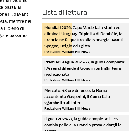
e I arriva una
ta basta al
Lista di lettura
rone H, davanti
esta, mentre nel
Mondiali 2026, Capo Verde fa la storia ed
a il pieno di
elimina l'Uruguay. Tripletta di Dembélé, la
 gol e passano
Francia ne fa quattro alla Norvegia. Avanti
Spagna, Belgio ed Egitto
Redazione William Hill News
Premier League 2026/27, la guida completa:
l'Arsenal difende il trono in un'Inghilterra
rivoluzionata
Redazione William Hill News
Mercato, 48 ore di fuoco: la Roma
accontenta Gasperini, il Como fa lo
sgambetto all'Inter
Redazione William Hill News
Ligue 1 2026/27, la guida completa: il PSG
cambia pelle e la Francia prova a dargli la