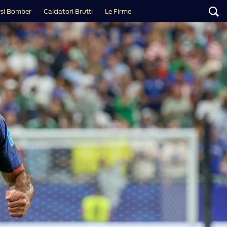
si Bomber
Calciatori Brutti
Le Firme