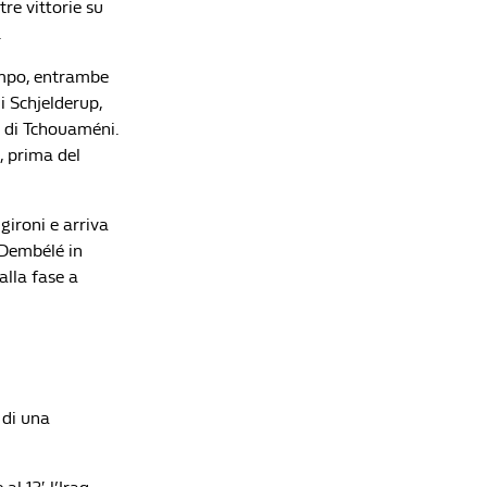
re vittorie su
.
lampo, entrambe
i Schjelderup,
o di Tchouaméni.
, prima del
gironi e arriva
-Dembélé in
alla fase a
 di una