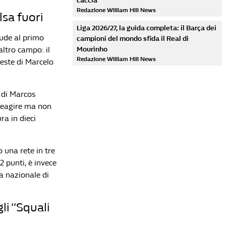
caccia
Redazione William Hill News
lsa fuori
Liga 2026/27, la guida completa: il Barça dei
iude al primo
campioni del mondo sfida il Real di
altro campo: il
Mourinho
Redazione William Hill News
este di Marcelo
t di Marcos
 reagire ma non
ra in dieci
Lista di lettura
Mondiali 2026, Capo Verde fa la storia ed elimina
 una rete in tre
l'Uruguay. Tripletta di Dembélé, la Francia ne fa
2 punti, è invece
quattro alla Norvegia. Avanti Spagna, Belgio ed
a nazionale di
Egitto
Redazione William Hill News
li “Squali
Premier League 2026/27, la guida completa:
l'Arsenal difende il trono in un'Inghilterra