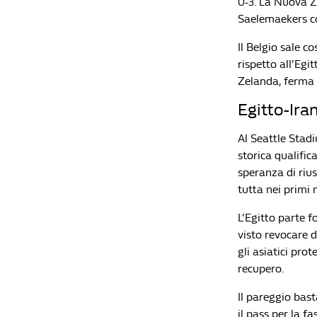
0-3. La Nuova Ze
Saelemaekers co
Il Belgio sale co
rispetto all’Eg
Zelanda, ferma 
Egitto-Iran
Al Seattle Stadi
storica qualific
speranza di rius
tutta nei primi 
L’Egitto parte f
visto revocare da
gli asiatici pro
recupero.
Il pareggio bast
il pass per la fa