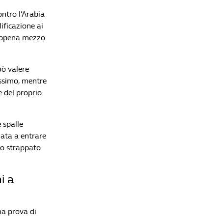
rivoluzionata
Redazione William Hill News
ontro l’Arabia
ificazione ai
Mercato, 48 ore di fuoco: la Roma accontenta
 appena mezzo
Gasperini, il Como fa lo sgambetto all'Inter
Redazione William Hill News
Ligue 1 2026/27, la guida completa: il PSG cambia
uò valere
pelle e la Francia prova a dargli la caccia
issimo, mentre
Redazione William Hill News
e del proprio
Liga 2026/27, la guida completa: il Barça dei
campioni del mondo sfida il Real di Mourinho
e spalle
Redazione William Hill News
ata a entrare
gio strappato
i a
na prova di