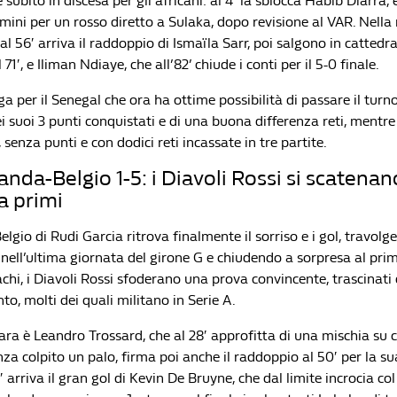
subito in discesa per gli africani: al 4′ la sblocca Habib Diarra, e 
omini per un rosso diretto a Sulaka, dopo revisione al VAR. Nella r
al 56′ arriva il raddoppio di Ismaïla Sarr, poi salgono in catted
 71′, e Iliman Ndiaye, che all’82’ chiude i conti per il 5-0 finale.
ga per il Senegal che ora ha ottime possibilità di passare il turno
dei suoi 3 punti conquistati e di una buona differenza reti, mentre 
, senza punti e con dodici reti incassate in tre partite.
nda-Belgio 1-5: i Diavoli Rossi si scatenan
a primi
elgio di Rudi Garcia ritrova finalmente il sorriso e i gol, travolg
ell’ultima giornata del girone G e chiudendo a sorpresa al pri
hi, i Diavoli Rossi sfoderano una prova convincente, trascinati 
to, molti dei quali militano in Serie A.
ara è Leandro Trossard, che al 28′ approfitta di una mischia su 
za colpito un palo, firma poi anche il raddoppio al 50′ per la s
′ arriva il gran gol di Kevin De Bruyne, che dal limite incrocia co