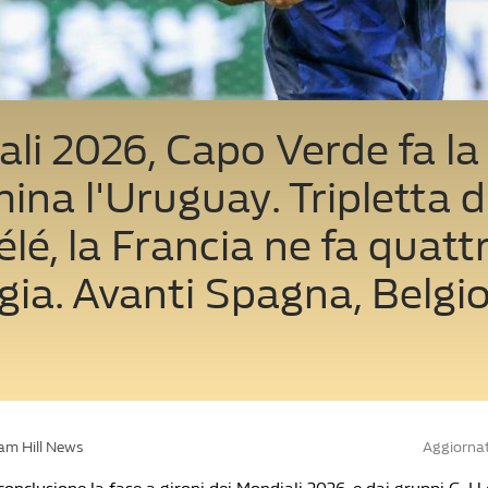
li 2026, Capo Verde fa la 
mina l'Uruguay. Tripletta d
é, la Francia ne fa quattr
ia. Avanti Spagna, Belgi
iam Hill News
Aggiornat