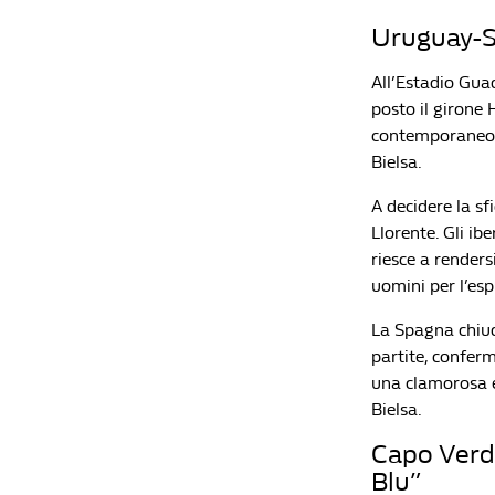
Uruguay-Sp
All’Estadio Gua
posto il girone 
contemporaneo p
Bielsa.
A decidere la sf
Llorente. Gli ib
riesce a renders
uomini per l’esp
La Spagna chiud
partite, conferm
una clamorosa e
Bielsa.
Capo Verde
Blu”