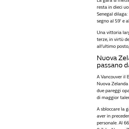
La gara si mette 
resta in dieci u
Senegal dilaga: 
segno al 59′ e al
Una vittoria lar
terze, in virtù 
all’ultimo posto
Nuova Zela
passano d
A Vancouver il B
Nuova Zelanda n
due pareggi opac
di maggior talen
A sbloccare la g
aver in preceden
personale. Al 66