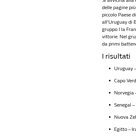
Si avvicina alla
delle pagine più
piccolo Paese d
all’Uruguay di 
gruppo I la Fran
vittorie. Nel gr
da primi battend
I risultati
Uruguay –
Capo Verd
Norvegia –
Senegal – 
Nuova Zel
Egitto – I