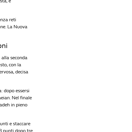
sta, e
enza reti
one. La Nuova
oni
i alla seconda
sto, con la
nervosa, decisa
a: dopo essersi
aeian. Nel finale
zadeh in pieno
unti e staccare
 3 punti dopo tre