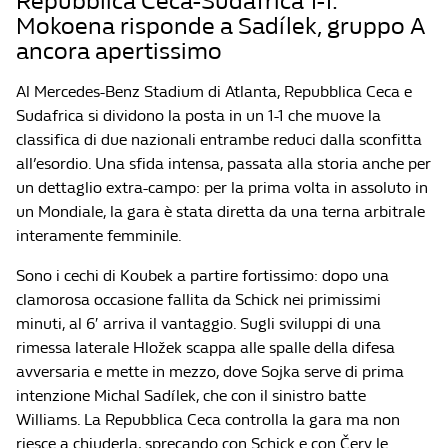
Repubblica Ceca-Sudafrica 1-1:
Mokoena risponde a Sadílek, gruppo A
ancora apertissimo
Al Mercedes-Benz Stadium di Atlanta, Repubblica Ceca e
Sudafrica si dividono la posta in un 1-1 che muove la
classifica di due nazionali entrambe reduci dalla sconfitta
all’esordio. Una sfida intensa, passata alla storia anche per
un dettaglio extra-campo: per la prima volta in assoluto in
un Mondiale, la gara è stata diretta da una terna arbitrale
interamente femminile.
Sono i cechi di Koubek a partire fortissimo: dopo una
clamorosa occasione fallita da Schick nei primissimi
minuti, al 6′ arriva il vantaggio. Sugli sviluppi di una
rimessa laterale Hložek scappa alle spalle della difesa
avversaria e mette in mezzo, dove Sojka serve di prima
intenzione Michal Sadílek, che con il sinistro batte
Williams. La Repubblica Ceca controlla la gara ma non
riesce a chiuderla, sprecando con Schick e con Červ le