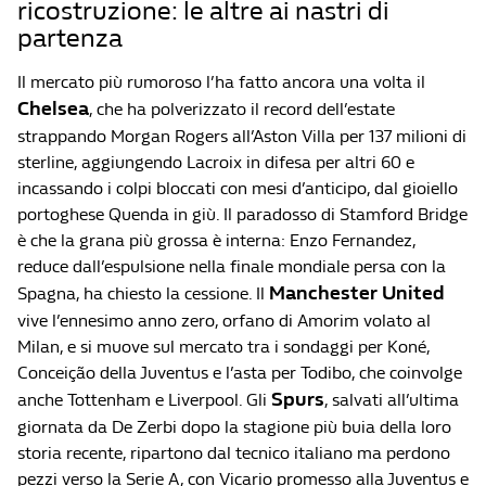
ricostruzione: le altre ai nastri di
partenza
Il mercato più rumoroso l’ha fatto ancora una volta il
Chelsea
, che ha polverizzato il record dell’estate
strappando Morgan Rogers all’Aston Villa per 137 milioni di
sterline, aggiungendo Lacroix in difesa per altri 60 e
incassando i colpi bloccati con mesi d’anticipo, dal gioiello
portoghese Quenda in giù. Il paradosso di Stamford Bridge
è che la grana più grossa è interna: Enzo Fernandez,
reduce dall’espulsione nella finale mondiale persa con la
Manchester United
Spagna, ha chiesto la cessione. Il
vive l’ennesimo anno zero, orfano di Amorim volato al
Milan, e si muove sul mercato tra i sondaggi per Koné,
Conceição della Juventus e l’asta per Todibo, che coinvolge
Spurs
anche Tottenham e Liverpool. Gli
, salvati all’ultima
giornata da De Zerbi dopo la stagione più buia della loro
storia recente, ripartono dal tecnico italiano ma perdono
pezzi verso la Serie A, con Vicario promesso alla Juventus e