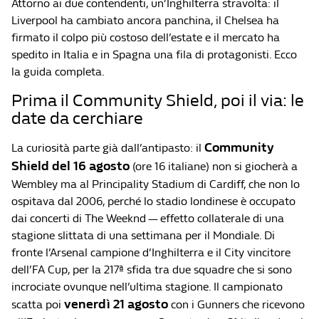
Attorno ai due contendenti, un’Inghilterra stravolta: il
Liverpool ha cambiato ancora panchina, il Chelsea ha
firmato il colpo più costoso dell’estate e il mercato ha
spedito in Italia e in Spagna una fila di protagonisti. Ecco
la guida completa.
Prima il Community Shield, poi il via: le
date da cerchiare
Community
La curiosità parte già dall’antipasto: il
Shield del 16 agosto
(ore 16 italiane) non si giocherà a
Wembley ma al Principality Stadium di Cardiff, che non lo
ospitava dal 2006, perché lo stadio londinese è occupato
dai concerti di The Weeknd — effetto collaterale di una
stagione slittata di una settimana per il Mondiale. Di
fronte l’Arsenal campione d’Inghilterra e il City vincitore
dell’FA Cup, per la 217ª sfida tra due squadre che si sono
incrociate ovunque nell’ultima stagione. Il campionato
venerdì 21 agosto
scatta poi
con i Gunners che ricevono