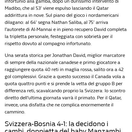
infortunio alla gamba, dopo un durissimo intervento di
Madibo, che al 53′ viene espulso lasciando il Qatar
addirittura in nove. Sul piano del gioco i nordamericani
dilagano: al 64′ segna Nathan Saliba, al 75′ arriva
l’autorete di Al-Mannai e in pieno recupero David completa
la tripletta personale, festeggiata con sobrietà per il
rispetto dovuto al compagno infortunato.
Una serata storica per Jonathan David, miglior marcatore
di sempre della nazionale canadese e primo giocatore a
raggiungere quota 40 reti in maglia rossa, salito ora a 42
gol complessivi. Grazie a questo successo il Canada vola a
quota quattro punti e si prende la vetta del gruppo B per
differenza reti, scavalcando proprio la Svizzera: lo scontro
diretto dell’ultima giornata varrà il primato. Per il Qatar,
invece, una disfatta che ne complica enormemente il
cammino.
Svizzera-Bosnia 4-1: la decidono i
cambi, doppietta del baby Manzambi