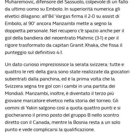
Muharemovic, difensore del Sassuolo, colpevole di un fallo
da ultimo uomo su Embolo. In superiorità numerica gli
elvetici dilagano: all’84’ Vargas firma il 2-0 su assist di
Embolo, al 90′ ancora Manzambi mette a segno la
doppietta personale. Nel recupero c’è spazio anche per il
gol della bandiera del neoentrato Mahmic (3-1) e per il
rigore trasformato da capitan Granit Xhaka, che fissa il
punteggio sul definitivo 4-1.
Un dato curioso impreziosisce la serata svizzera: tutte e
quattro le reti della gara sono state realizzate da giocatori
subentrati dalla panchina, ed è la prima volta che la
Svizzera segna tre gol con i cambi in una partita dei
Mondiali. Manzambi, inoltre, è diventato il terzo più
giovane marcatore elvetico nella storia del torneo. Gli
uomini di Yakin salgono così a quota quattro punti e si
giocheranno il primo posto del gruppo B nello scontro
diretto con il Canada, mentre la Bosnia resta a un solo
punto e vede complicarsi la qualificazione.