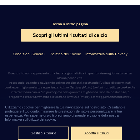
Torna a inizio pagina
Scopri gli ultimi risultati di calcio
Condizioni Generali
Politica dei Cookie
Informativa sulla Privacy
Questo sito non rappresenta una testata giornalistica in quanto viene aggiornato senza
alcuna periodicità.
Accedendo, usando o navigando sul nostro sito stai accettando l’utilizzo di determinati
cookie per migliorare la tua esperienza.
Admar Services (Malta) Limited non utilizza cookie che
interferiscono con la tua privacy, ma solo quelli che migliorano l’uso del nostro sito, ti
preghiamo di far riferimento alla sezione Termini e Privacy per maggiori informazioni su
come usiamo i cookie e come cancellarli nel caso lo desiderassi
.
Il sito
www.williamhillnews.it
è gestito da Admar Services (Malta) Limited, con sede legale a
Utilizziamo i cookie per migliorare la tua navigazione sul nostro sito. Ci aiutano a
Sliema (Malta), Level 7, Tagliaferro Business Centre, 14 High Street
.
.
proteggere il tuo conto, misurare le prestazioni del sito e personalizzare la tua
esperienza. Per saperne di più ti preghiamo di prendere visione della nostra
Informativa sull'utilizzo dei cookie.
14:00:48
©2026 – Admar Services (Malta) Limited
Gestisci i Cookie
Accetta e Chiudi