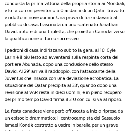
conquista la prima vittoria della propria storia ai Mondiali,
e lo fa con un perentorio 6-0 ai danni di un Qatar travolto
e ridotto in nove uomini. Una prova di forza davanti al
pubblico di casa, trascinata da uno scatenato Jonathan
David, autore di una tripletta, che proietta i Canucks verso
la qualificazione al turno successivo.
I padroni di casa indirizzano subito la gara: al 16′ Cyle
Larin è il più lesto ad avventarsi sulla respinta corta del
portiere Abunada, dopo una conclusione dello stesso
David. Al 29′ arriva il raddoppio, con l’attaccante della
Juventus che insacca con una deviazione acrobatica. La
situazione del Qatar precipita al 33′, quando dopo una
revisione al VAR resta in dieci uomini, e in pieno recupero
del primo tempo David firma il 3-0 con cui si va al riposo.
La festa canadese viene però offuscata a inizio ripresa da
un episodio drammatico: il centrocampista del Sassuolo
Ismael Koné è costretto a uscire in barella per un grave