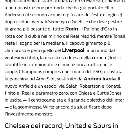
dopo-Guardiola è stato affidato a Enzo Maresca, chiamato
a una ricostruzione profonda che ha già portato Elliot
Anderson (il secondo acquisto più caro dell’estate inglese)
dopo i colpi invernali Semenyo e Guéhi, e che deve gestire
Rodri
la grana più pesante di tutte:
, il Pallone d’Oro in
rotta con il club e nel mirino del Real Madrid, mentre Tonali
resta il sogno per la mediana. Il capovolgimento più
Liverpool
clamoroso è però quello del
: a un anno dal
ventesimo titolo, la disastrosa difesa della corona (dodici
sconfitte in campionato e eliminazioni a raffica nelle
coppe, Champions compresa per mano del PSG) è costata
Andoni Iraola
la panchina ad Arne Slot, sostituito da
. Il
nuovo Anfield è un esodo: via Salah, Robertson e Konaté,
finito al Real a parametro zero, con Chiesa e Curtis Jones
in uscita — il centrocampista è il grande obiettivo dell’Inter
— e la scommessa Wirtz ancora da giustificare dopo
l’investimento monstre.
Chelsea dei record, United e Spurs in