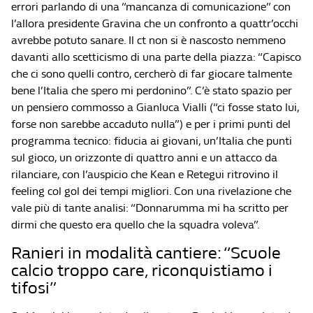
errori parlando di una “mancanza di comunicazione” con
l’allora presidente Gravina che un confronto a quattr’occhi
avrebbe potuto sanare. Il ct non si è nascosto nemmeno
davanti allo scetticismo di una parte della piazza: “Capisco
che ci sono quelli contro, cercherò di far giocare talmente
bene l’Italia che spero mi perdonino”. C’è stato spazio per
un pensiero commosso a Gianluca Vialli (“ci fosse stato lui,
forse non sarebbe accaduto nulla”) e per i primi punti del
programma tecnico: fiducia ai giovani, un’Italia che punti
sul gioco, un orizzonte di quattro anni e un attacco da
rilanciare, con l’auspicio che Kean e Retegui ritrovino il
feeling col gol dei tempi migliori. Con una rivelazione che
vale più di tante analisi: “Donnarumma mi ha scritto per
dirmi che questo era quello che la squadra voleva”.
Ranieri in modalità cantiere: “Scuole
calcio troppo care, riconquistiamo i
tifosi”