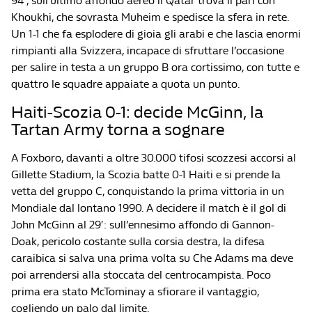
94′, sull’ultimo affondo aereo il Qatar trova il pari con
Khoukhi, che sovrasta Muheim e spedisce la sfera in rete.
Un 1-1 che fa esplodere di gioia gli arabi e che lascia enormi
rimpianti alla Svizzera, incapace di sfruttare l’occasione
per salire in testa a un gruppo B ora cortissimo, con tutte e
quattro le squadre appaiate a quota un punto.
Haiti-Scozia 0-1: decide McGinn, la
Tartan Army torna a sognare
A Foxboro, davanti a oltre 30.000 tifosi scozzesi accorsi al
Gillette Stadium, la Scozia batte 0-1 Haiti e si prende la
vetta del gruppo C, conquistando la prima vittoria in un
Mondiale dal lontano 1990. A decidere il match è il gol di
John McGinn al 29′: sull’ennesimo affondo di Gannon-
Doak, pericolo costante sulla corsia destra, la difesa
caraibica si salva una prima volta su Che Adams ma deve
poi arrendersi alla stoccata del centrocampista. Poco
prima era stato McTominay a sfiorare il vantaggio,
cogliendo un palo dal limite.