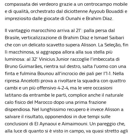
compassata dei verdeoro grazie a un centrocampo mobile
e di qualità, orchestrato dal diciottenne Ayyoub Bouaddi e
impreziosito dalle giocate di Ounahi e Brahim Díaz.
Il vantaggio marocchino arriva al 21′: palla persa dal
Brasile, verticalizzazione di Brahim Díaz e Ismael Saibari
che con un delicato scavetto supera Alisson. La Seleção, fin
lì macchinosa, si aggrappa allora alla sua stella più
luminosa: al 32′ Vinicius Junior raccoglie l’imbeccata di
Bruno Guimarães, rientra sul destro, salta l’uomo con una
finta e fulmina Bounou all’incrocio dei pali per l’1-1. Nella
ripresa Ancelotti prova a rivoltare la squadra con quattro
cambi e un più offensivo 4-2-4, ma le vere occasioni
latitano da entrambe le parti, complice anche il naturale
calo fisico del Marocco dopo una prima frazione
dispendiosa. Nel lunghissimo recupero è invece Alisson a
salvare il risultato, opponendosi in due tempi sulle
conclusioni di El Aynaoui e Aimaimouni. Un pareggio che,
alla luce di quanto si è visto in campo, va quasi stretto agli