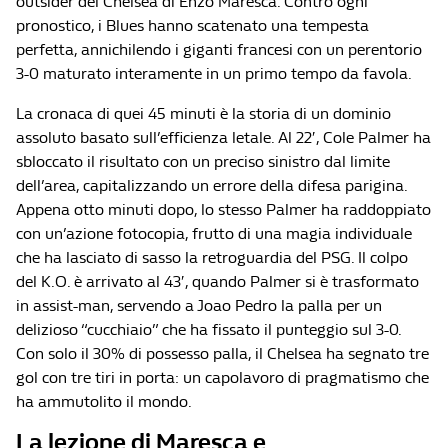
outsider del Chelsea di Enzo Maresca. Contro ogni
pronostico, i Blues hanno scatenato una tempesta
perfetta, annichilendo i giganti francesi con un perentorio
3-0 maturato interamente in un primo tempo da favola.
La cronaca di quei 45 minuti è la storia di un dominio
assoluto basato sull’efficienza letale. Al 22′, Cole Palmer ha
sbloccato il risultato con un preciso sinistro dal limite
dell’area, capitalizzando un errore della difesa parigina.
Appena otto minuti dopo, lo stesso Palmer ha raddoppiato
con un’azione fotocopia, frutto di una magia individuale
che ha lasciato di sasso la retroguardia del PSG. Il colpo
del K.O. è arrivato al 43′, quando Palmer si è trasformato
in assist-man, servendo a Joao Pedro la palla per un
delizioso “cucchiaio” che ha fissato il punteggio sul 3-0.
Con solo il 30% di possesso palla, il Chelsea ha segnato tre
gol con tre tiri in porta: un capolavoro di pragmatismo che
ha ammutolito il mondo.
La lezione di Maresca e