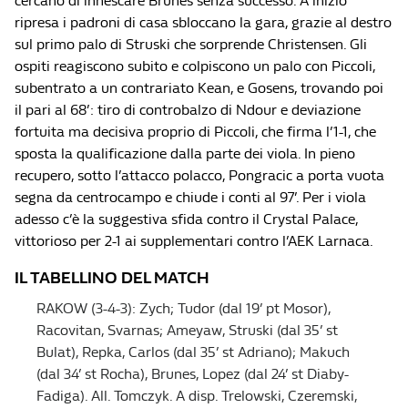
cercano di innescare Brunes senza successo. A inizio
ripresa i padroni di casa sbloccano la gara, grazie al destro
sul primo palo di Struski che sorprende Christensen. Gli
ospiti reagiscono subito e colpiscono un palo con Piccoli,
subentrato a un contrariato Kean, e Gosens, trovando poi
il pari al 68’: tiro di controbalzo di Ndour e deviazione
fortuita ma decisiva proprio di Piccoli, che firma l’1-1, che
sposta la qualificazione dalla parte dei viola. In pieno
recupero, sotto l’attacco polacco, Pongracic a porta vuota
segna da centrocampo e chiude i conti al 97’. Per i viola
adesso c’è la suggestiva sfida contro il Crystal Palace,
vittorioso per 2-1 ai supplementari contro l’AEK Larnaca.
IL TABELLINO DEL MATCH
RAKOW (3-4-3): Zych; Tudor (dal 19’ pt Mosor),
Racovitan, Svarnas; Ameyaw, Struski (dal 35’ st
Bulat), Repka, Carlos (dal 35’ st Adriano); Makuch
(dal 34’ st Rocha), Brunes, Lopez (dal 24’ st Diaby-
Fadiga). All. Tomczyk. A disp. Trelowski, Czeremski,