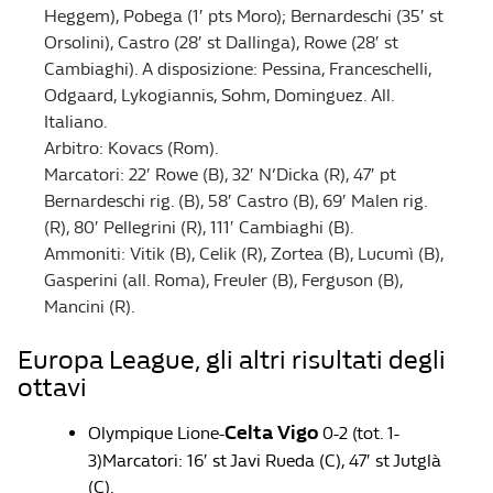
Heggem), Pobega (1′ pts Moro); Bernardeschi (35′ st
Orsolini), Castro (28′ st Dallinga), Rowe (28′ st
Cambiaghi). A disposizione: Pessina, Franceschelli,
Odgaard, Lykogiannis, Sohm, Dominguez. All.
Italiano.
Arbitro: Kovacs (Rom).
Marcatori: 22′ Rowe (B), 32′ N’Dicka (R), 47′ pt
Bernardeschi rig. (B), 58′ Castro (B), 69′ Malen rig.
(R), 80′ Pellegrini (R), 111′ Cambiaghi (B).
Ammoniti: Vitik (B), Celik (R), Zortea (B), Lucumì (B),
Gasperini (all. Roma), Freuler (B), Ferguson (B),
Mancini (R).
Europa League, gli altri risultati degli
ottavi
Celta Vigo
Olympique Lione-
0-2 (tot. 1-
3)Marcatori: 16′ st Javi Rueda (C), 47′ st Jutglà
(C).