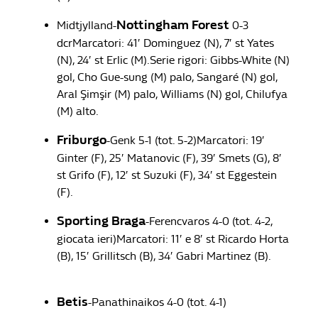
Nottingham Forest
Midtjylland-
0-3
dcrMarcatori: 41′ Dominguez (N), 7′ st Yates
(N), 24′ st Erlic (M).Serie rigori: Gibbs-White (N)
gol, Cho Gue-sung (M) palo, Sangaré (N) gol,
Aral Şimşir (M) palo, Williams (N) gol, Chilufya
(M) alto.
Friburgo
-Genk 5-1 (tot. 5-2)Marcatori: 19′
Ginter (F), 25′ Matanovic (F), 39′ Smets (G), 8′
st Grifo (F), 12′ st Suzuki (F), 34′ st Eggestein
(F).
Sporting Braga
-Ferencvaros 4-0 (tot. 4-2,
giocata ieri)Marcatori: 11′ e 8′ st Ricardo Horta
(B), 15′ Grillitsch (B), 34′ Gabri Martinez (B).
Betis
-Panathinaikos 4-0 (tot. 4-1)