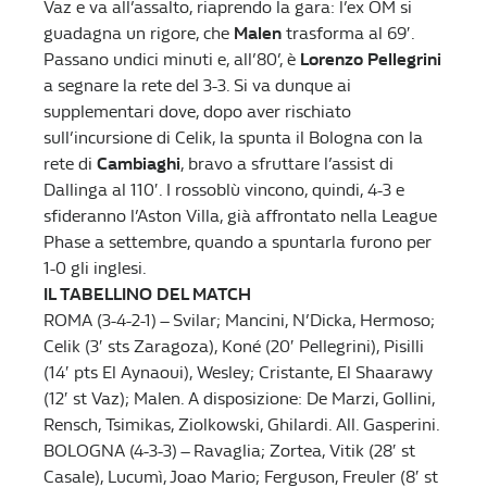
Vaz e va all’assalto, riaprendo la gara: l’ex OM si
guadagna un rigore, che
Malen
trasforma al 69′.
Passano undici minuti e, all’80’, è
Lorenzo Pellegrini
a segnare la rete del 3-3. Si va dunque ai
supplementari dove, dopo aver rischiato
sull’incursione di Celik, la spunta il Bologna con la
rete di
Cambiaghi
, bravo a sfruttare l’assist di
Dallinga al 110′. I rossoblù vincono, quindi, 4-3 e
sfideranno l’Aston Villa, già affrontato nella League
Phase a settembre, quando a spuntarla furono per
1-0 gli inglesi.
IL TABELLINO DEL MATCH
ROMA (3-4-2-1) – Svilar; Mancini, N’Dicka, Hermoso;
Celik (3′ sts Zaragoza), Koné (20′ Pellegrini), Pisilli
(14′ pts El Aynaoui), Wesley; Cristante, El Shaarawy
(12′ st Vaz); Malen. A disposizione: De Marzi, Gollini,
Rensch, Tsimikas, Ziolkowski, Ghilardi. All. Gasperini.
BOLOGNA (4-3-3) – Ravaglia; Zortea, Vitik (28′ st
Casale), Lucumì, Joao Mario; Ferguson, Freuler (8′ st