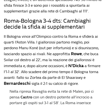
sfida finisce 3-3 e sono poi i rossoblù a spuntarla ai
supplementari grazie alla rete di Cambiaghi al 111′.
Roma-Bologna 3-4 dts: Cambiaghi
decide la sfida ai supplementari
Il Bologna vince all’Olimpico contro la Roma e sfiderà ai
quarti l’Aston Villa. I giallorossi partono meglio, poi
perdono Manu Koné (out per infortunio) e si disuniscono,
Rowe
lasciando spazio ai rivali. Ne approfitta
, che buca
Svilar col destro al 22′, ma la reazione dei giallorossi è
N’Dicka
immediata e, dopo alcune occasioni, è
a firmare
l’1-1 al 32′. Allo scadere del primo tempo il Bologna torna
avanti: fallo su Zortea da parte di El Shaarawy e
Bernardeschi
sigla il 2-1 su calcio di rigore.
Nella ripresa Ravaglia evita la rete di Malen, poi ci
pensa
Castro
con un destro potente all’incrocio a
portare gli ospiti sul 3-1 al 58′. La Roma inserisce