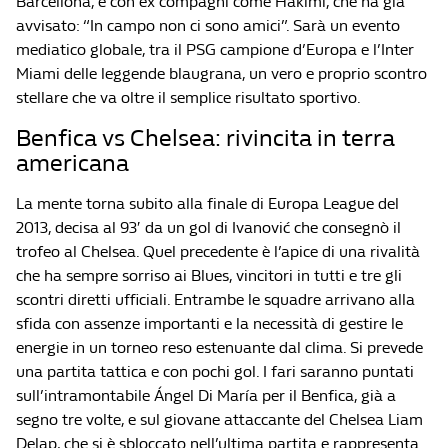
Barcellona, e con ex compagni come Hakimi, che ha già
avvisato: “In campo non ci sono amici”. Sarà un evento
mediatico globale, tra il PSG campione d’Europa e l’Inter
Miami delle leggende blaugrana, un vero e proprio scontro
stellare che va oltre il semplice risultato sportivo.
Benfica vs Chelsea: rivincita in terra
americana
La mente torna subito alla finale di Europa League del
2013, decisa al 93′ da un gol di Ivanović che consegnò il
trofeo al Chelsea. Quel precedente è l’apice di una rivalità
che ha sempre sorriso ai Blues, vincitori in tutti e tre gli
scontri diretti ufficiali. Entrambe le squadre arrivano alla
sfida con assenze importanti e la necessità di gestire le
energie in un torneo reso estenuante dal clima. Si prevede
una partita tattica e con pochi gol. I fari saranno puntati
sull’intramontabile Ángel Di María per il Benfica, già a
segno tre volte, e sul giovane attaccante del Chelsea Liam
Delap, che si è sbloccato nell’ultima partita e rappresenta