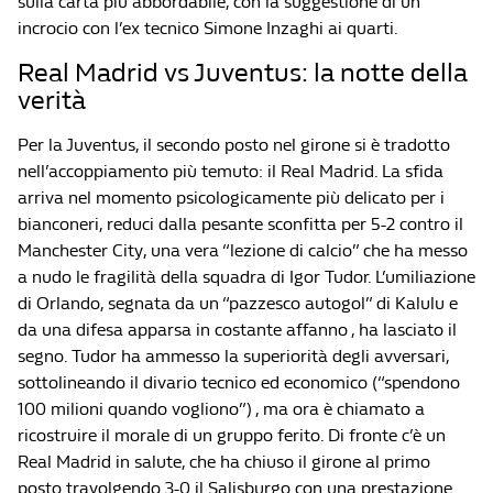
sulla carta più abbordabile, con la suggestione di un
incrocio con l’ex tecnico Simone Inzaghi ai quarti.
Real Madrid vs Juventus: la notte della
verità
Per la Juventus, il secondo posto nel girone si è tradotto
nell’accoppiamento più temuto: il Real Madrid. La sfida
arriva nel momento psicologicamente più delicato per i
bianconeri, reduci dalla pesante sconfitta per 5-2 contro il
Manchester City, una vera “lezione di calcio” che ha messo
a nudo le fragilità della squadra di Igor Tudor. L’umiliazione
di Orlando, segnata da un “pazzesco autogol” di Kalulu e
da una difesa apparsa in costante affanno , ha lasciato il
segno. Tudor ha ammesso la superiorità degli avversari,
sottolineando il divario tecnico ed economico (“spendono
100 milioni quando vogliono”) , ma ora è chiamato a
ricostruire il morale di un gruppo ferito. Di fronte c’è un
Real Madrid in salute, che ha chiuso il girone al primo
posto travolgendo 3-0 il Salisburgo con una prestazione