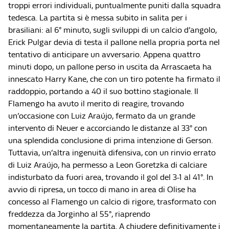
troppi errori individuali, puntualmente puniti dalla squadra
tedesca. La partita si è messa subito in salita per i
brasiliani: al 6° minuto, sugli sviluppi di un calcio d’angolo,
Erick Pulgar devia di testa il pallone nella propria porta nel
tentativo di anticipare un avversario. Appena quattro
minuti dopo, un pallone perso in uscita da Arrascaeta ha
innescato Harry Kane, che con un tiro potente ha firmato il
raddoppio, portando a 40 il suo bottino stagionale. Il
Flamengo ha avuto il merito di reagire, trovando
un’occasione con Luiz Araújo, fermato da un grande
intervento di Neuer e accorciando le distanze al 33° con
una splendida conclusione di prima intenzione di Gerson.
Tuttavia, un’altra ingenuità difensiva, con un rinvio errato
di Luiz Araújo, ha permesso a Leon Goretzka di calciare
indisturbato da fuori area, trovando il gol del 3-1 al 41°. In
avvio di ripresa, un tocco di mano in area di Olise ha
concesso al Flamengo un calcio di rigore, trasformato con
freddezza da Jorginho al 55°, riaprendo
momentaneamente la partita. A chiudere definitivamente i