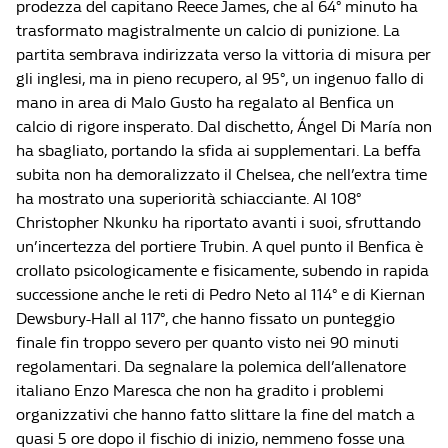
prodezza del capitano Reece James, che al 64° minuto ha
trasformato magistralmente un calcio di punizione. La
partita sembrava indirizzata verso la vittoria di misura per
gli inglesi, ma in pieno recupero, al 95°, un ingenuo fallo di
mano in area di Malo Gusto ha regalato al Benfica un
calcio di rigore insperato. Dal dischetto, Ángel Di María non
ha sbagliato, portando la sfida ai supplementari. La beffa
subita non ha demoralizzato il Chelsea, che nell’extra time
ha mostrato una superiorità schiacciante. Al 108°
Christopher Nkunku ha riportato avanti i suoi, sfruttando
un’incertezza del portiere Trubin. A quel punto il Benfica è
crollato psicologicamente e fisicamente, subendo in rapida
successione anche le reti di Pedro Neto al 114° e di Kiernan
Dewsbury-Hall al 117°, che hanno fissato un punteggio
finale fin troppo severo per quanto visto nei 90 minuti
regolamentari.
Da segnalare la polemica dell’allenatore
italiano Enzo Maresca che non ha gradito i problemi
organizzativi che hanno fatto slittare la fine del match a
quasi 5 ore dopo il fischio di inizio, nemmeno fosse una