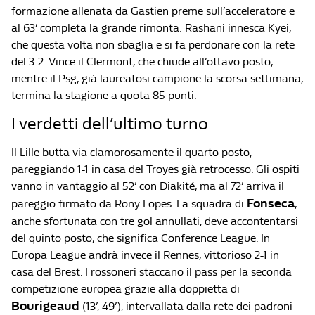
formazione allenata da Gastien preme sull’acceleratore e
al 63’ completa la grande rimonta: Rashani innesca Kyei,
che questa volta non sbaglia e si fa perdonare con la rete
del 3-2. Vince il Clermont, che chiude all’ottavo posto,
mentre il Psg, già laureatosi campione la scorsa settimana,
termina la stagione a quota 85 punti.
I verdetti dell’ultimo turno
Il Lille butta via clamorosamente il quarto posto,
pareggiando 1-1 in casa del Troyes già retrocesso. Gli ospiti
vanno in vantaggio al 52’ con Diakité, ma al 72’ arriva il
Fonseca
pareggio firmato da Rony Lopes. La squadra di
,
anche sfortunata con tre gol annullati, deve accontentarsi
del quinto posto, che significa Conference League. In
Europa League andrà invece il Rennes, vittorioso 2-1 in
casa del Brest. I rossoneri staccano il pass per la seconda
competizione europea grazie alla doppietta di
Bourigeaud
(13’, 49’), intervallata dalla rete dei padroni