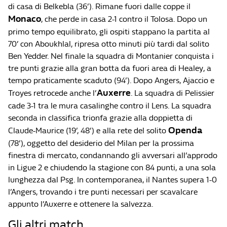
di casa di Belkebla (36’). Rimane fuori dalle coppe il
Monaco
, che perde in casa 2-1 contro il Tolosa. Dopo un
primo tempo equilibrato, gli ospiti stappano la partita al
70’ con Aboukhlal, ripresa otto minuti più tardi dal solito
Ben Yedder. Nel finale la squadra di Montanier conquista i
tre punti grazie alla gran botta da fuori area di Healey, a
tempo praticamente scaduto (94’). Dopo Angers, Ajaccio e
Auxerre
Troyes retrocede anche l’
. La squadra di Pelissier
cade 3-1 tra le mura casalinghe contro il Lens. La squadra
seconda in classifica trionfa grazie alla doppietta di
Openda
Claude-Maurice (19’, 48’) e alla rete del solito
(78’), oggetto del desiderio del Milan per la prossima
finestra di mercato, condannando gli avversari all’approdo
in Ligue 2 e chiudendo la stagione con 84 punti, a una sola
lunghezza dal Psg. In contemporanea, il Nantes supera 1-0
l’Angers, trovando i tre punti necessari per scavalcare
appunto l’Auxerre e ottenere la salvezza.
Gli altri match