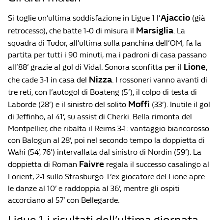
Ajaccio
Si toglie un’ultima soddisfazione in Ligue 1 l’
(già
Marsiglia
retrocesso), che batte 1-0 di misura il
. La
squadra di Tudor, all’ultima sulla panchina dell’OM, fa la
partita per tutti i 90 minuti, ma i padroni di casa passano
Lione
all’88’ grazie al gol di Vidal. Sonora sconfitta per il
,
Nizza
che cade 3-1 in casa del
. I rossoneri vanno avanti di
tre reti, con l’autogol di Boateng (5’), il colpo di testa di
Moffi
Laborde (28’) e il sinistro del solito
(33’). Inutile il gol
di Jeffinho, al 41’, su assist di Cherki. Bella rimonta del
Montpellier, che ribalta il Reims 3-1: vantaggio biancorosso
con Balogun al 28’, poi nel secondo tempo la doppietta di
Wahi (54’, 76’) intervallata dal sinistro di Nordin (59’). La
Faivre
doppietta di Roman
regala il successo casalingo al
Lorient, 2-1 sullo Strasburgo. L’ex giocatore del Lione apre
le danze al 10’ e raddoppia al 36’, mentre gli ospiti
accorciano al 57’ con Bellegarde.