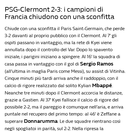
PSG-Clermont 2-3: i campioni di
Francia chiudono con una sconfitta
Chiude con una sconfitta il Paris Saint-Germain, che perde
3-2 davanti al proprio pubblico con il Clermont. Al 7’ gli
ospiti passano in vantaggio, ma la rete di Kyei viene
annullata dopo il controllo del Var. Dopo lo spavento
iniziale, i parigini iniziano a spingere. Al 16’ la squadra di
Sergio Ramos
casa passa in vantaggio con il gol di
(all’ultima in maglia Paris come Messi), su assist di Vitinha.
Cinque minuti più tardi arriva anche il raddoppio, con il
Mbappé
calcio di rigore realizzato dal solito Kylian
.
Neanche tre minuti dopo il Clermont accorcia le distanze,
grazie a Gastien. Al 37’ Kyei fallisce il calcio di rigore del
possibile 2-2, ma il pareggio è comunque nell’aria, e arriva
puntale nel recupero del primo tempo: al 46’ è Zeffane a
Donnarumma
superare
. Le due squadre rientrano così
negli spogliatoi in parità, sul 2-2. Nella ripresa la