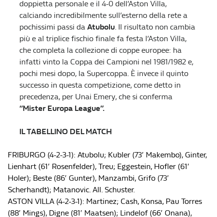
doppietta personale e il 4-0 dell’Aston Villa,
calciando incredibilmente sull’esterno della rete a
pochissimi passi da
Atubolu
. Il risultato non cambia
più e al triplice fischio finale fa festa l’Aston Villa,
che completa la collezione di coppe europee: ha
infatti vinto la Coppa dei Campioni nel 1981/1982 e,
pochi mesi dopo, la Supercoppa. È invece il quinto
successo in questa competizione, come detto in
precedenza, per Unai Emery, che si conferma
“Mister Europa League”.
IL TABELLINO DEL MATCH
FRIBURGO (4-2-3-1): Atubolu; Kubler (73′ Makembo), Ginter,
Lienhart (61′ Rosenfelder), Treu; Eggestein, Hofler (61′
Holer); Beste (86′ Gunter), Manzambi, Grifo (73′
Scherhandt); Matanovic. All. Schuster.
ASTON VILLA (4-2-3-1): Martinez; Cash, Konsa, Pau Torres
(88′ Mings), Digne (81′ Maatsen); Lindelof (66′ Onana),