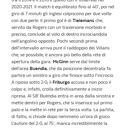
2020-2021. Il match è equilibrato fino al 40′, poi nel
giro di 7 minuti gli inglesi colpiscono per due volte
con due perle. Il primo gol è di
Tielemans
che,
servito da Rogers con un traversone morbido e
preciso, conclude al volo di destro incrociandola
nell’angolino opposto. Pochi secondi prima
dell’intervallo arriva pure il raddoppio dei Villans
che, se possibile, è ancora più bello della rete di
apertura della gara:
McGinn
serve dal limite
dell’area
Buendia
, che da posizione decentrata fa
partire un sinistro a giro che finisce sotto l’incrocio.
A riposo sotto 2-0, il
Friburgo
accusa e non poco il
colpo e, infatti, crolla definitivamente a inizio
ripresa. Al 58′ Buendia entra in area dalla sinistra e
mette dentro per Rogers, che si inserisce sul primo
palo e la mette in rete per la terza volta. La partita,
di fatto, si chiude dopo nemmeno un’ora di gioco.
L’autore del 2-0, al 75′, manca incredibilmente la