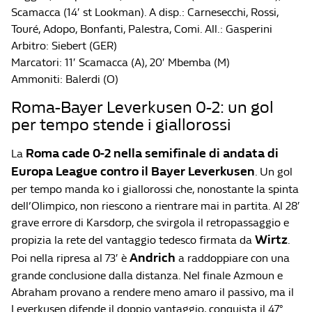
Scamacca (14′ st Lookman). A disp.: Carnesecchi, Rossi,
Touré, Adopo, Bonfanti, Palestra, Comi. All.: Gasperini
Arbitro: Siebert (GER)
Marcatori: 11′ Scamacca (A), 20′ Mbemba (M)
Ammoniti: Balerdi (O)
Roma-Bayer Leverkusen 0-2: un gol
per tempo stende i giallorossi
Roma cade 0-2 nella semifinale di andata di
La
Europa League contro il Bayer Leverkusen
. Un gol
per tempo manda ko i giallorossi che, nonostante la spinta
dell’Olimpico, non riescono a rientrare mai in partita. Al 28′
grave errore di Karsdorp, che svirgola il retropassaggio e
Wirtz
propizia la rete del vantaggio tedesco firmata da
.
Andrich
Poi nella ripresa al 73′ è
a raddoppiare con una
grande conclusione dalla distanza. Nel finale Azmoun e
Abraham provano a rendere meno amaro il passivo, ma il
Leverkusen difende il doppio vantaggio, conquista il 47°