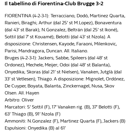
Il tabellino di Fiorentina-Club Brugge 3-2
FIORENTINA (4-2-3-1): Terracciano; Dodó, Martinez Quarta,
Ranieri, Biraghi; Arthur (dal 25’ st M.Lopez), Bonaventura
(dal 43’ st Barak); N.Gonzalez, Beltrán (dal 25’ st Ikoné),
Sottil (dal 7’ st Kouamé); Belotti (dal 43’ st Nzola). A
disposizione: Christensen, Kayode, Faraoni, Milenkovic,
Parisi, Mandragora, Duncan. All. Italiano.
Bruges (4-2-3-1): Jackers; Sabbe, Spileers (dal 48’ st
Ordonez), Mechele, Meijer; Odoi (dal 48’ st Balanta),
Onyedika; Skoras (dal 21’ st Nielsen), Vanaken, Jutglà (dal
33’ st Vetlesen); Thiago. A disposizione: Mignolet, Ordónez,
De Cuyper, Boyata, Balanta, Zinckernagel, Nusa, Skov
Olsen. All. Hayen
Arbitro: Oliver
Marcatori: 5’ Sottil (F), 17’ Vanaken rig. (B), 37’ Belotti (F),
63’ Thiago (B), 91’ Nzola (F)
Ammoniti: N.Gonzalez (F), Martinez Quarta (F), Jackers (B)
Espulsioni: Onyedika (B) al 61′