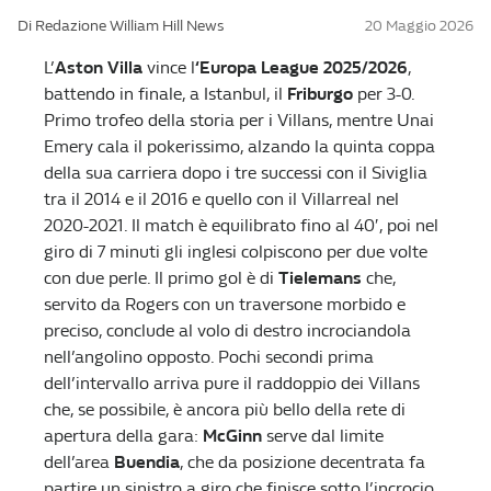
Di Redazione William Hill News
20 Maggio 2026
L’
Aston Villa
vince l
‘Europa League 2025/2026
,
battendo in finale, a Istanbul, il
Friburgo
per 3-0.
Primo trofeo della storia per i Villans, mentre Unai
Emery cala il pokerissimo, alzando la quinta coppa
della sua carriera dopo i tre successi con il Siviglia
tra il 2014 e il 2016 e quello con il Villarreal nel
2020-2021. Il match è equilibrato fino al 40′, poi nel
giro di 7 minuti gli inglesi colpiscono per due volte
con due perle. Il primo gol è di
Tielemans
che,
servito da Rogers con un traversone morbido e
preciso, conclude al volo di destro incrociandola
nell’angolino opposto. Pochi secondi prima
dell’intervallo arriva pure il raddoppio dei Villans
che, se possibile, è ancora più bello della rete di
apertura della gara:
McGinn
serve dal limite
dell’area
Buendia
, che da posizione decentrata fa
partire un sinistro a giro che finisce sotto l’incrocio.