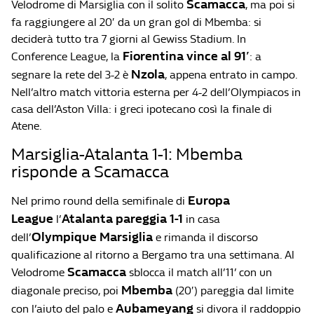
Scamacca
Velodrome di Marsiglia con il solito
, ma poi si
fa raggiungere al 20′ da un gran gol di Mbemba: si
deciderà tutto tra 7 giorni al Gewiss Stadium. In
Fiorentina vince al 91′
Conference League, la
: a
Nzola
segnare la rete del 3-2 è
, appena entrato in campo.
Nell’altro match vittoria esterna per 4-2 dell’Olympiacos in
casa dell’Aston Villa: i greci ipotecano così la finale di
Atene.
Marsiglia-Atalanta 1-1: Mbemba
risponde a Scamacca
Europa
Nel primo round della semifinale di
League
Atalanta pareggia 1-1
l’
in casa
Olympique Marsiglia
dell’
e rimanda il discorso
qualificazione al ritorno a Bergamo tra una settimana. Al
Scamacca
Velodrome
sblocca il match all’11’ con un
Mbemba
diagonale preciso, poi
(20′) pareggia dal limite
Aubameyang
con l’aiuto del palo e
si divora il raddoppio