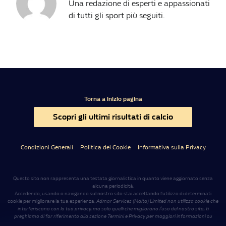
Una redazione di esperti e appassionati
di tutti gli sport più seguiti.
Torna a inizio pagina
Scopri gli ultimi risultati di calcio
Condizioni Generali
Politica dei Cookie
Informativa sulla Privacy
Questo sito non rappresenta una testata giornalistica in quanto viene aggiornato senza
alcuna periodicità.
Accedendo, usando o navigando sul nostro sito stai accettando l’utilizzo di determinati
cookie per migliorare la tua esperienza.
Admar Services (Malta) Limited non utilizza cookie che
interferiscono con la tua privacy, ma solo quelli che migliorano l’uso del nostro sito, ti
preghiamo di far riferimento alla sezione Termini e Privacy per maggiori informazioni su
come usiamo i cookie e come cancellarli nel caso lo desiderassi
.