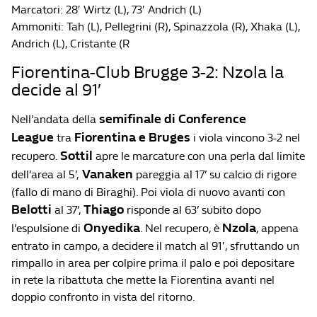
Marcatori: 28′ Wirtz (L), 73′ Andrich (L)
Ammoniti: Tah (L), Pellegrini (R), Spinazzola (R), Xhaka (L),
Andrich (L), Cristante (R
Fiorentina-Club Brugge 3-2: Nzola la
decide al 91′
semifinale di Conference
Nell’andata della
League
Fiorentina e Bruges
tra
i viola vincono 3-2 nel
Sottil
recupero.
apre le marcature con una perla dal limite
Vanaken
dell’area al 5’,
pareggia al 17’ su calcio di rigore
(fallo di mano di Biraghi). Poi viola di nuovo avanti con
Belotti
Thiago
al 37’,
risponde al 63’ subito dopo
Onyedika
Nzola
l’espulsione di
. Nel recupero, è
, appena
entrato in campo, a decidere il match al 91′, sfruttando un
rimpallo in area per colpire prima il palo e poi depositare
in rete la ribattuta che mette la Fiorentina avanti nel
doppio confronto in vista del ritorno.