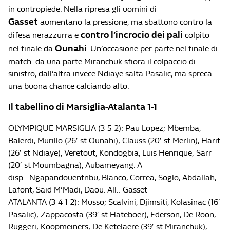
in contropiede. Nella ripresa gli uomini di
Gasset
aumentano la pressione, ma sbattono contro la
contro l’incrocio dei pali
difesa nerazzurra e
colpito
Ounahi
nel finale da
. Un’occasione per parte nel finale di
match: da una parte Miranchuk sfiora il colpaccio di
sinistro, dall’altra invece Ndiaye salta Pasalic, ma spreca
una buona chance calciando alto.
Il tabellino di Marsiglia-Atalanta 1-1
OLYMPIQUE MARSIGLIA (3-5-2): Pau Lopez; Mbemba,
Balerdi, Murillo (26′ st Ounahi); Clauss (20′ st Merlin), Harit
(26′ st Ndiaye), Veretout, Kondogbia, Luis Henrique; Sarr
(20′ st Moumbagna), Aubameyang. A
disp.: Ngapandouentnbu, Blanco, Correa, Soglo, Abdallah,
Lafont, Said M’Madi, Daou. All.: Gasset
ATALANTA (3-4-1-2): Musso; Scalvini, Djimsiti, Kolasinac (16′
Pasalic); Zappacosta (39′ st Hateboer), Ederson, De Roon,
Ruggeri; Koopmeiners; De Ketelaere (39′ st Miranchuk),