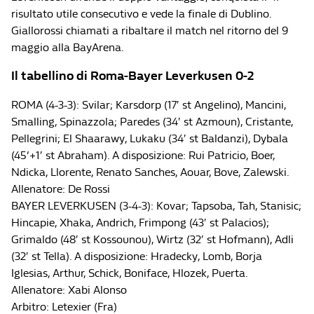
risultato utile consecutivo e vede la finale di Dublino.
Giallorossi chiamati a ribaltare il match nel ritorno del 9
maggio alla BayArena.
Il tabellino di Roma-Bayer Leverkusen 0-2
ROMA (4-3-3): Svilar; Karsdorp (17′ st Angelino), Mancini,
Smalling, Spinazzola; Paredes (34′ st Azmoun), Cristante,
Pellegrini; El Shaarawy, Lukaku (34′ st Baldanzi), Dybala
(45’+1′ st Abraham). A disposizione: Rui Patricio, Boer,
Ndicka, Llorente, Renato Sanches, Aouar, Bove, Zalewski.
Allenatore: De Rossi
BAYER LEVERKUSEN (3-4-3): Kovar; Tapsoba, Tah, Stanisic;
Hincapie, Xhaka, Andrich, Frimpong (43′ st Palacios);
Grimaldo (48′ st Kossounou), Wirtz (32′ st Hofmann), Adli
(32′ st Tella). A disposizione: Hradecky, Lomb, Borja
Iglesias, Arthur, Schick, Boniface, Hlozek, Puerta.
Allenatore: Xabi Alonso
Arbitro: Letexier (Fra)