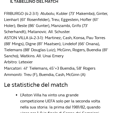
IL TABELLINO DEL MATCH
FRIBURGO (4-2-3-1): Atubolu; Kubler (73′ Makembo), Ginter,
Lienhart (61′ Rosenfelder), Treu; Eggestein, Hofler (61′
Holer); Beste (86′ Gunter), Manzambi, Grifo (73′
Scherhandt); Matanovic. All. Schuster.
ASTON VILLA (4-2-3-1): Martinez; Cash, Konsa, Pau Torres
(88′ Mings), Digne (81′ Maatsen); Lindelof (66′ Onana),
Tielemans (88′ Douglas Luiz); McGinn, Rogers, Buendia (81′
Sancho); Watkins. All. Unai Emery
Arbitro: Letexier
Marcatori: 41′ Tielemans, 45’+3 Buendia, 58′ Rogers
Ammoniti: Treu (F), Buendia, Cash, McGinn (A)
Le statistiche del match
L’Aston Villa ha vinto una grande
competizione UEFA solo per la seconda volta
nella sua storia: la prima dal 1981/82, quando